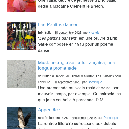
dédié à Madame Clément le Breton.
Les Pantins dansent
Erik Satie
-
10 septembre 2025
, par
Francis
“
Les pantins dansent
” est une œuvre d’
Erik
Satie
composée en 1913 pour un poème
dansé.
Musique anglaise, puis française, une
longue promenade
de Britten à Handel, de Rimbaud à Milton, Les Paladins pour
conclure
-
10 septembre 2025
, par
Dominique
Une promenade musicale resté chez soi par
mauvais temps, par exemple. Ou estropié, ce
que je ne souhaite à personne. D.M.
Appendice
rentrée littéraire 2025
-
2 septembre 2025
, par
Dominique
La rentrée littéraire correspond aux débuts