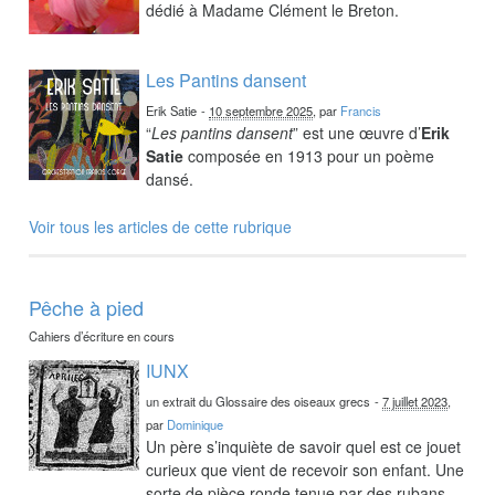
dédié à Madame Clément le Breton.
Les Pantins dansent
Erik Satie
-
10 septembre 2025
, par
Francis
“
Les pantins dansent
” est une œuvre d’
Erik
Satie
composée en 1913 pour un poème
dansé.
Voir tous les articles de cette rubrique
Pêche à pied
Cahiers d’écriture en cours
IUNX
un extrait du Glossaire des oiseaux grecs
-
7 juillet 2023
,
par
Dominique
Un père s’inquiète de savoir quel est ce jouet
curieux que vient de recevoir son enfant. Une
sorte de pièce ronde tenue par des rubans