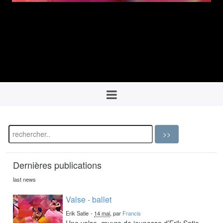
Dernières publications
last news
Valse - ballet
Erik Satie
-
14 mai
, par
Francis
Une valse, œuvre de jeunesse d’Erik Satie,