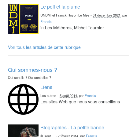
Le poil et la plume
UNDMI et Franck Royon Le Mée
-
31 décembre 2021
, par
Francis
in Les Météores, Michel Tournier
Voir tous les articles de cette rubrique
Qui sommes-nous ?
Qui sont ils ? Qui sont elles ?
Liens
Les autres
-
5 août 2014
, par
Francis
Les sites Web que nous vous conseillons
Biographies - La petite bande
ils sont ...
-
7 février 2014
, par
Francis