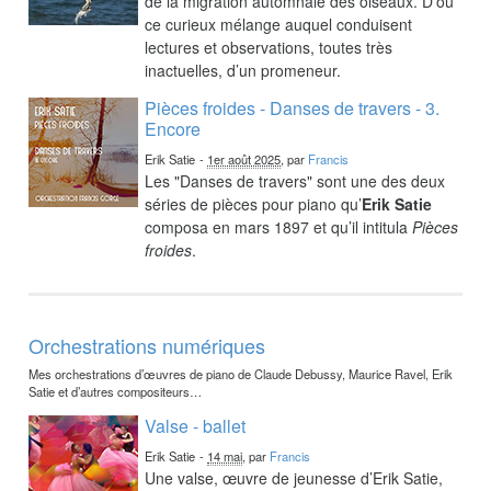
de la migration automnale des oiseaux. D’où
ce curieux mélange auquel conduisent
lectures et observations, toutes très
inactuelles, d’un promeneur.
Pièces froides - Danses de travers - 3.
Encore
Erik Satie
-
1er août 2025
, par
Francis
Les "Danses de travers" sont une des deux
séries de pièces pour piano qu’
Erik Satie
composa en mars 1897 et qu’il intitula
Pièces
froides
.
Orchestrations numériques
Mes orchestrations d’œuvres de piano de Claude Debussy, Maurice Ravel, Erik
Satie et d’autres compositeurs…
Valse - ballet
Erik Satie
-
14 mai
, par
Francis
Une valse, œuvre de jeunesse d’Erik Satie,