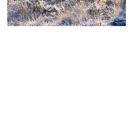
Suite à Bercé
Gorgé - Meens