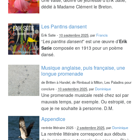
dédié à Madame Clément le Breton.
Les Pantins dansent
Erik Satie
-
10 septembre 2025
, par
Francis
“
Les pantins dansent
” est une œuvre d’
Erik
Satie
composée en 1913 pour un poème
dansé.
Musique anglaise, puis française, une
longue promenade
de Britten à Handel, de Rimbaud à Milton, Les Paladins pour
conclure
-
10 septembre 2025
, par
Dominique
Une promenade musicale resté chez soi par
mauvais temps, par exemple. Ou estropié, ce
que je ne souhaite à personne. D.M.
Appendice
rentrée littéraire 2025
-
2 septembre 2025
, par
Dominique
La rentrée littéraire correspond aux débuts