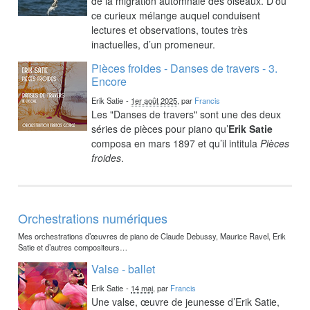
de la migration automnale des oiseaux. D’où
ce curieux mélange auquel conduisent
lectures et observations, toutes très
inactuelles, d’un promeneur.
Pièces froides - Danses de travers - 3.
Encore
Erik Satie
-
1er août 2025
, par
Francis
Les "Danses de travers" sont une des deux
séries de pièces pour piano qu’
Erik Satie
composa en mars 1897 et qu’il intitula
Pièces
froides
.
Orchestrations numériques
Mes orchestrations d’œuvres de piano de Claude Debussy, Maurice Ravel, Erik
Satie et d’autres compositeurs…
Valse - ballet
Erik Satie
-
14 mai
, par
Francis
Une valse, œuvre de jeunesse d’Erik Satie,