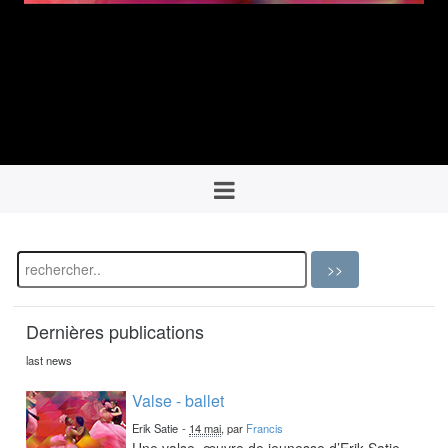
Dernières publications
last news
Valse - ballet
Erik Satie
-
14 mai
, par
Francis
Une valse, œuvre de jeunesse d’Erik Satie,