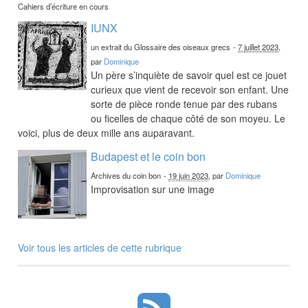
Cahiers d’écriture en cours
IUNX
un extrait du Glossaire des oiseaux grecs
-
7 juillet 2023
,
par
Dominique
Un père s’inquiète de savoir quel est ce jouet
curieux que vient de recevoir son enfant. Une
sorte de pièce ronde tenue par des rubans
ou ficelles de chaque côté de son moyeu. Le
voici, plus de deux mille ans auparavant.
Budapest et le coin bon
Archives du coin bon
-
19 juin 2023
, par
Dominique
Improvisation sur une image
Voir tous les articles de cette rubrique