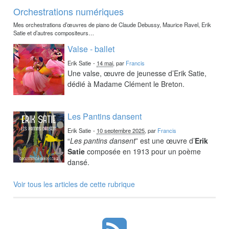
Orchestrations numériques
Mes orchestrations d’œuvres de piano de Claude Debussy, Maurice Ravel, Erik
Satie et d’autres compositeurs…
Valse - ballet
Erik Satie
-
14 mai
, par
Francis
Une valse, œuvre de jeunesse d’Erik Satie,
dédié à Madame Clément le Breton.
Les Pantins dansent
Erik Satie
-
10 septembre 2025
, par
Francis
“
Les pantins dansent
” est une œuvre d’
Erik
Satie
composée en 1913 pour un poème
dansé.
Voir tous les articles de cette rubrique