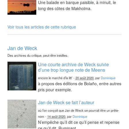
Une balade en barque paisible, à minuit, le
long des côtes de Makholma.
Voir tous les articles de cette rubrique
Jan de Weck
Des archives du critique, peut-être inédites.
Une courte archive de Weck suivie
d’une trop longue note de Meens
encore le marché d’la litt’
-
20 août 2020
, par
Dominique
à propos des éditions de Bolaño, entre autres
pris pour exemple.
Jan de Weck se fait l’auteur
où l’on conçoit que Jan de Weck se pourrait être un prête-
nom
-
14 août 2020
, par
Dominique
N’empêche qu’il dit ce qu’il pense et repense
ce qu’il dit. Ruminant.