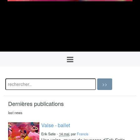
Dernières publications
last news
Valse - ballet
Erik Satie
-
14 mai
, par
Francis
Une valse, œuvre de jeunesse d’Erik Satie,