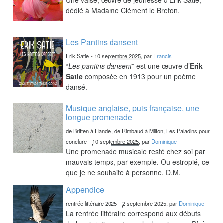
dédié à Madame Clément le Breton.
Les Pantins dansent
Erik Satie
-
10 septembre 2025
, par
Francis
“
Les pantins dansent
” est une œuvre d’
Erik
Satie
composée en 1913 pour un poème
dansé.
Musique anglaise, puis française, une
longue promenade
de Britten à Handel, de Rimbaud à Milton, Les Paladins pour
conclure
-
10 septembre 2025
, par
Dominique
Une promenade musicale resté chez soi par
mauvais temps, par exemple. Ou estropié, ce
que je ne souhaite à personne. D.M.
Appendice
rentrée littéraire 2025
-
2 septembre 2025
, par
Dominique
La rentrée littéraire correspond aux débuts