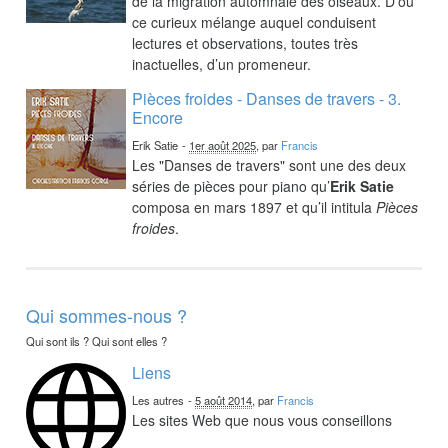
de la migration automnale des oiseaux. D’où
ce curieux mélange auquel conduisent
lectures et observations, toutes très
inactuelles, d’un promeneur.
Pièces froides - Danses de travers - 3.
Encore
Erik Satie
-
1er août 2025
, par
Francis
Les "Danses de travers" sont une des deux
séries de pièces pour piano qu’
Erik Satie
composa en mars 1897 et qu’il intitula
Pièces
froides
.
Qui sommes-nous ?
Qui sont ils ? Qui sont elles ?
Liens
Les autres
-
5 août 2014
, par
Francis
Les sites Web que nous vous conseillons