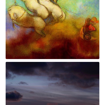
Prométhée
Suite électro-acoustique