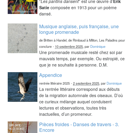
“
Les pantins dansent
” est une œuvre d’
Erik
Satie
composée en 1913 pour un poème
dansé.
Musique anglaise, puis française, une
longue promenade
de Britten à Handel, de Rimbaud à Milton, Les Paladins pour
conclure
-
10 septembre 2025
, par
Dominique
Une promenade musicale resté chez soi par
mauvais temps, par exemple. Ou estropié, ce
que je ne souhaite à personne. D.M.
Appendice
rentrée littéraire 2025
-
2 septembre 2025
, par
Dominique
La rentrée littéraire correspond aux débuts
de la migration automnale des oiseaux. D’où
ce curieux mélange auquel conduisent
lectures et observations, toutes très
inactuelles, d’un promeneur.
Pièces froides - Danses de travers - 3.
Encore