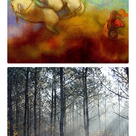
Prométhée
Suite électro-acoustique