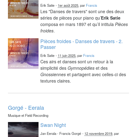
Erik Satie
-
1er août 2025
, par
Francis
Les "Danses de travers" sont une des deux
séries de pièces pour piano qu’
Erik Satie
composa en mars 1897 et qu’il intitula
Pièces
froides
.
Pièces froides - Danses de travers - 2.
Passer
Erik Satie
-
11 juin 2025
, par
Francis
Ces airs et danses sont un retour à la
simplicité des
Gymnopédies
et des
Gnossiennes
et partagent avec celles-ci des
textures claires.
Gorgé - Eerala
Musique et Field Recording
Swan Night
Jan Eerala - Francis Gorgé
-
12 novembre 2019
, par