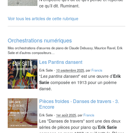
ce qu’il dit. Ruminant.
Voir tous les articles de cette rubrique
Orchestrations numériques
Mes orchestrations d’œuvres de piano de Claude Debussy, Maurice Ravel, Erik
Satie et d’autres compositeurs…
Les Pantins dansent
Erik Satie
-
10 septembre 2025
, par
Francis
“
Les pantins dansent
” est une œuvre d’
Erik
Satie
composée en 1913 pour un poème
dansé.
Pièces froides - Danses de travers - 3.
Encore
Erik Satie
-
1er août 2025
, par
Francis
Les "Danses de travers" sont une des deux
séries de pièces pour piano qu’
Erik Satie