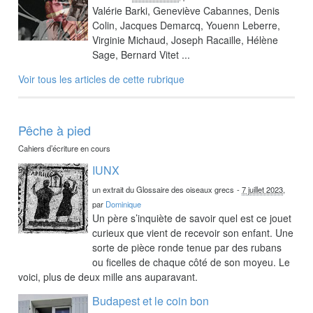
Valérie Barki, Geneviève Cabannes, Denis
Colin, Jacques Demarcq, Youenn Leberre,
Virginie Michaud, Joseph Racaille, Hélène
Sage, Bernard Vitet ...
Voir tous les articles de cette rubrique
Pêche à pied
Cahiers d’écriture en cours
IUNX
un extrait du Glossaire des oiseaux grecs
-
7 juillet 2023
,
par
Dominique
Un père s’inquiète de savoir quel est ce jouet
curieux que vient de recevoir son enfant. Une
sorte de pièce ronde tenue par des rubans
ou ficelles de chaque côté de son moyeu. Le
voici, plus de deux mille ans auparavant.
Budapest et le coin bon