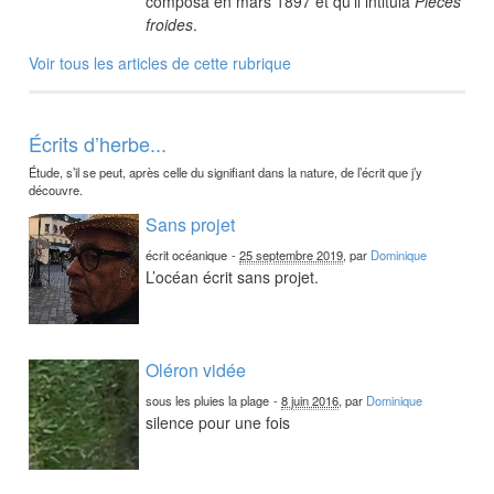
composa en mars 1897 et qu’il intitula
Pièces
froides
.
Voir tous les articles de cette rubrique
Écrits d’herbe...
Étude, s’il se peut, après celle du signifiant dans la nature, de l’écrit que j’y
découvre.
Sans projet
écrit océanique
-
25 septembre 2019
, par
Dominique
L’océan écrit sans projet.
Oléron vidée
sous les pluies la plage
-
8 juin 2016
, par
Dominique
silence pour une fois