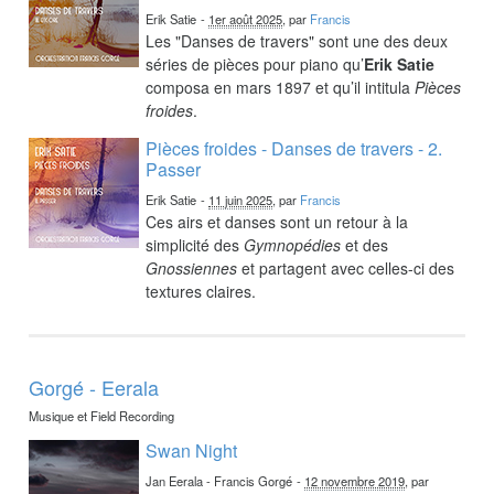
Erik Satie
-
1er août 2025
, par
Francis
Les "Danses de travers" sont une des deux
séries de pièces pour piano qu’
Erik Satie
composa en mars 1897 et qu’il intitula
Pièces
froides
.
Pièces froides - Danses de travers - 2.
Passer
Erik Satie
-
11 juin 2025
, par
Francis
Ces airs et danses sont un retour à la
simplicité des
Gymnopédies
et des
Gnossiennes
et partagent avec celles-ci des
textures claires.
Gorgé - Eerala
Musique et Field Recording
Swan Night
Jan Eerala - Francis Gorgé
-
12 novembre 2019
, par