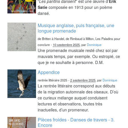
“
Les pantins dansent
” est une œuvre d’
Erik
Satie
composée en 1913 pour un poème
dansé.
Musique anglaise, puis française, une
longue promenade
de Britten à Handel, de Rimbaud à Milton, Les Paladins pour
conclure
-
10 septembre 2025
, par
Dominique
Une promenade musicale resté chez soi par
mauvais temps, par exemple. Ou estropié, ce
que je ne souhaite à personne. D.M.
Appendice
rentrée littéraire 2025
-
2 septembre 2025
, par
Dominique
La rentrée littéraire correspond aux débuts
de la migration automnale des oiseaux. D’où
ce curieux mélange auquel conduisent
lectures et observations, toutes très
inactuelles, d’un promeneur.
Pièces froides - Danses de travers - 3.
Encore