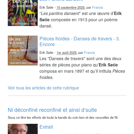
Erik Satie
-
10 septembre 2025
, par
Francis
“
Les pantins dansent
” est une œuvre d’
Erik
Satie
composée en 1913 pour un poème
dansé.
Pièces froides - Danses de travers - 3.
Encore
Erik Satie
-
1er août 2025
, par
Francis
Les "Danses de travers" sont une des deux
séries de pièces pour piano qu’
Erik Satie
composa en mars 1897 et qu’il intitula
Pièces
froides
.
Voir tous les articles de cette rubrique
Ni déconfiné reconfiné et ainsi d’suite
Sous ce titre les efforts de toute la bande du coin bon et des nouvelles de Ni
Extrait