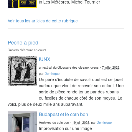
in Les Météores, Michel Tournier
Voir tous les articles de cette rubrique
Pêche à pied
Cahiers d’écriture en cours
IUNX
un extrait du Glossaire des oiseaux grecs
-
7 juillet 2023
,
par
Dominique
Un père s’inquiète de savoir quel est ce jouet
curieux que vient de recevoir son enfant. Une
sorte de pièce ronde tenue par des rubans
ou ficelles de chaque côté de son moyeu. Le
voici, plus de deux mille ans auparavant.
Budapest et le coin bon
Archives du coin bon
-
19 juin 2023
, par
Dominique
Improvisation sur une image