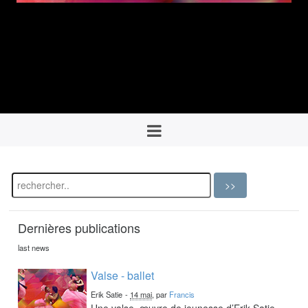
Dernières publications
last news
Valse - ballet
Erik Satie
-
14 mai
, par
Francis
Une valse, œuvre de jeunesse d’Erik Satie,