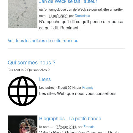
Jan de Weck se fait l’auteur
où l’on conçoit que Jan de Weck se pourrait être un prête-
nom
-
14 août 2020
, par
Dominique
N’empêche qu’il dit ce qu’il pense et repense
ce qu’il dit. Ruminant.
Voir tous les articles de cette rubrique
Qui sommes-nous ?
Qui sont ils ? Qui sont elles ?
Liens
Les autres
-
5 août 2014
, par
Francis
Les sites Web que nous vous conseillons
Biographies - La petite bande
ils sont ...
-
7 février 2014
, par
Francis
Valérie Barki, Geneviève Cabannes, Denis