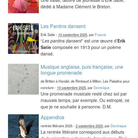
dédié à Madame Clément le Breton.
Les Pantins dansent
Erik Satie
-
10 septembre 2025
, par
Francis
“
Les pantins dansent
” est une œuvre d’
Erik
Satie
composée en 1913 pour un poème
dansé.
Musique anglaise, puis française, une
longue promenade
de Britten à Handel, de Rimbaud à Milton, Les Paladins pour
conclure
-
10 septembre 2025
, par
Dominique
Une promenade musicale resté chez soi par
mauvais temps, par exemple. Ou estropié, ce
que je ne souhaite à personne. D.M.
Appendice
rentrée littéraire 2025
-
2 septembre 2025
, par
Dominique
La rentrée littéraire correspond aux débuts