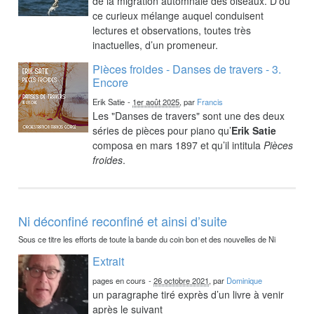
de la migration automnale des oiseaux. D’où
ce curieux mélange auquel conduisent
lectures et observations, toutes très
inactuelles, d’un promeneur.
Pièces froides - Danses de travers - 3.
Encore
Erik Satie
-
1er août 2025
, par
Francis
Les "Danses de travers" sont une des deux
séries de pièces pour piano qu’
Erik Satie
composa en mars 1897 et qu’il intitula
Pièces
froides
.
Ni déconfiné reconfiné et ainsi d’suite
Sous ce titre les efforts de toute la bande du coin bon et des nouvelles de Ni
Extrait
pages en cours
-
26 octobre 2021
, par
Dominique
un paragraphe tiré exprès d’un livre à venir
après le suivant