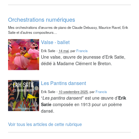
Orchestrations numériques
Mes orchestrations d’œuvres de piano de Claude Debussy, Maurice Ravel, Erik
Satie et d’autres compositeurs…
Valse - ballet
Erik Satie
-
14 mai
, par
Francis
Une valse, œuvre de jeunesse d’Erik Satie,
dédié à Madame Clément le Breton.
Les Pantins dansent
Erik Satie
-
10 septembre 2025
, par
Francis
“
Les pantins dansent
” est une œuvre d’
Erik
Satie
composée en 1913 pour un poème
dansé.
Voir tous les articles de cette rubrique