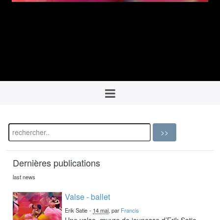
Dernières publications
last news
Valse - ballet
Erik Satie
-
14 mai
, par
Francis
Une valse, œuvre de jeunesse d’Erik Satie,