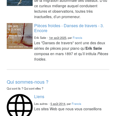
de la migration automnale des oiseaux. D’où
ce curieux mélange auquel conduisent
lectures et observations, toutes très
inactuelles, d’un promeneur.
Pièces froides - Danses de travers - 3.
Encore
Erik Satie
-
1er août 2025
, par
Francis
Les "Danses de travers" sont une des deux
séries de pièces pour piano qu’
Erik Satie
composa en mars 1897 et qu’il intitula
Pièces
froides
.
Qui sommes-nous ?
Qui sont ils ? Qui sont elles ?
Liens
Les autres
-
5 août 2014
, par
Francis
Les sites Web que nous vous conseillons