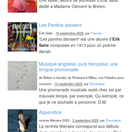
dédié à Madame Clément le Breton.
Les Pantins dansent
Erik Satie
-
10 septembre 2025
, par
Francis
“
Les pantins dansent
” est une œuvre d’
Erik
Satie
composée en 1913 pour un poème
dansé.
Musique anglaise, puis française, une
longue promenade
de Britten à Handel, de Rimbaud à Milton, Les Paladins pour
conclure
-
10 septembre 2025
, par
Dominique
Une promenade musicale resté chez soi par
mauvais temps, par exemple. Ou estropié, ce
que je ne souhaite à personne. D.M.
Appendice
rentrée littéraire 2025
-
2 septembre 2025
, par
Dominique
La rentrée littéraire correspond aux débuts