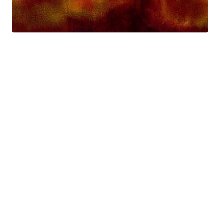
Prométhée
Suite électro-acoustique