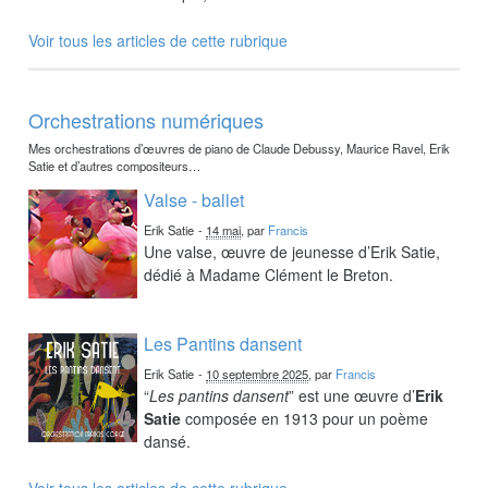
Voir tous les articles de cette rubrique
Orchestrations numériques
Mes orchestrations d’œuvres de piano de Claude Debussy, Maurice Ravel, Erik
Satie et d’autres compositeurs…
Valse - ballet
Erik Satie
-
14 mai
, par
Francis
Une valse, œuvre de jeunesse d’Erik Satie,
dédié à Madame Clément le Breton.
Les Pantins dansent
Erik Satie
-
10 septembre 2025
, par
Francis
“
Les pantins dansent
” est une œuvre d’
Erik
Satie
composée en 1913 pour un poème
dansé.
Voir tous les articles de cette rubrique