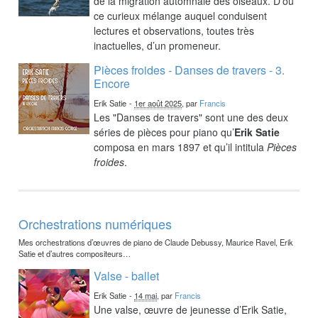
de la migration automnale des oiseaux. D’où
ce curieux mélange auquel conduisent
lectures et observations, toutes très
inactuelles, d’un promeneur.
Pièces froides - Danses de travers - 3.
Encore
Erik Satie
-
1er août 2025
, par
Francis
Les "Danses de travers" sont une des deux
séries de pièces pour piano qu’
Erik Satie
composa en mars 1897 et qu’il intitula
Pièces
froides
.
Orchestrations numériques
Mes orchestrations d’œuvres de piano de Claude Debussy, Maurice Ravel, Erik
Satie et d’autres compositeurs…
Valse - ballet
Erik Satie
-
14 mai
, par
Francis
Une valse, œuvre de jeunesse d’Erik Satie,