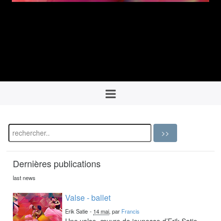
Dernières publications
last news
Valse - ballet
Erik Satie
-
14 mai
, par
Francis
Une valse, œuvre de jeunesse d’Erik Satie,