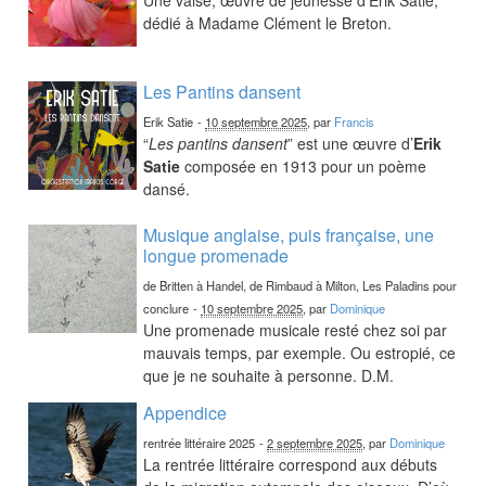
dédié à Madame Clément le Breton.
Les Pantins dansent
Erik Satie
-
10 septembre 2025
, par
Francis
“
Les pantins dansent
” est une œuvre d’
Erik
Satie
composée en 1913 pour un poème
dansé.
Musique anglaise, puis française, une
longue promenade
de Britten à Handel, de Rimbaud à Milton, Les Paladins pour
conclure
-
10 septembre 2025
, par
Dominique
Une promenade musicale resté chez soi par
mauvais temps, par exemple. Ou estropié, ce
que je ne souhaite à personne. D.M.
Appendice
rentrée littéraire 2025
-
2 septembre 2025
, par
Dominique
La rentrée littéraire correspond aux débuts