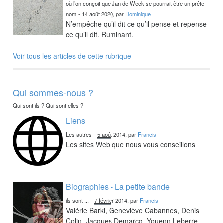
où l’on conçoit que Jan de Weck se pourrait être un prête-
nom
-
14 août 2020
, par
Dominique
N’empêche qu’il dit ce qu’il pense et repense
ce qu’il dit. Ruminant.
Voir tous les articles de cette rubrique
Qui sommes-nous ?
Qui sont ils ? Qui sont elles ?
Liens
Les autres
-
5 août 2014
, par
Francis
Les sites Web que nous vous conseillons
Biographies - La petite bande
ils sont ...
-
7 février 2014
, par
Francis
Valérie Barki, Geneviève Cabannes, Denis
Colin, Jacques Demarcq, Youenn Leberre,