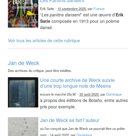
Les Pantins dansent
Erik Satie
-
10 septembre 2025
, par
Francis
“
Les pantins dansent
” est une œuvre d’
Erik
Satie
composée en 1913 pour un poème
dansé.
Voir tous les articles de cette rubrique
Jan de Weck
Des archives du critique, peut-être inédites.
Une courte archive de Weck suivie
d’une trop longue note de Meens
encore le marché d’la litt’
-
20 août 2020
, par
Dominique
à propos des éditions de Bolaño, entre autres
pris pour exemple.
Jan de Weck se fait l’auteur
où l’on conçoit que Jan de Weck se pourrait être un prête-
nom
-
14 août 2020
, par
Dominique