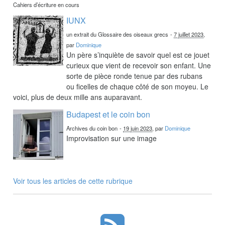
Cahiers d’écriture en cours
IUNX
un extrait du Glossaire des oiseaux grecs
-
7 juillet 2023
,
par
Dominique
Un père s’inquiète de savoir quel est ce jouet
curieux que vient de recevoir son enfant. Une
sorte de pièce ronde tenue par des rubans
ou ficelles de chaque côté de son moyeu. Le
voici, plus de deux mille ans auparavant.
Budapest et le coin bon
Archives du coin bon
-
19 juin 2023
, par
Dominique
Improvisation sur une image
Voir tous les articles de cette rubrique