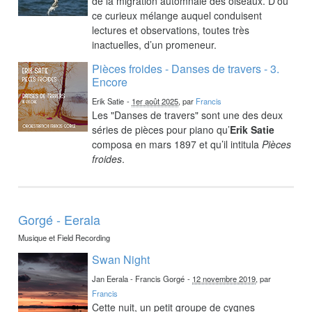
de la migration automnale des oiseaux. D’où
ce curieux mélange auquel conduisent
lectures et observations, toutes très
inactuelles, d’un promeneur.
Pièces froides - Danses de travers - 3.
Encore
Erik Satie
-
1er août 2025
, par
Francis
Les "Danses de travers" sont une des deux
séries de pièces pour piano qu’
Erik Satie
composa en mars 1897 et qu’il intitula
Pièces
froides
.
Gorgé - Eerala
Musique et Field Recording
Swan Night
Jan Eerala - Francis Gorgé
-
12 novembre 2019
, par
Francis
Cette nuit, un petit groupe de cygnes