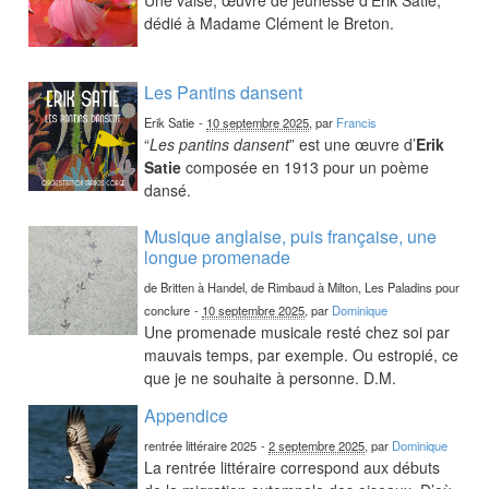
dédié à Madame Clément le Breton.
Les Pantins dansent
Erik Satie
-
10 septembre 2025
, par
Francis
“
Les pantins dansent
” est une œuvre d’
Erik
Satie
composée en 1913 pour un poème
dansé.
Musique anglaise, puis française, une
longue promenade
de Britten à Handel, de Rimbaud à Milton, Les Paladins pour
conclure
-
10 septembre 2025
, par
Dominique
Une promenade musicale resté chez soi par
mauvais temps, par exemple. Ou estropié, ce
que je ne souhaite à personne. D.M.
Appendice
rentrée littéraire 2025
-
2 septembre 2025
, par
Dominique
La rentrée littéraire correspond aux débuts