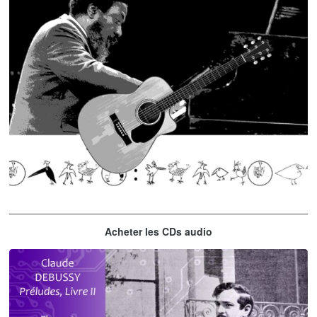
Thelonious Monk
Acheter les CDs audio
'Round Midnight