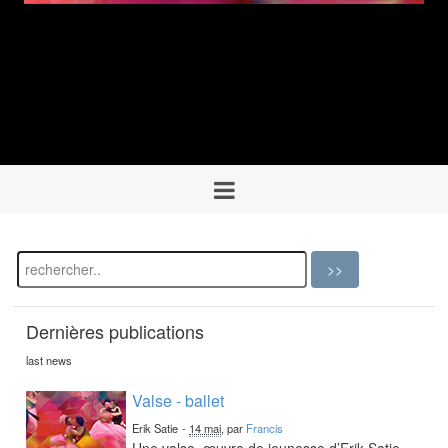
Dernières publications
last news
Valse - ballet
Erik Satie
-
14 mai
, par
Francis
Une valse, œuvre de jeunesse d’Erik Satie,