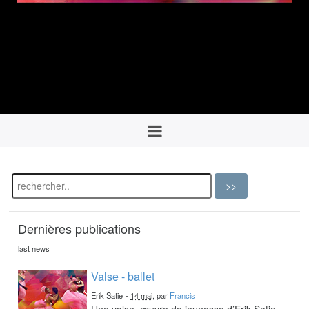
Dernières publications
last news
Valse - ballet
Erik Satie
-
14 mai
, par
Francis
Une valse, œuvre de jeunesse d’Erik Satie,