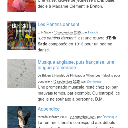
dédié à Madame Clément le Breton.
Les Pantins dansent
Erik Satie
-
10 septembre 2025
, par
Francis
“
Les pantins dansent
” est une œuvre d’
Erik
Satie
composée en 1913 pour un poème
dansé.
Musique anglaise, puis française, une
longue promenade
de Britten à Handel, de Rimbaud à Milton, Les Paladins pour
conclure
-
10 septembre 2025
, par
Dominique
Une promenade musicale resté chez soi par
mauvais temps, par exemple. Ou estropié, ce
que je ne souhaite à personne. D.M.
Appendice
rentrée littéraire 2025
-
2 septembre 2025
, par
Dominique
La rentrée littéraire correspond aux débuts