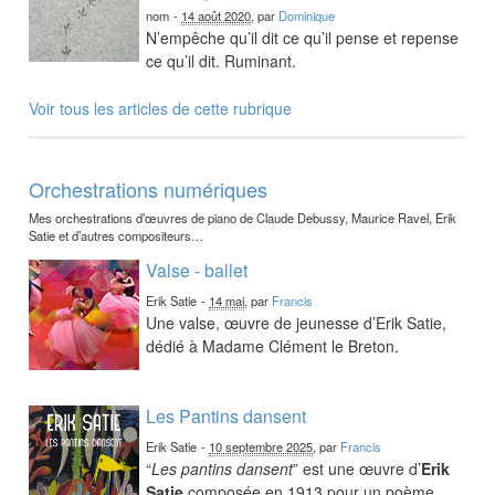
nom
-
14 août 2020
, par
Dominique
N’empêche qu’il dit ce qu’il pense et repense
ce qu’il dit. Ruminant.
Voir tous les articles de cette rubrique
Orchestrations numériques
Mes orchestrations d’œuvres de piano de Claude Debussy, Maurice Ravel, Erik
Satie et d’autres compositeurs…
Valse - ballet
Erik Satie
-
14 mai
, par
Francis
Une valse, œuvre de jeunesse d’Erik Satie,
dédié à Madame Clément le Breton.
Les Pantins dansent
Erik Satie
-
10 septembre 2025
, par
Francis
“
Les pantins dansent
” est une œuvre d’
Erik
Satie
composée en 1913 pour un poème