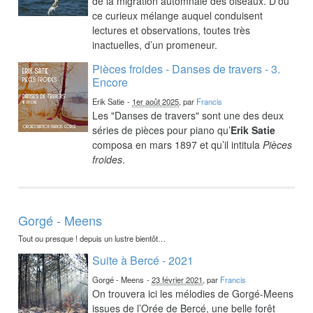
de la migration automnale des oiseaux. D’où
ce curieux mélange auquel conduisent
lectures et observations, toutes très
inactuelles, d’un promeneur.
Pièces froides - Danses de travers - 3.
Encore
Erik Satie
-
1er août 2025
, par
Francis
Les "Danses de travers" sont une des deux
séries de pièces pour piano qu’
Erik Satie
composa en mars 1897 et qu’il intitula
Pièces
froides
.
Gorgé - Meens
Tout ou presque ! depuis un lustre bientôt…
Suite à Bercé - 2021
Gorgé - Meens
-
23 février 2021
, par
Francis
On trouvera ici les mélodies de Gorgé-Meens
issues de l’Orée de Bercé, une belle forêt