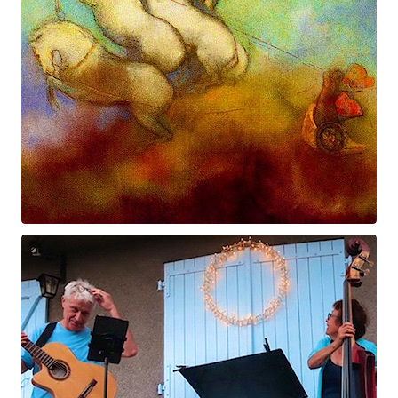
Prométhée
Suite électro-acoustique