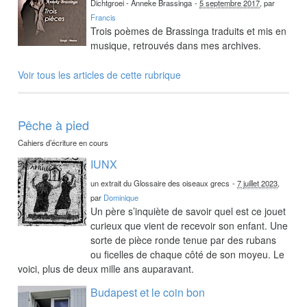
Dichtgroei - Anneke Brassinga
-
5 septembre 2017
, par
Francis
Trois poèmes de Brassinga traduits et mis en
musique, retrouvés dans mes archives.
Voir tous les articles de cette rubrique
Pêche à pied
Cahiers d’écriture en cours
IUNX
un extrait du Glossaire des oiseaux grecs
-
7 juillet 2023
,
par
Dominique
Un père s’inquiète de savoir quel est ce jouet
curieux que vient de recevoir son enfant. Une
sorte de pièce ronde tenue par des rubans
ou ficelles de chaque côté de son moyeu. Le
voici, plus de deux mille ans auparavant.
Budapest et le coin bon