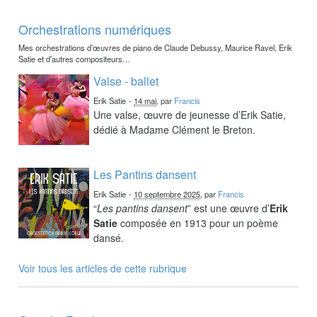
Orchestrations numériques
Mes orchestrations d’œuvres de piano de Claude Debussy, Maurice Ravel, Erik
Satie et d’autres compositeurs…
Valse - ballet
Erik Satie
-
14 mai
, par
Francis
Une valse, œuvre de jeunesse d’Erik Satie,
dédié à Madame Clément le Breton.
Les Pantins dansent
Erik Satie
-
10 septembre 2025
, par
Francis
“
Les pantins dansent
” est une œuvre d’
Erik
Satie
composée en 1913 pour un poème
dansé.
Voir tous les articles de cette rubrique