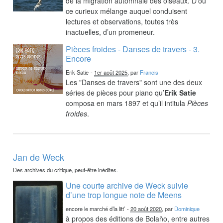
de la migration automnale des oiseaux. D’où
ce curieux mélange auquel conduisent
lectures et observations, toutes très
inactuelles, d’un promeneur.
Pièces froides - Danses de travers - 3.
Encore
Erik Satie
-
1er août 2025
, par
Francis
Les "Danses de travers" sont une des deux
séries de pièces pour piano qu’
Erik Satie
composa en mars 1897 et qu’il intitula
Pièces
froides
.
Jan de Weck
Des archives du critique, peut-être inédites.
Une courte archive de Weck suivie
d’une trop longue note de Meens
encore le marché d’la litt’
-
20 août 2020
, par
Dominique
à propos des éditions de Bolaño, entre autres