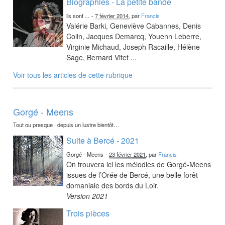
Biographies - La petite bande
ils sont ...
-
7 février 2014
, par
Francis
Valérie Barki, Geneviève Cabannes, Denis
Colin, Jacques Demarcq, Youenn Leberre,
Virginie Michaud, Joseph Racaille, Hélène
Sage, Bernard Vitet ...
Voir tous les articles de cette rubrique
Gorgé - Meens
Tout ou presque ! depuis un lustre bientôt…
Suite à Bercé - 2021
Gorgé - Meens
-
23 février 2021
, par
Francis
On trouvera ici les mélodies de Gorgé-Meens
issues de l’Orée de Bercé, une belle forêt
domaniale des bords du Loir.
Version 2021
Trois pièces