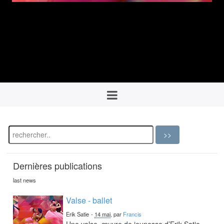
Dernières publications
last news
Valse - ballet
Erik Satie
-
14 mai
, par
Francis
Une valse, œuvre de jeunesse d’Erik Satie,