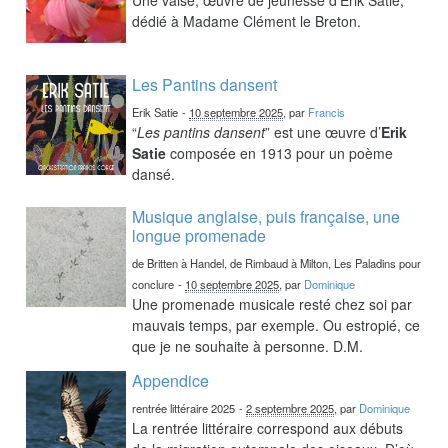
dédié à Madame Clément le Breton.
Les Pantins dansent
Erik Satie
-
10 septembre 2025
, par
Francis
“
Les pantins dansent
” est une œuvre d’
Erik
Satie
composée en 1913 pour un poème
dansé.
Musique anglaise, puis française, une
longue promenade
de Britten à Handel, de Rimbaud à Milton, Les Paladins pour
conclure
-
10 septembre 2025
, par
Dominique
Une promenade musicale resté chez soi par
mauvais temps, par exemple. Ou estropié, ce
que je ne souhaite à personne. D.M.
Appendice
rentrée littéraire 2025
-
2 septembre 2025
, par
Dominique
La rentrée littéraire correspond aux débuts