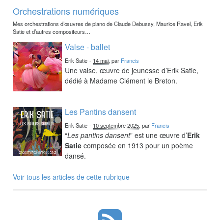
Orchestrations numériques
Mes orchestrations d’œuvres de piano de Claude Debussy, Maurice Ravel, Erik
Satie et d’autres compositeurs…
Valse - ballet
Erik Satie
-
14 mai
, par
Francis
Une valse, œuvre de jeunesse d’Erik Satie,
dédié à Madame Clément le Breton.
Les Pantins dansent
Erik Satie
-
10 septembre 2025
, par
Francis
“
Les pantins dansent
” est une œuvre d’
Erik
Satie
composée en 1913 pour un poème
dansé.
Voir tous les articles de cette rubrique