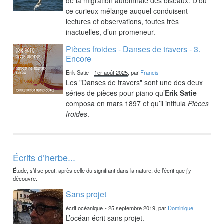
de la migration automnale des oiseaux. D’où
ce curieux mélange auquel conduisent
lectures et observations, toutes très
inactuelles, d’un promeneur.
Pièces froides - Danses de travers - 3.
Encore
Erik Satie
-
1er août 2025
, par
Francis
Les "Danses de travers" sont une des deux
séries de pièces pour piano qu’
Erik Satie
composa en mars 1897 et qu’il intitula
Pièces
froides
.
Écrits d’herbe...
Étude, s’il se peut, après celle du signifiant dans la nature, de l’écrit que j’y
découvre.
Sans projet
écrit océanique
-
25 septembre 2019
, par
Dominique
L’océan écrit sans projet.