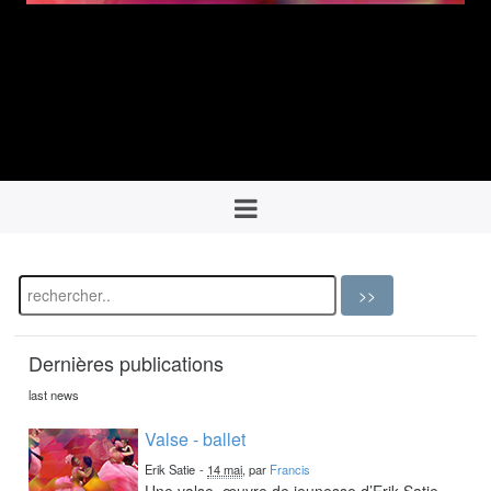
Dernières publications
last news
Valse - ballet
Erik Satie
-
14 mai
, par
Francis
Une valse, œuvre de jeunesse d’Erik Satie,