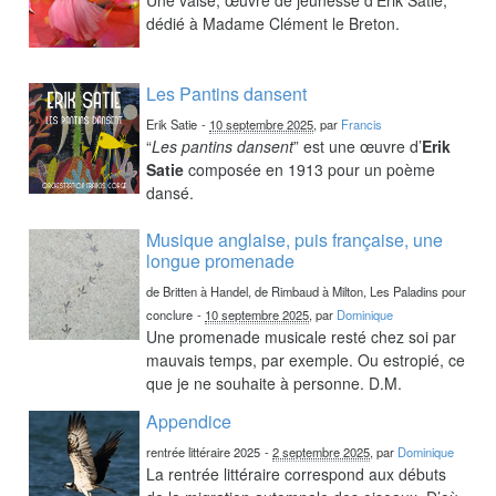
dédié à Madame Clément le Breton.
Les Pantins dansent
Erik Satie
-
10 septembre 2025
, par
Francis
“
Les pantins dansent
” est une œuvre d’
Erik
Satie
composée en 1913 pour un poème
dansé.
Musique anglaise, puis française, une
longue promenade
de Britten à Handel, de Rimbaud à Milton, Les Paladins pour
conclure
-
10 septembre 2025
, par
Dominique
Une promenade musicale resté chez soi par
mauvais temps, par exemple. Ou estropié, ce
que je ne souhaite à personne. D.M.
Appendice
rentrée littéraire 2025
-
2 septembre 2025
, par
Dominique
La rentrée littéraire correspond aux débuts