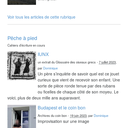
Voir tous les articles de cette rubrique
Pêche à pied
Cahiers d’écriture en cours
IUNX
un extrait du Glossaire des oiseaux grecs
-
7 juillet 2023
,
par
Dominique
Un père s’inquiète de savoir quel est ce jouet
curieux que vient de recevoir son enfant. Une
sorte de pièce ronde tenue par des rubans
ou ficelles de chaque côté de son moyeu. Le
voici, plus de deux mille ans auparavant.
Budapest et le coin bon
Archives du coin bon
-
19 juin 2023
, par
Dominique
Improvisation sur une image