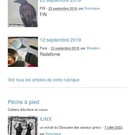
FIN
-
23 septembre 2019
, par
Dominique
FIN
12 septembre 2019
Paris
-
12 septembre 2019
, par
Wandern
Radafionie
Voir tous les articles de cette rubrique
Pêche à pied
Cahiers d’écriture en cours
IUNX
un extrait du Glossaire des oiseaux grecs
-
7 juillet 2023
,
par
Dominique