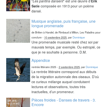
“
Les pantins dansent
” est une œuvre d’
Erik
Satie
composée en 1913 pour un poème
dansé.
Musique anglaise, puis française, une
longue promenade
de Britten à Handel, de Rimbaud à Milton, Les Paladins pour
conclure
-
10 septembre 2025
, par
Dominique
Une promenade musicale resté chez soi par
mauvais temps, par exemple. Ou estropié, ce
que je ne souhaite à personne. D.M.
Appendice
rentrée littéraire 2025
-
2 septembre 2025
, par
Dominique
La rentrée littéraire correspond aux débuts
de la migration automnale des oiseaux. D’où
ce curieux mélange auquel conduisent
lectures et observations, toutes très
inactuelles, d’un promeneur.
Pièces froides - Danses de travers - 3.
Encore