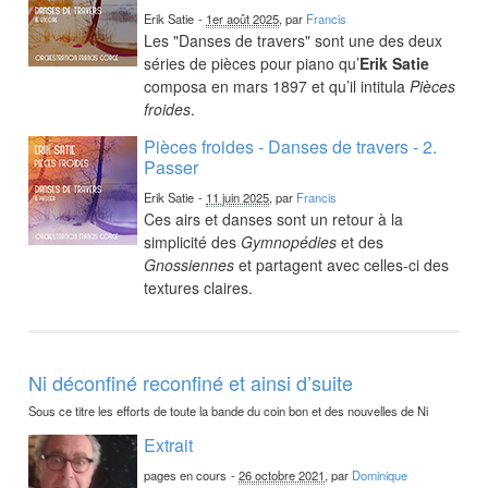
Erik Satie
-
1er août 2025
, par
Francis
Les "Danses de travers" sont une des deux
séries de pièces pour piano qu’
Erik Satie
composa en mars 1897 et qu’il intitula
Pièces
froides
.
Pièces froides - Danses de travers - 2.
Passer
Erik Satie
-
11 juin 2025
, par
Francis
Ces airs et danses sont un retour à la
simplicité des
Gymnopédies
et des
Gnossiennes
et partagent avec celles-ci des
textures claires.
Ni déconfiné reconfiné et ainsi d’suite
Sous ce titre les efforts de toute la bande du coin bon et des nouvelles de Ni
Extrait
pages en cours
-
26 octobre 2021
, par
Dominique