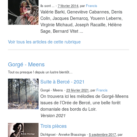
ils sont ...
-
7 février 2014
, par
Francis
Valérie Barki, Geneviève Cabannes, Denis
Colin, Jacques Demarcq, Youenn Leberre,
Virginie Michaud, Joseph Racaille, Hélène
Sage, Bernard Vitet ...
Voir tous les articles de cette rubrique
Gorgé - Meens
Tout ou presque ! depuis un lustre bientôt…
Suite à Bercé - 2021
Gorgé - Meens
-
23 février 2021
, par
Francis
On trouvera ici les mélodies de Gorgé-Meens
issues de l’Orée de Bercé, une belle forêt
domaniale des bords du Loir.
Version 2021
Trois pièces
Dichtgroei - Anneke Brassinga
-
5 septembre 2017
, par