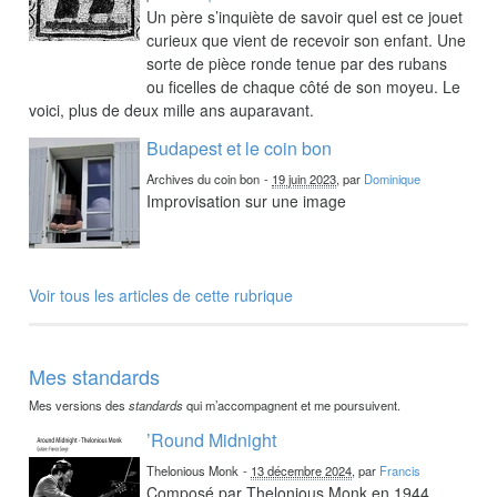
Un père s’inquiète de savoir quel est ce jouet
curieux que vient de recevoir son enfant. Une
sorte de pièce ronde tenue par des rubans
ou ficelles de chaque côté de son moyeu. Le
voici, plus de deux mille ans auparavant.
Budapest et le coin bon
Archives du coin bon
-
19 juin 2023
, par
Dominique
Improvisation sur une image
Voir tous les articles de cette rubrique
Mes standards
Mes versions des
standards
qui m’accompagnent et me poursuivent.
’Round Midnight
Thelonious Monk
-
13 décembre 2024
, par
Francis
Composé par Thelonious Monk en 1944