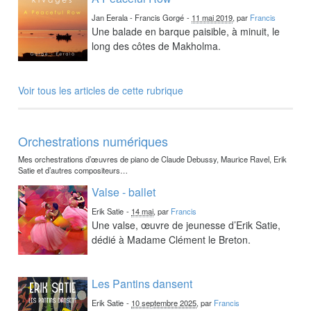
Jan Eerala - Francis Gorgé
-
11 mai 2019
, par
Francis
Une balade en barque paisible, à minuit, le
long des côtes de Makholma.
Voir tous les articles de cette rubrique
Orchestrations numériques
Mes orchestrations d’œuvres de piano de Claude Debussy, Maurice Ravel, Erik
Satie et d’autres compositeurs…
Valse - ballet
Erik Satie
-
14 mai
, par
Francis
Une valse, œuvre de jeunesse d’Erik Satie,
dédié à Madame Clément le Breton.
Les Pantins dansent
Erik Satie
-
10 septembre 2025
, par
Francis