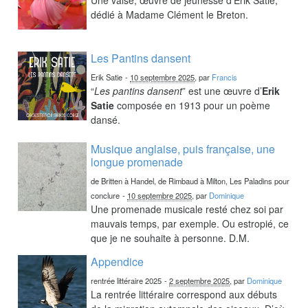
dédié à Madame Clément le Breton.
Les Pantins dansent
Erik Satie
-
10 septembre 2025
, par
Francis
“
Les pantins dansent
” est une œuvre d’
Erik
Satie
composée en 1913 pour un poème
dansé.
Musique anglaise, puis française, une
longue promenade
de Britten à Handel, de Rimbaud à Milton, Les Paladins pour
conclure
-
10 septembre 2025
, par
Dominique
Une promenade musicale resté chez soi par
mauvais temps, par exemple. Ou estropié, ce
que je ne souhaite à personne. D.M.
Appendice
rentrée littéraire 2025
-
2 septembre 2025
, par
Dominique
La rentrée littéraire correspond aux débuts