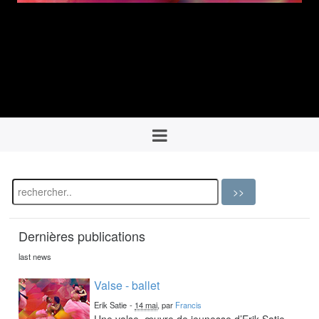
Dernières publications
last news
Valse - ballet
Erik Satie
-
14 mai
, par
Francis
Une valse, œuvre de jeunesse d’Erik Satie,