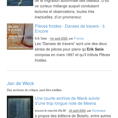
de la migration automnale des oiseaux. D’où
ce curieux mélange auquel conduisent
lectures et observations, toutes très
inactuelles, d’un promeneur.
Pièces froides - Danses de travers - 3.
Encore
Erik Satie
-
1er août 2025
, par
Francis
Les "Danses de travers" sont une des deux
séries de pièces pour piano qu’
Erik Satie
composa en mars 1897 et qu’il intitula
Pièces
froides
.
Jan de Weck
Des archives du critique, peut-être inédites.
Une courte archive de Weck suivie
d’une trop longue note de Meens
encore le marché d’la litt’
-
20 août 2020
, par
Dominique
à propos des éditions de Bolaño, entre autres