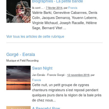
Biographies - La petite bande
ils sont ...
-
7 février 2014
, par
Francis
Valérie Barki, Geneviève Cabannes, Denis
Colin, Jacques Demarcq, Youenn Leberre,
Virginie Michaud, Joseph Racaille, Hélène
Sage, Bernard Vitet ...
Voir tous les articles de cette rubrique
Gorgé - Eerala
Musique et Field Recording
Swan Night
Jan Eerala - Francis Gorgé
-
12 novembre 2019
, par
Francis
Cette nuit, un petit groupe de cygnes
chanteurs migrateurs s’est reposé pendant
quelques jours dans la région de la baie près
de chez nous...
A Peaceful Row