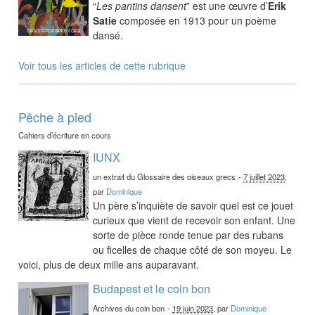
“
Les pantins dansent
” est une œuvre d’
Erik
Satie
composée en 1913 pour un poème
dansé.
Voir tous les articles de cette rubrique
Pêche à pied
Cahiers d’écriture en cours
IUNX
un extrait du Glossaire des oiseaux grecs
-
7 juillet 2023
,
par
Dominique
Un père s’inquiète de savoir quel est ce jouet
curieux que vient de recevoir son enfant. Une
sorte de pièce ronde tenue par des rubans
ou ficelles de chaque côté de son moyeu. Le
voici, plus de deux mille ans auparavant.
Budapest et le coin bon
Archives du coin bon
-
19 juin 2023
, par
Dominique