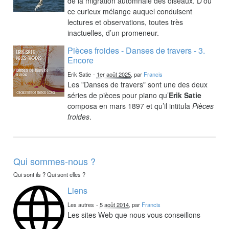
de la migration automnale des oiseaux. D’où
ce curieux mélange auquel conduisent
lectures et observations, toutes très
inactuelles, d’un promeneur.
Pièces froides - Danses de travers - 3.
Encore
Erik Satie
-
1er août 2025
, par
Francis
Les "Danses de travers" sont une des deux
séries de pièces pour piano qu’
Erik Satie
composa en mars 1897 et qu’il intitula
Pièces
froides
.
Qui sommes-nous ?
Qui sont ils ? Qui sont elles ?
Liens
Les autres
-
5 août 2014
, par
Francis
Les sites Web que nous vous conseillons