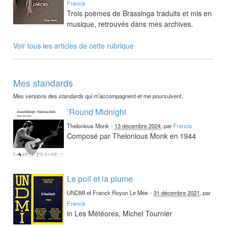
Francis
Trois poèmes de Brassinga traduits et mis en
musique, retrouvés dans mes archives.
Voir tous les articles de cette rubrique
Mes standards
Mes versions des
standards
qui m’accompagnent et me poursuivent.
’Round Midnight
Thelonious Monk
-
13 décembre 2024
, par
Francis
Composé par Thelonious Monk en 1944
Le poil et la plume
UNDMI et Franck Royon Le Mée
-
31 décembre 2021
, par
Francis
in Les Météores, Michel Tournier