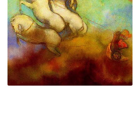
Prométhée
Suite électro-acoustique