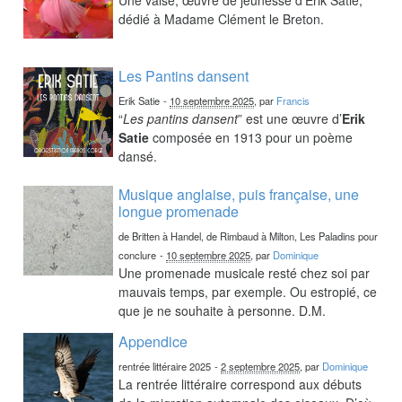
dédié à Madame Clément le Breton.
Les Pantins dansent
Erik Satie
-
10 septembre 2025
, par
Francis
“
Les pantins dansent
” est une œuvre d’
Erik
Satie
composée en 1913 pour un poème
dansé.
Musique anglaise, puis française, une
longue promenade
de Britten à Handel, de Rimbaud à Milton, Les Paladins pour
conclure
-
10 septembre 2025
, par
Dominique
Une promenade musicale resté chez soi par
mauvais temps, par exemple. Ou estropié, ce
que je ne souhaite à personne. D.M.
Appendice
rentrée littéraire 2025
-
2 septembre 2025
, par
Dominique
La rentrée littéraire correspond aux débuts