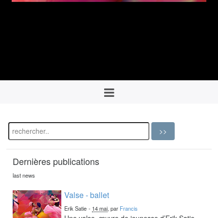
Dernières publications
last news
Valse - ballet
Erik Satie
-
14 mai
, par
Francis
Une valse, œuvre de jeunesse d’Erik Satie,