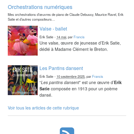
Orchestrations numériques
Mes orchestrations d’œuvres de piano de Claude Debussy, Maurice Ravel, Erik
Satie et d’autres compositeurs…
Valse - ballet
Erik Satie
-
14 mai
, par
Francis
Une valse, œuvre de jeunesse d’Erik Satie,
dédié à Madame Clément le Breton.
Les Pantins dansent
Erik Satie
-
10 septembre 2025
, par
Francis
“
Les pantins dansent
” est une œuvre d’
Erik
Satie
composée en 1913 pour un poème
dansé.
Voir tous les articles de cette rubrique