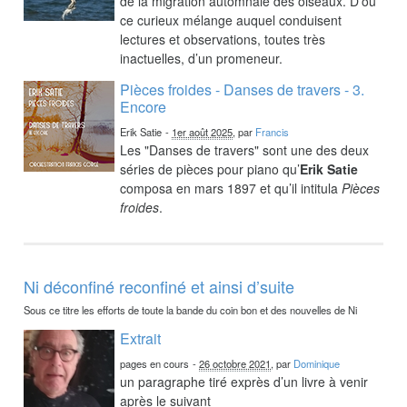
de la migration automnale des oiseaux. D’où
ce curieux mélange auquel conduisent
lectures et observations, toutes très
inactuelles, d’un promeneur.
Pièces froides - Danses de travers - 3.
Encore
Erik Satie
-
1er août 2025
, par
Francis
Les "Danses de travers" sont une des deux
séries de pièces pour piano qu’
Erik Satie
composa en mars 1897 et qu’il intitula
Pièces
froides
.
Ni déconfiné reconfiné et ainsi d’suite
Sous ce titre les efforts de toute la bande du coin bon et des nouvelles de Ni
Extrait
pages en cours
-
26 octobre 2021
, par
Dominique
un paragraphe tiré exprès d’un livre à venir
après le suivant