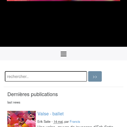
Dernières publications
last news
Valse - ballet
Erik Satie
-
14 mai
, par
Francis
Une valse, œuvre de jeunesse d’Erik Satie,