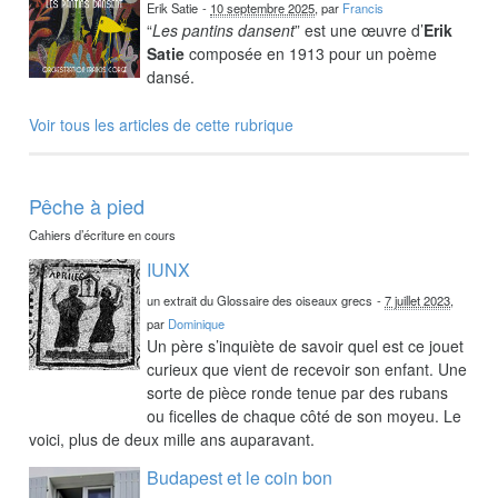
Erik Satie
-
10 septembre 2025
, par
Francis
“
Les pantins dansent
” est une œuvre d’
Erik
Satie
composée en 1913 pour un poème
dansé.
Voir tous les articles de cette rubrique
Pêche à pied
Cahiers d’écriture en cours
IUNX
un extrait du Glossaire des oiseaux grecs
-
7 juillet 2023
,
par
Dominique
Un père s’inquiète de savoir quel est ce jouet
curieux que vient de recevoir son enfant. Une
sorte de pièce ronde tenue par des rubans
ou ficelles de chaque côté de son moyeu. Le
voici, plus de deux mille ans auparavant.
Budapest et le coin bon