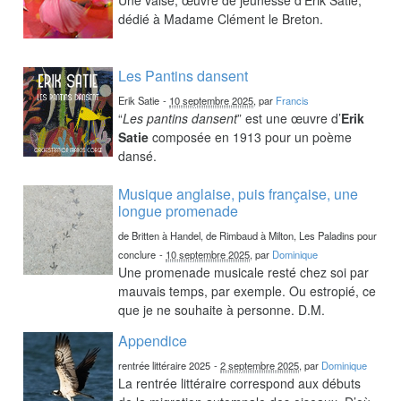
dédié à Madame Clément le Breton.
Les Pantins dansent
Erik Satie
-
10 septembre 2025
, par
Francis
“
Les pantins dansent
” est une œuvre d’
Erik
Satie
composée en 1913 pour un poème
dansé.
Musique anglaise, puis française, une
longue promenade
de Britten à Handel, de Rimbaud à Milton, Les Paladins pour
conclure
-
10 septembre 2025
, par
Dominique
Une promenade musicale resté chez soi par
mauvais temps, par exemple. Ou estropié, ce
que je ne souhaite à personne. D.M.
Appendice
rentrée littéraire 2025
-
2 septembre 2025
, par
Dominique
La rentrée littéraire correspond aux débuts