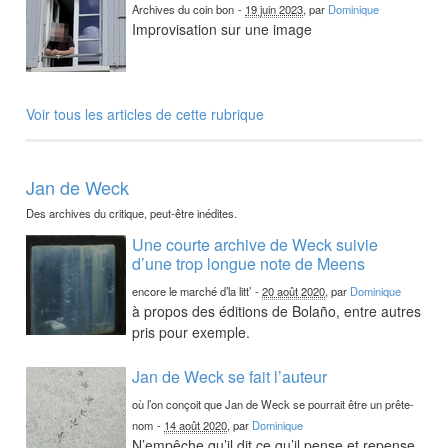
Archives du coin bon
-
19 juin 2023
, par
Dominique
Improvisation sur une image
Voir tous les articles de cette rubrique
Jan de Weck
Des archives du critique, peut-être inédites.
Une courte archive de Weck suivie
d’une trop longue note de Meens
encore le marché d’la litt’
-
20 août 2020
, par
Dominique
à propos des éditions de Bolaño, entre autres
pris pour exemple.
Jan de Weck se fait l’auteur
où l’on conçoit que Jan de Weck se pourrait être un prête-
nom
-
14 août 2020
, par
Dominique
N’empêche qu’il dit ce qu’il pense et repense