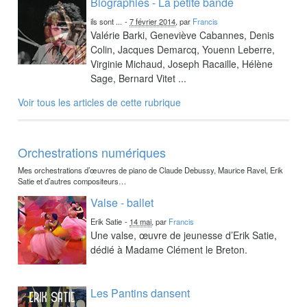
Biographies - La petite bande
ils sont ...
-
7 février 2014
, par
Francis
Valérie Barki, Geneviève Cabannes, Denis
Colin, Jacques Demarcq, Youenn Leberre,
Virginie Michaud, Joseph Racaille, Hélène
Sage, Bernard Vitet ...
Voir tous les articles de cette rubrique
Orchestrations numériques
Mes orchestrations d’œuvres de piano de Claude Debussy, Maurice Ravel, Erik
Satie et d’autres compositeurs…
Valse - ballet
Erik Satie
-
14 mai
, par
Francis
Une valse, œuvre de jeunesse d’Erik Satie,
dédié à Madame Clément le Breton.
Les Pantins dansent