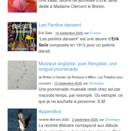
dédié à Madame Clément le Breton.
Les Pantins dansent
Erik Satie
-
10 septembre 2025
, par
Francis
“
Les pantins dansent
” est une œuvre d’
Erik
Satie
composée en 1913 pour un poème
dansé.
Musique anglaise, puis française, une
longue promenade
de Britten à Handel, de Rimbaud à Milton, Les Paladins pour
conclure
-
10 septembre 2025
, par
Dominique
Une promenade musicale resté chez soi par
mauvais temps, par exemple. Ou estropié, ce
que je ne souhaite à personne. D.M.
Appendice
rentrée littéraire 2025
-
2 septembre 2025
, par
Dominique
La rentrée littéraire correspond aux débuts