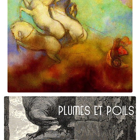
Prométhée
Suite électro-acoustique