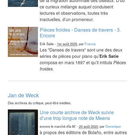
de la migration automnale des oiseaux. D’où
ce curieux mélange auquel conduisent
lectures et observations, toutes très
inactuelles, d’un promeneur.
Pièces froides - Danses de travers - 3.
Encore
Erik Satie
-
1er août 2025
, par
Francis
Les "Danses de travers" sont une des deux
séries de pièces pour piano qu’
Erik Satie
composa en mars 1897 et qu’il intitula
Pièces
froides
.
Jan de Weck
Des archives du critique, peut-être inédites.
Une courte archive de Weck suivie
d’une trop longue note de Meens
encore le marché d’la litt’
-
20 août 2020
, par
Dominique
à propos des éditions de Bolaño, entre autres