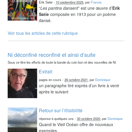
Erik Satie
-
10 septembre 2025
, par
Francis
“
Les pantins dansent
” est une œuvre d’
Erik
Satie
composée en 1913 pour un poème
dansé.
Voir tous les articles de cette rubrique
Ni déconfiné reconfiné et ainsi d’suite
Sous ce titre les efforts de toute la bande du coin bon et des nouvelles de Ni
Extrait
pages en cours
-
26 octobre 2021
, par
Dominique
un paragraphe tiré exprès d’un livre à venir
après le suivant
Retour sur l’illisibilité
réponse à quelques-uns
-
30 octobre 2020
, par
Dominique
Quand le Vieil Océan offre de nouveaux
exemples.