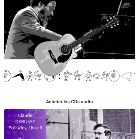
Thelonious Monk
Acheter les CDs audio
'Round Midnight