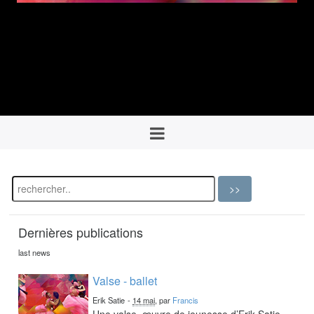
Dernières publications
last news
Valse - ballet
Erik Satie
-
14 mai
, par
Francis
Une valse, œuvre de jeunesse d’Erik Satie,