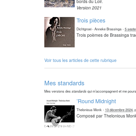
bords du Loir.
Version 2021
Trois pièces
Dichtgroei - Anneke Brassinga
-
5 sept
Trois poèmes de Brassinga tra
Voir tous les articles de cette rubrique
Mes standards
Mes versions des
standards
qui m’accompagnent et me pours
’Round Midnight
Thelonious Monk
-
13 décembre 2024
, 
Composé par Thelonious Mon