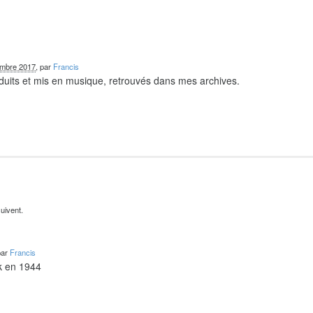
embre 2017
, par
Francis
duits et mis en musique, retrouvés dans mes archives.
uivent.
par
Francis
k en 1944