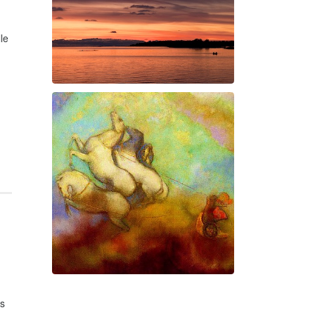
le
Swan Night
Gorgé-Eerala
es
Prométhée