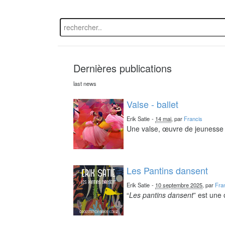
Dernières publications
last news
Valse - ballet
Erik Satie
-
14 mai
, par
Francis
Une valse, œuvre de jeunesse 
Les Pantins dansent
Erik Satie
-
10 septembre 2025
, par
Fra
“
Les pantins dansent
” est une