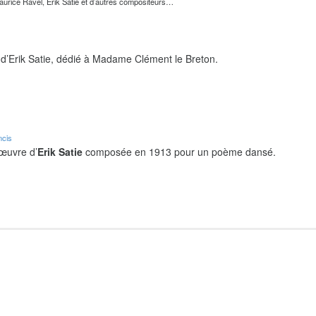
urice Ravel, Erik Satie et d’autres compositeurs…
d’Erik Satie, dédié à Madame Clément le Breton.
ncis
 œuvre d’
Erik Satie
composée en 1913 pour un poème dansé.