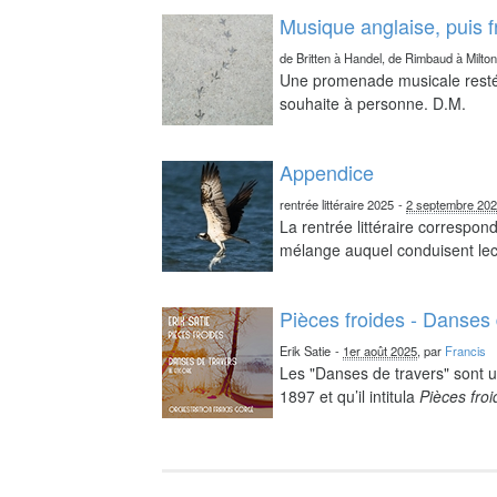
Musique anglaise, puis 
de Britten à Handel, de Rimbaud à Milto
Une promenade musicale resté 
souhaite à personne. D.M.
Appendice
rentrée littéraire 2025
-
2 septembre 20
La rentrée littéraire correspo
mélange auquel conduisent lect
Pièces froides - Danses 
Erik Satie
-
1er août 2025
, par
Francis
Les "Danses de travers" sont u
1897 et qu’il intitula
Pièces fro