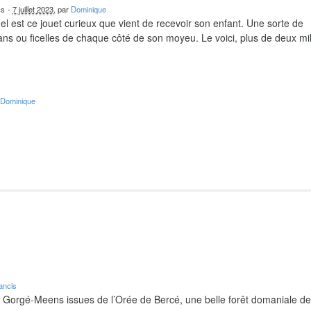
cs
-
7 juillet 2023
, par
Dominique
el est ce jouet curieux que vient de recevoir son enfant. Une sorte de
ns ou ficelles de chaque côté de son moyeu. Le voici, plus de deux mil
r
Dominique
ancis
e Gorgé-Meens issues de l’Orée de Bercé, une belle forêt domaniale d