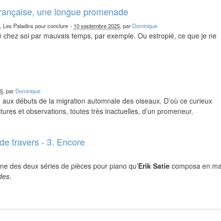
française, une longue promenade
n, Les Paladins pour conclure
-
10 septembre 2025
, par
Dominique
chez soi par mauvais temps, par exemple. Ou estropié, ce que je ne
25
, par
Dominique
nd aux débuts de la migration automnale des oiseaux. D’où ce curieux
ures et observations, toutes très inactuelles, d’un promeneur.
de travers - 3. Encore
ne des deux séries de pièces pour piano qu’
Erik Satie
composa en ma
ides
.