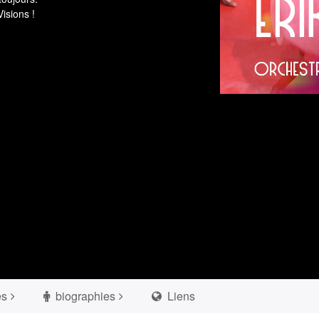
isions !
es
biographies
Liens