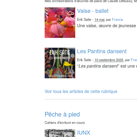
Mes orchestrations d’œuvres de piano de Claude Debussy, Ma
Valse - ballet
Erik Satie
-
14 mai
, par
Francis
Une valse, œuvre de jeunesse 
Les Pantins dansent
Erik Satie
-
10 septembre 2025
, par
Fra
“
Les pantins dansent
” est une
Voir tous les articles de cette rubrique
Pêche à pied
Cahiers d’écriture en cours
IUNX