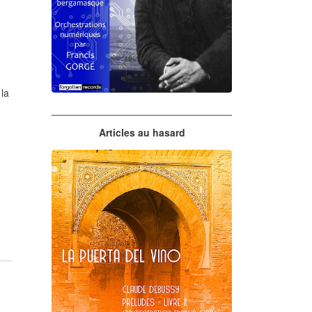
 la
Claude Debussy
Articles au hasard
orchestrations numériques par
Francis Gorgé