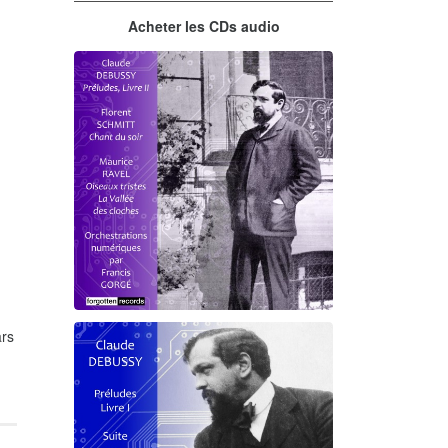
Acheter les CDs audio
rs
Debussy - Schmitt - Ravel
orchestrations numériques par
Francis Gorgé