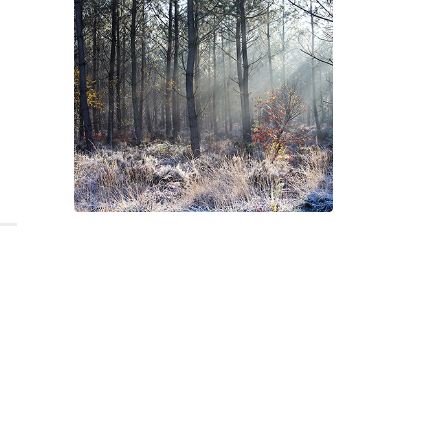
Geneviève Cabannes -
Francis Gorgé
Suite à Bercé
Gorgé - Meens