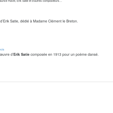
urice Ravel, Erik Satie et d’autres compositeurs…
d’Erik Satie, dédié à Madame Clément le Breton.
ncis
 œuvre d’
Erik Satie
composée en 1913 pour un poème dansé.