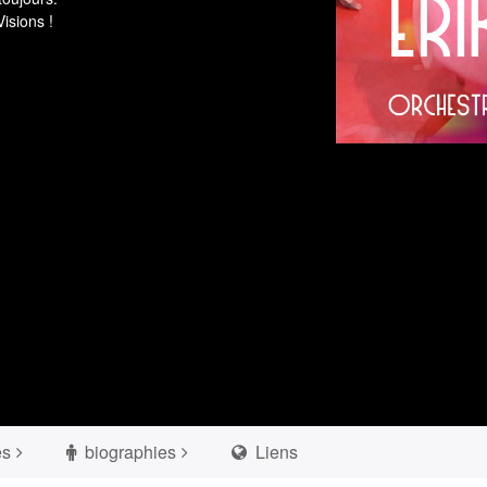
isions !
es
biographies
Liens