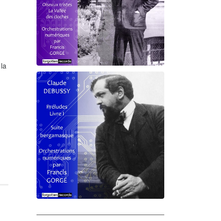
 la
Debussy - Schmitt - Ravel
orchestrations numériques par
Francis Gorgé