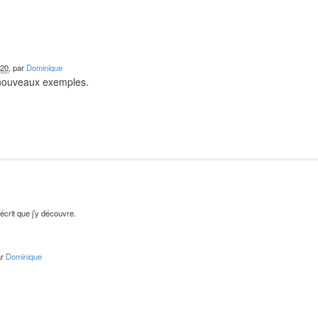
020
, par
Dominique
 nouveaux exemples.
’écrit que j’y découvre.
ar
Dominique