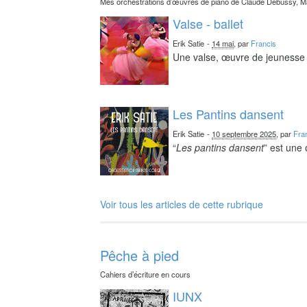
Mes orchestrations d’œuvres de piano de Claude Debussy, Ma
Valse - ballet
Erik Satie
-
14 mai
, par
Francis
Une valse, œuvre de jeunesse 
Les Pantins dansent
Erik Satie
-
10 septembre 2025
, par
Fra
“
Les pantins dansent
” est une
Voir tous les articles de cette rubrique
Pêche à pied
Cahiers d’écriture en cours
IUNX