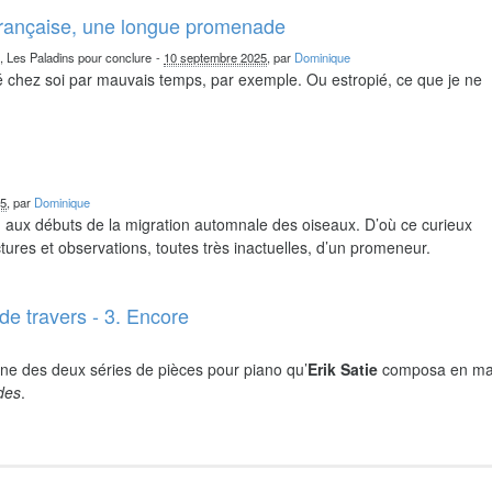
française, une longue promenade
n, Les Paladins pour conclure
-
10 septembre 2025
, par
Dominique
chez soi par mauvais temps, par exemple. Ou estropié, ce que je ne
25
, par
Dominique
nd aux débuts de la migration automnale des oiseaux. D’où ce curieux
ures et observations, toutes très inactuelles, d’un promeneur.
de travers - 3. Encore
ne des deux séries de pièces pour piano qu’
Erik Satie
composa en ma
ides
.