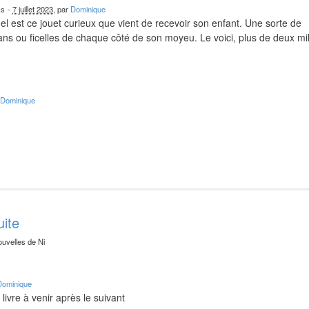
cs
-
7 juillet 2023
, par
Dominique
el est ce jouet curieux que vient de recevoir son enfant. Une sorte de
ns ou ficelles de chaque côté de son moyeu. Le voici, plus de deux mil
r
Dominique
uite
ouvelles de Ni
Dominique
livre à venir après le suivant