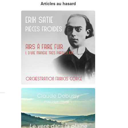
Claude Debussy
Articles au hasard
orchestrations numériques par
Francis Gorgé
Erik Satie
D'une manière particulière