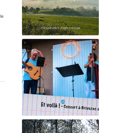
le
Claude Debussy
Le vent dans la plaine
Et voilà !