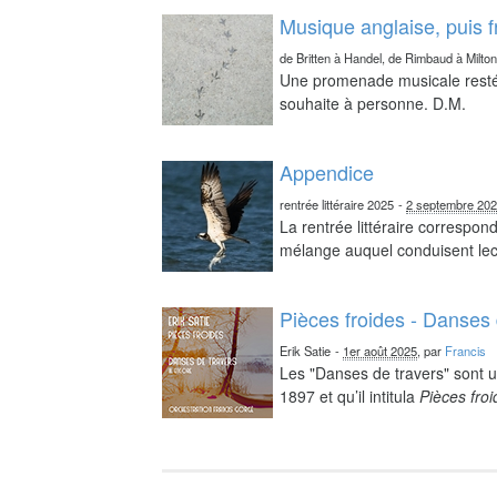
Musique anglaise, puis 
de Britten à Handel, de Rimbaud à Milto
Une promenade musicale resté 
souhaite à personne. D.M.
Appendice
rentrée littéraire 2025
-
2 septembre 20
La rentrée littéraire correspo
mélange auquel conduisent lect
Pièces froides - Danses 
Erik Satie
-
1er août 2025
, par
Francis
Les "Danses de travers" sont u
1897 et qu’il intitula
Pièces fro