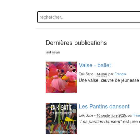
Dernières publications
last news
Valse - ballet
Erik Satie
-
14 mai
, par
Francis
Une valse, œuvre de jeunesse 
Les Pantins dansent
Erik Satie
-
10 septembre 2025
, par
Fra
“
Les pantins dansent
” est une