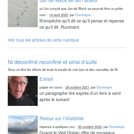
Jan de Weck se fait l’auteur
où l’on conçoit que Jan de Weck se pourrait être un prête-
nom
-
14 août 2020
, par
Dominique
N’empêche qu’il dit ce qu’il pense et repense
ce qu’il dit. Ruminant.
Voir tous les articles de cette rubrique
Ni déconfiné reconfiné et ainsi d’suite
Sous ce titre les efforts de toute la bande du coin bon et des nouvelles de Ni
Extrait
pages en cours
-
26 octobre 2021
, par
Dominique
un paragraphe tiré exprès d’un livre à venir
après le suivant
Retour sur l’illisibilité
réponse à quelques-uns
-
30 octobre 2020
, par
Dominique
Quand le Vieil Océan offre de nouveaux