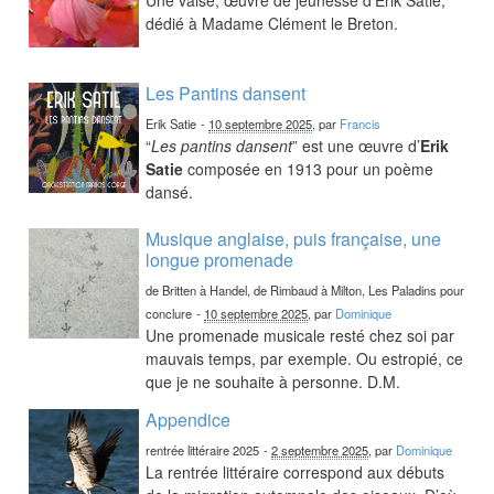
dédié à Madame Clément le Breton.
Les Pantins dansent
Erik Satie
-
10 septembre 2025
, par
Francis
“
Les pantins dansent
” est une œuvre d’
Erik
Satie
composée en 1913 pour un poème
dansé.
Musique anglaise, puis française, une
longue promenade
de Britten à Handel, de Rimbaud à Milton, Les Paladins pour
conclure
-
10 septembre 2025
, par
Dominique
Une promenade musicale resté chez soi par
mauvais temps, par exemple. Ou estropié, ce
que je ne souhaite à personne. D.M.
Appendice
rentrée littéraire 2025
-
2 septembre 2025
, par
Dominique
La rentrée littéraire correspond aux débuts