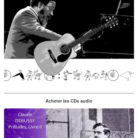
Thelonious Monk
Acheter les CDs audio
'Round Midnight