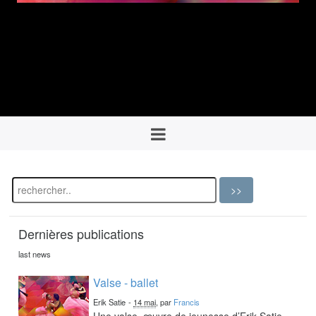
Dernières publications
last news
Valse - ballet
Erik Satie
-
14 mai
, par
Francis
Une valse, œuvre de jeunesse d’Erik Satie,