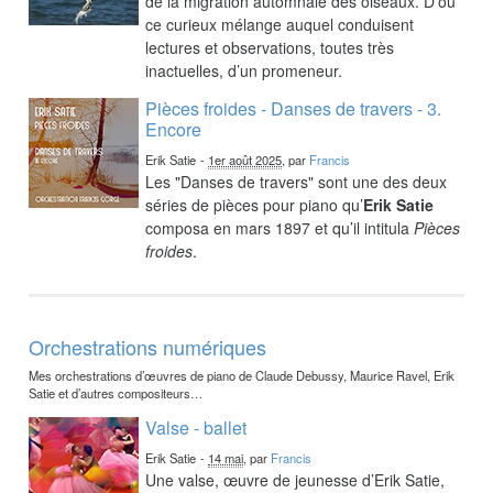
de la migration automnale des oiseaux. D’où
ce curieux mélange auquel conduisent
lectures et observations, toutes très
inactuelles, d’un promeneur.
Pièces froides - Danses de travers - 3.
Encore
Erik Satie
-
1er août 2025
, par
Francis
Les "Danses de travers" sont une des deux
séries de pièces pour piano qu’
Erik Satie
composa en mars 1897 et qu’il intitula
Pièces
froides
.
Orchestrations numériques
Mes orchestrations d’œuvres de piano de Claude Debussy, Maurice Ravel, Erik
Satie et d’autres compositeurs…
Valse - ballet
Erik Satie
-
14 mai
, par
Francis
Une valse, œuvre de jeunesse d’Erik Satie,