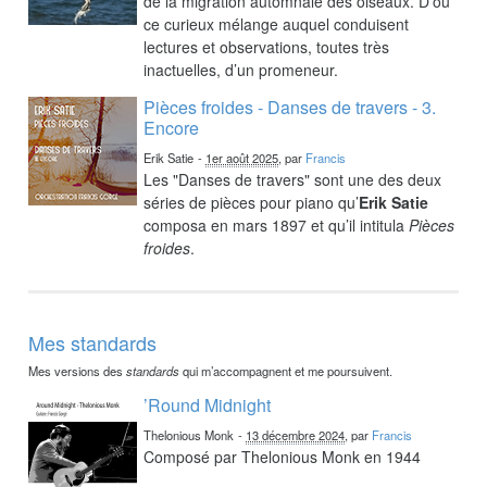
de la migration automnale des oiseaux. D’où
ce curieux mélange auquel conduisent
lectures et observations, toutes très
inactuelles, d’un promeneur.
Pièces froides - Danses de travers - 3.
Encore
Erik Satie
-
1er août 2025
, par
Francis
Les "Danses de travers" sont une des deux
séries de pièces pour piano qu’
Erik Satie
composa en mars 1897 et qu’il intitula
Pièces
froides
.
Mes standards
Mes versions des
standards
qui m’accompagnent et me poursuivent.
’Round Midnight
Thelonious Monk
-
13 décembre 2024
, par
Francis
Composé par Thelonious Monk en 1944