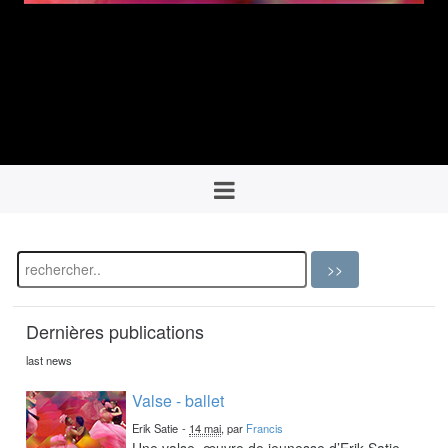
Dernières publications
last news
Valse - ballet
Erik Satie
-
14 mai
, par
Francis
Une valse, œuvre de jeunesse d’Erik Satie,