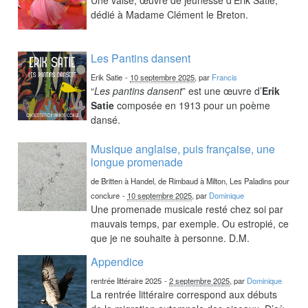
dédié à Madame Clément le Breton.
Les Pantins dansent
Erik Satie
-
10 septembre 2025
, par
Francis
“
Les pantins dansent
” est une œuvre d’
Erik
Satie
composée en 1913 pour un poème
dansé.
Musique anglaise, puis française, une
longue promenade
de Britten à Handel, de Rimbaud à Milton, Les Paladins pour
conclure
-
10 septembre 2025
, par
Dominique
Une promenade musicale resté chez soi par
mauvais temps, par exemple. Ou estropié, ce
que je ne souhaite à personne. D.M.
Appendice
rentrée littéraire 2025
-
2 septembre 2025
, par
Dominique
La rentrée littéraire correspond aux débuts