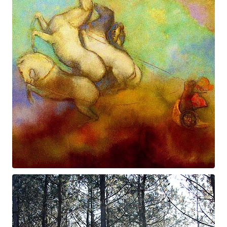
Prométhée
Suite électro-acoustique