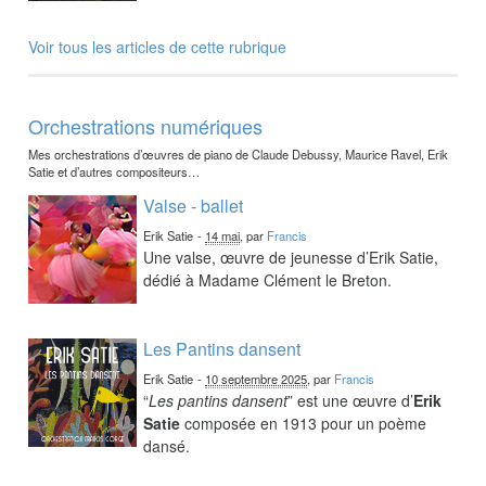
Voir tous les articles de cette rubrique
Orchestrations numériques
Mes orchestrations d’œuvres de piano de Claude Debussy, Maurice Ravel, Erik
Satie et d’autres compositeurs…
Valse - ballet
Erik Satie
-
14 mai
, par
Francis
Une valse, œuvre de jeunesse d’Erik Satie,
dédié à Madame Clément le Breton.
Les Pantins dansent
Erik Satie
-
10 septembre 2025
, par
Francis
“
Les pantins dansent
” est une œuvre d’
Erik
Satie
composée en 1913 pour un poème
dansé.