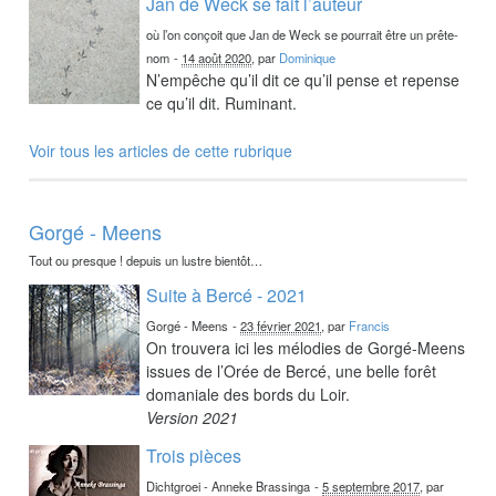
Jan de Weck se fait l’auteur
où l’on conçoit que Jan de Weck se pourrait être un prête-
nom
-
14 août 2020
, par
Dominique
N’empêche qu’il dit ce qu’il pense et repense
ce qu’il dit. Ruminant.
Voir tous les articles de cette rubrique
Gorgé - Meens
Tout ou presque ! depuis un lustre bientôt…
Suite à Bercé - 2021
Gorgé - Meens
-
23 février 2021
, par
Francis
On trouvera ici les mélodies de Gorgé-Meens
issues de l’Orée de Bercé, une belle forêt
domaniale des bords du Loir.
Version 2021
Trois pièces
Dichtgroei - Anneke Brassinga
-
5 septembre 2017
, par