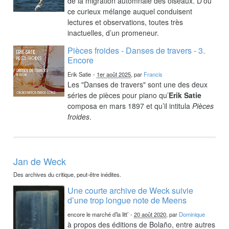
de la migration automnale des oiseaux. D’où
ce curieux mélange auquel conduisent
lectures et observations, toutes très
inactuelles, d’un promeneur.
Pièces froides - Danses de travers - 3.
Encore
Erik Satie
-
1er août 2025
, par
Francis
Les "Danses de travers" sont une des deux
séries de pièces pour piano qu’
Erik Satie
composa en mars 1897 et qu’il intitula
Pièces
froides
.
Jan de Weck
Des archives du critique, peut-être inédites.
Une courte archive de Weck suivie
d’une trop longue note de Meens
encore le marché d’la litt’
-
20 août 2020
, par
Dominique
à propos des éditions de Bolaño, entre autres