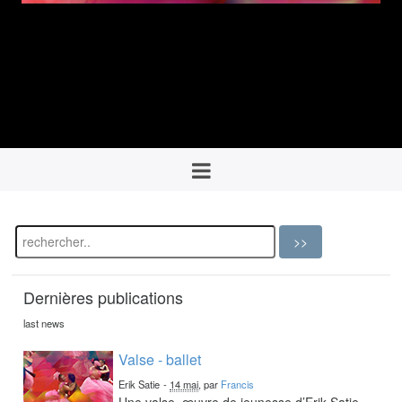
Dernières publications
last news
Valse - ballet
Erik Satie
-
14 mai
, par
Francis
Une valse, œuvre de jeunesse d’Erik Satie,