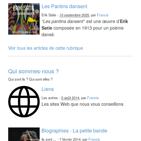
Les Pantins dansent
Erik Satie
-
10 septembre 2025
, par
Francis
“
Les pantins dansent
” est une œuvre d’
Erik
Satie
composée en 1913 pour un poème
dansé.
Voir tous les articles de cette rubrique
Qui sommes-nous ?
Qui sont ils ? Qui sont elles ?
Liens
Les autres
-
5 août 2014
, par
Francis
Les sites Web que nous vous conseillons
Biographies - La petite bande
ils sont ...
-
7 février 2014
, par
Francis