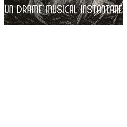
Plumes et poils
Birgé - Gorgé - Meens