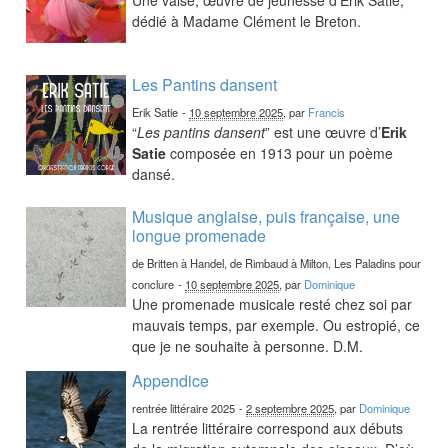
dédié à Madame Clément le Breton.
Les Pantins dansent
Erik Satie
-
10 septembre 2025
, par
Francis
“
Les pantins dansent
” est une œuvre d’
Erik
Satie
composée en 1913 pour un poème
dansé.
Musique anglaise, puis française, une
longue promenade
de Britten à Handel, de Rimbaud à Milton, Les Paladins pour
conclure
-
10 septembre 2025
, par
Dominique
Une promenade musicale resté chez soi par
mauvais temps, par exemple. Ou estropié, ce
que je ne souhaite à personne. D.M.
Appendice
rentrée littéraire 2025
-
2 septembre 2025
, par
Dominique
La rentrée littéraire correspond aux débuts