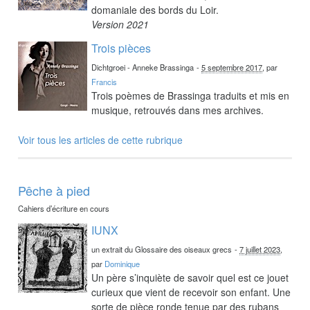
domaniale des bords du Loir.
Version 2021
Trois pièces
Dichtgroei - Anneke Brassinga
-
5 septembre 2017
, par
Francis
Trois poèmes de Brassinga traduits et mis en
musique, retrouvés dans mes archives.
Voir tous les articles de cette rubrique
Pêche à pied
Cahiers d’écriture en cours
IUNX
un extrait du Glossaire des oiseaux grecs
-
7 juillet 2023
,
par
Dominique
Un père s’inquiète de savoir quel est ce jouet
curieux que vient de recevoir son enfant. Une
sorte de pièce ronde tenue par des rubans