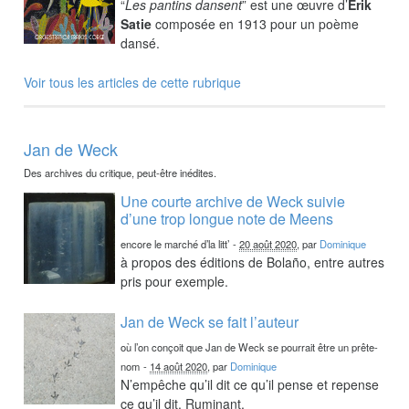
“
Les pantins dansent
” est une œuvre d’
Erik
Satie
composée en 1913 pour un poème
dansé.
Voir tous les articles de cette rubrique
Jan de Weck
Des archives du critique, peut-être inédites.
Une courte archive de Weck suivie
d’une trop longue note de Meens
encore le marché d’la litt’
-
20 août 2020
, par
Dominique
à propos des éditions de Bolaño, entre autres
pris pour exemple.
Jan de Weck se fait l’auteur
où l’on conçoit que Jan de Weck se pourrait être un prête-
nom
-
14 août 2020
, par
Dominique
N’empêche qu’il dit ce qu’il pense et repense
ce qu’il dit. Ruminant.