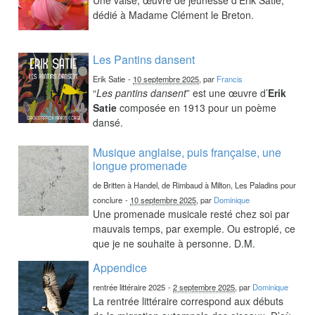
dédié à Madame Clément le Breton.
Les Pantins dansent
Erik Satie
-
10 septembre 2025
, par
Francis
“
Les pantins dansent
” est une œuvre d’
Erik
Satie
composée en 1913 pour un poème
dansé.
Musique anglaise, puis française, une
longue promenade
de Britten à Handel, de Rimbaud à Milton, Les Paladins pour
conclure
-
10 septembre 2025
, par
Dominique
Une promenade musicale resté chez soi par
mauvais temps, par exemple. Ou estropié, ce
que je ne souhaite à personne. D.M.
Appendice
rentrée littéraire 2025
-
2 septembre 2025
, par
Dominique
La rentrée littéraire correspond aux débuts