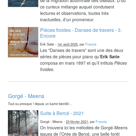
de la migration automnale des oiseaux. D’où
ce curieux mélange auquel conduisent
lectures et observations, toutes très
inactuelles, d’un promeneur.
Pièces froides - Danses de travers - 3.
Encore
Erik Satie
-
1er août 2025
, par
Francis
Les "Danses de travers" sont une des deux
séries de pièces pour piano qu’
Erik Satie
composa en mars 1897 et qu’il intitula
Pièces
froides
.
Gorgé - Meens
Tout ou presque ! depuis un lustre bientôt…
Suite à Bercé - 2021
Gorgé - Meens
-
23 février 2021
, par
Francis
On trouvera ici les mélodies de Gorgé-Meens
issues de l’Orée de Bercé, une belle forêt