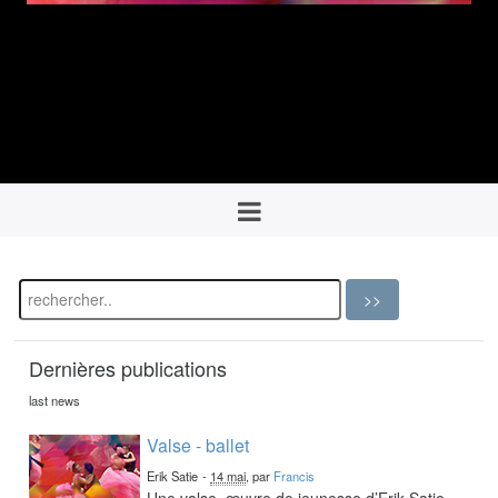
Dernières publications
last news
Valse - ballet
Erik Satie
-
14 mai
, par
Francis
Une valse, œuvre de jeunesse d’Erik Satie,