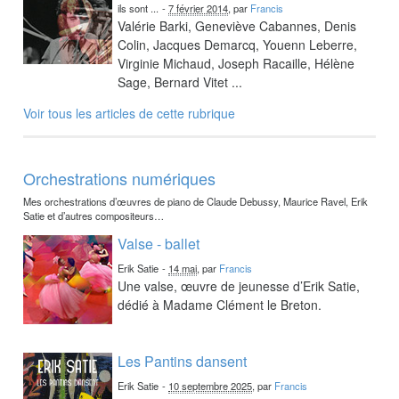
ils sont ...
-
7 février 2014
, par
Francis
Valérie Barki, Geneviève Cabannes, Denis
Colin, Jacques Demarcq, Youenn Leberre,
Virginie Michaud, Joseph Racaille, Hélène
Sage, Bernard Vitet ...
Voir tous les articles de cette rubrique
Orchestrations numériques
Mes orchestrations d’œuvres de piano de Claude Debussy, Maurice Ravel, Erik
Satie et d’autres compositeurs…
Valse - ballet
Erik Satie
-
14 mai
, par
Francis
Une valse, œuvre de jeunesse d’Erik Satie,
dédié à Madame Clément le Breton.
Les Pantins dansent
Erik Satie
-
10 septembre 2025
, par
Francis