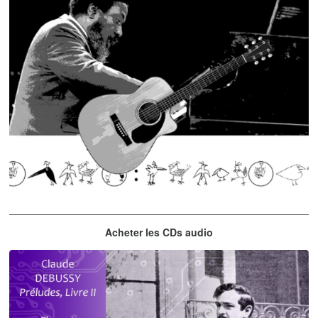
Thelonious Monk
Acheter les CDs audio
'Round Midnight