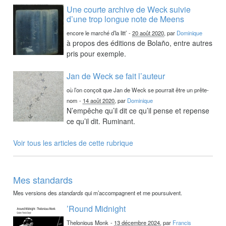
Une courte archive de Weck suivie
d’une trop longue note de Meens
encore le marché d’la litt’
-
20 août 2020
, par
Dominique
à propos des éditions de Bolaño, entre autres
pris pour exemple.
Jan de Weck se fait l’auteur
où l’on conçoit que Jan de Weck se pourrait être un prête-
nom
-
14 août 2020
, par
Dominique
N’empêche qu’il dit ce qu’il pense et repense
ce qu’il dit. Ruminant.
Voir tous les articles de cette rubrique
Mes standards
Mes versions des
standards
qui m’accompagnent et me poursuivent.
’Round Midnight
Thelonious Monk
-
13 décembre 2024
, par
Francis