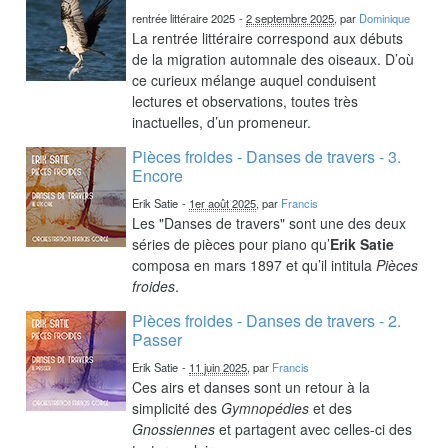
rentrée littéraire 2025
-
2 septembre 2025
, par
Dominique
La rentrée littéraire correspond aux débuts
de la migration automnale des oiseaux. D’où
ce curieux mélange auquel conduisent
lectures et observations, toutes très
inactuelles, d’un promeneur.
Pièces froides - Danses de travers - 3.
Encore
Erik Satie
-
1er août 2025
, par
Francis
Les "Danses de travers" sont une des deux
séries de pièces pour piano qu’
Erik Satie
composa en mars 1897 et qu’il intitula
Pièces
froides
.
Pièces froides - Danses de travers - 2.
Passer
Erik Satie
-
11 juin 2025
, par
Francis
Ces airs et danses sont un retour à la
simplicité des
Gymnopédies
et des
Gnossiennes
et partagent avec celles-ci des