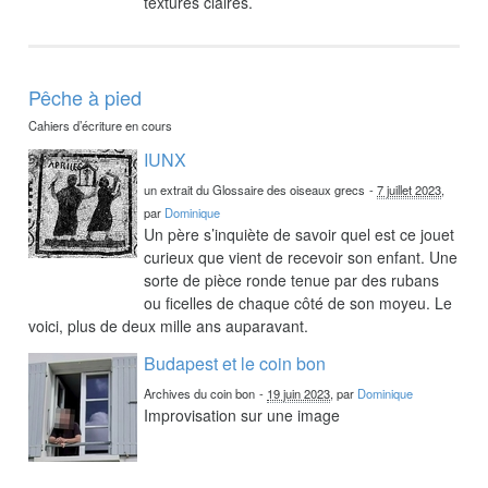
textures claires.
Pêche à pied
Cahiers d’écriture en cours
IUNX
un extrait du Glossaire des oiseaux grecs
-
7 juillet 2023
,
par
Dominique
Un père s’inquiète de savoir quel est ce jouet
curieux que vient de recevoir son enfant. Une
sorte de pièce ronde tenue par des rubans
ou ficelles de chaque côté de son moyeu. Le
voici, plus de deux mille ans auparavant.
Budapest et le coin bon
Archives du coin bon
-
19 juin 2023
, par
Dominique
Improvisation sur une image