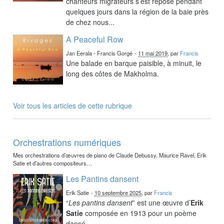
chanteurs migrateurs s’est reposé pendant
quelques jours dans la région de la baie près
de chez nous...
A Peaceful Row
Jan Eerala - Francis Gorgé
-
11 mai 2019
, par
Francis
Une balade en barque paisible, à minuit, le
long des côtes de Makholma.
Voir tous les articles de cette rubrique
Orchestrations numériques
Mes orchestrations d’œuvres de piano de Claude Debussy, Maurice Ravel, Erik
Satie et d’autres compositeurs…
Les Pantins dansent
Erik Satie
-
10 septembre 2025
, par
Francis
“
Les pantins dansent
” est une œuvre d’
Erik
Satie
composée en 1913 pour un poème
dansé.