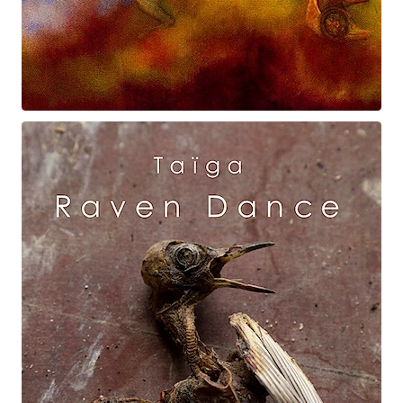
Prométhée
Suite électro-acoustique