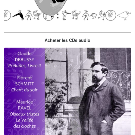
Thelonious Monk
Acheter les CDs audio
'Round Midnight