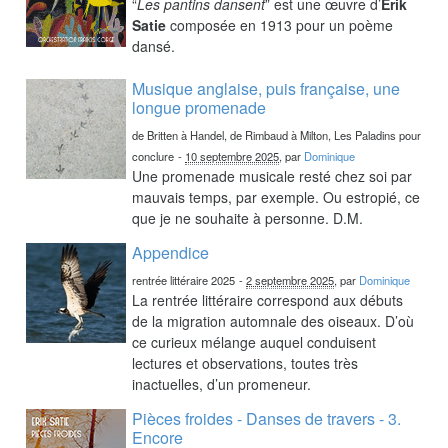
“
Les pantins dansent
” est une œuvre d’
Erik
Satie
composée en 1913 pour un poème
dansé.
Musique anglaise, puis française, une
longue promenade
de Britten à Handel, de Rimbaud à Milton, Les Paladins pour
conclure
-
10 septembre 2025
, par
Dominique
Une promenade musicale resté chez soi par
mauvais temps, par exemple. Ou estropié, ce
que je ne souhaite à personne. D.M.
Appendice
rentrée littéraire 2025
-
2 septembre 2025
, par
Dominique
La rentrée littéraire correspond aux débuts
de la migration automnale des oiseaux. D’où
ce curieux mélange auquel conduisent
lectures et observations, toutes très
inactuelles, d’un promeneur.
Pièces froides - Danses de travers - 3.
Encore