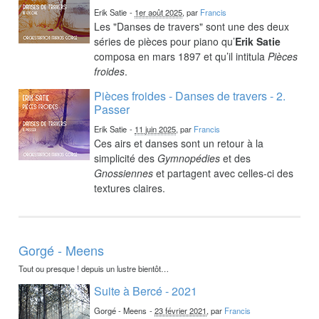
Erik Satie
-
1er août 2025
, par
Francis
Les "Danses de travers" sont une des deux
séries de pièces pour piano qu’
Erik Satie
composa en mars 1897 et qu’il intitula
Pièces
froides
.
Pièces froides - Danses de travers - 2.
Passer
Erik Satie
-
11 juin 2025
, par
Francis
Ces airs et danses sont un retour à la
simplicité des
Gymnopédies
et des
Gnossiennes
et partagent avec celles-ci des
textures claires.
Gorgé - Meens
Tout ou presque ! depuis un lustre bientôt…
Suite à Bercé - 2021
Gorgé - Meens
-
23 février 2021
, par
Francis