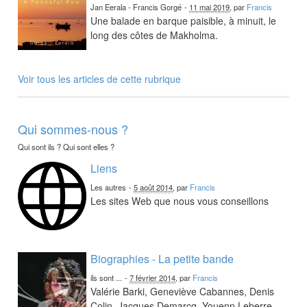
Jan Eerala - Francis Gorgé
-
11 mai 2019
, par
Francis
Une balade en barque paisible, à minuit, le
long des côtes de Makholma.
Voir tous les articles de cette rubrique
Qui sommes-nous ?
Qui sont ils ? Qui sont elles ?
Liens
Les autres
-
5 août 2014
, par
Francis
Les sites Web que nous vous conseillons
Biographies - La petite bande
ils sont ...
-
7 février 2014
, par
Francis
Valérie Barki, Geneviève Cabannes, Denis
Colin, Jacques Demarcq, Youenn Leberre,