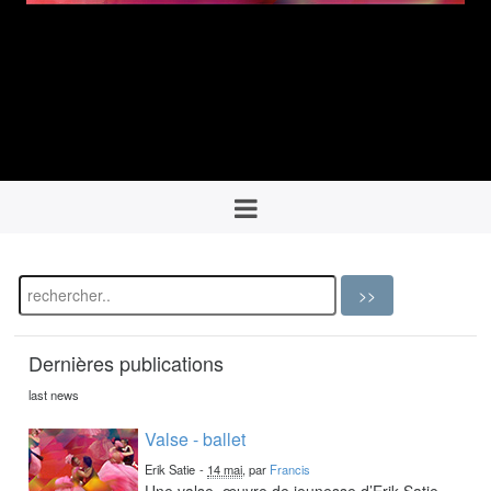
Dernières publications
last news
Valse - ballet
Erik Satie
-
14 mai
, par
Francis
Une valse, œuvre de jeunesse d’Erik Satie,