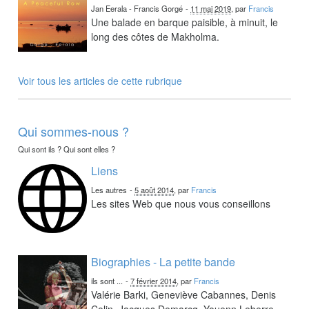
Jan Eerala - Francis Gorgé
-
11 mai 2019
, par
Francis
Une balade en barque paisible, à minuit, le
long des côtes de Makholma.
Voir tous les articles de cette rubrique
Qui sommes-nous ?
Qui sont ils ? Qui sont elles ?
Liens
Les autres
-
5 août 2014
, par
Francis
Les sites Web que nous vous conseillons
Biographies - La petite bande
ils sont ...
-
7 février 2014
, par
Francis
Valérie Barki, Geneviève Cabannes, Denis
Colin, Jacques Demarcq, Youenn Leberre,