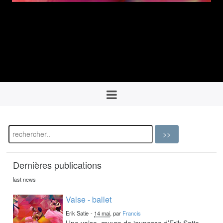
Dernières publications
last news
Valse - ballet
Erik Satie
-
14 mai
, par
Francis
Une valse, œuvre de jeunesse d’Erik Satie,