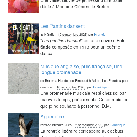
dédié à Madame Clément le Breton.
Les Pantins dansent
Erik Satie
-
10 septembre 2025
, par
Francis
“
Les pantins dansent
” est une œuvre d’
Erik
Satie
composée en 1913 pour un poème
dansé.
Musique anglaise, puis française, une
longue promenade
de Britten à Handel, de Rimbaud à Milton, Les Paladins pour
conclure
-
10 septembre 2025
, par
Dominique
Une promenade musicale resté chez soi par
mauvais temps, par exemple. Ou estropié, ce
que je ne souhaite à personne. D.M.
Appendice
rentrée littéraire 2025
-
2 septembre 2025
, par
Dominique
La rentrée littéraire correspond aux débuts