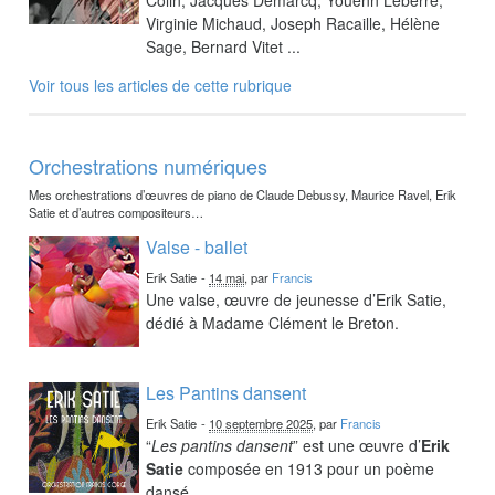
Virginie Michaud, Joseph Racaille, Hélène
Sage, Bernard Vitet ...
Voir tous les articles de cette rubrique
Orchestrations numériques
Mes orchestrations d’œuvres de piano de Claude Debussy, Maurice Ravel, Erik
Satie et d’autres compositeurs…
Valse - ballet
Erik Satie
-
14 mai
, par
Francis
Une valse, œuvre de jeunesse d’Erik Satie,
dédié à Madame Clément le Breton.
Les Pantins dansent
Erik Satie
-
10 septembre 2025
, par
Francis
“
Les pantins dansent
” est une œuvre d’
Erik
Satie
composée en 1913 pour un poème
dansé.