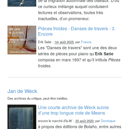
de la migration automnale des oiseaux. D’où
ce curieux mélange auquel conduisent
lectures et observations, toutes très
inactuelles, d’un promeneur.
Pièces froides - Danses de travers - 3.
Encore
Erik Satie
-
1er août 2025
, par
Francis
Les "Danses de travers" sont une des deux
séries de pièces pour piano qu’
Erik Satie
composa en mars 1897 et qu’il intitula
Pièces
froides
.
Jan de Weck
Des archives du critique, peut-être inédites.
Une courte archive de Weck suivie
d’une trop longue note de Meens
encore le marché d’la litt’
-
20 août 2020
, par
Dominique
à propos des éditions de Bolaño, entre autres