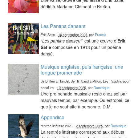
dédié à Madame Clément le Breton.
Les Pantins dansent
Erik Satie
-
10 septembre 2025
, par
Francis
“
Les pantins dansent
” est une œuvre d’
Erik
Satie
composée en 1913 pour un poème
dansé.
Musique anglaise, puis française, une
longue promenade
de Britten à Handel, de Rimbaud à Milton, Les Paladins pour
conclure
-
10 septembre 2025
, par
Dominique
Une promenade musicale resté chez soi par
mauvais temps, par exemple. Ou estropié, ce
que je ne souhaite à personne. D.M.
Appendice
rentrée littéraire 2025
-
2 septembre 2025
, par
Dominique
La rentrée littéraire correspond aux débuts