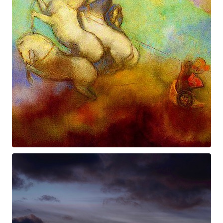
Prométhée
Suite électro-acoustique