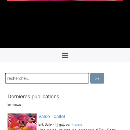
Dernières publications
last news
Valse - ballet
Erik Satie
-
14 mai
, par
Francis
Une valse, œuvre de jeunesse d’Erik Satie,