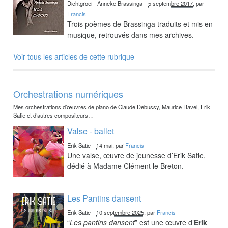
Dichtgroei - Anneke Brassinga
-
5 septembre 2017
, par
Francis
Trois poèmes de Brassinga traduits et mis en
musique, retrouvés dans mes archives.
Voir tous les articles de cette rubrique
Orchestrations numériques
Mes orchestrations d’œuvres de piano de Claude Debussy, Maurice Ravel, Erik
Satie et d’autres compositeurs…
Valse - ballet
Erik Satie
-
14 mai
, par
Francis
Une valse, œuvre de jeunesse d’Erik Satie,
dédié à Madame Clément le Breton.
Les Pantins dansent
Erik Satie
-
10 septembre 2025
, par
Francis
“
Les pantins dansent
” est une œuvre d’
Erik