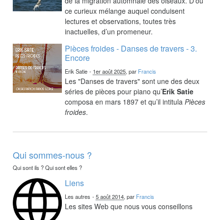
de la migration automnale des oiseaux. D’où
ce curieux mélange auquel conduisent
lectures et observations, toutes très
inactuelles, d’un promeneur.
Pièces froides - Danses de travers - 3.
Encore
Erik Satie
-
1er août 2025
, par
Francis
Les "Danses de travers" sont une des deux
séries de pièces pour piano qu’
Erik Satie
composa en mars 1897 et qu’il intitula
Pièces
froides
.
Qui sommes-nous ?
Qui sont ils ? Qui sont elles ?
Liens
Les autres
-
5 août 2014
, par
Francis
Les sites Web que nous vous conseillons