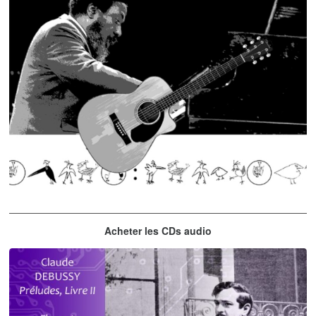
Thelonious Monk
Acheter les CDs audio
'Round Midnight