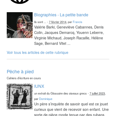
Biographies - La petite bande
ils sont ...
-
7 février 2014
, par
Francis
Valérie Barki, Geneviève Cabannes, Denis
Colin, Jacques Demarcq, Youenn Leberre,
Virginie Michaud, Joseph Racaille, Hélène
Sage, Bernard Vitet ...
Voir tous les articles de cette rubrique
Pêche à pied
Cahiers d’écriture en cours
IUNX
un extrait du Glossaire des oiseaux grecs
-
7 juillet 2023
,
par
Dominique
Un père s’inquiète de savoir quel est ce jouet
curieux que vient de recevoir son enfant. Une
sorte de pièce ronde tenue par des rubans