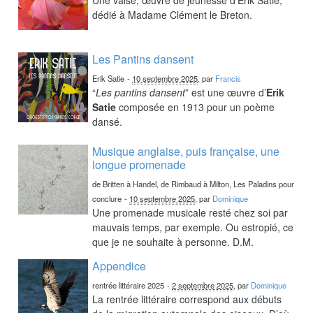
dédié à Madame Clément le Breton.
Les Pantins dansent
Erik Satie
-
10 septembre 2025
, par
Francis
“
Les pantins dansent
” est une œuvre d’
Erik
Satie
composée en 1913 pour un poème
dansé.
Musique anglaise, puis française, une
longue promenade
de Britten à Handel, de Rimbaud à Milton, Les Paladins pour
conclure
-
10 septembre 2025
, par
Dominique
Une promenade musicale resté chez soi par
mauvais temps, par exemple. Ou estropié, ce
que je ne souhaite à personne. D.M.
Appendice
rentrée littéraire 2025
-
2 septembre 2025
, par
Dominique
La rentrée littéraire correspond aux débuts