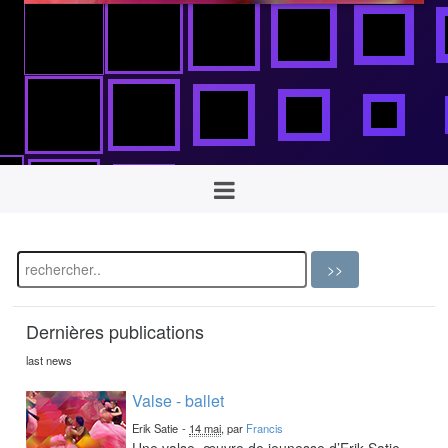
Dernières publications
last news
Valse - ballet
Erik Satie
-
14 mai
, par
Francis
Une valse, œuvre de jeunesse d’Erik Satie,