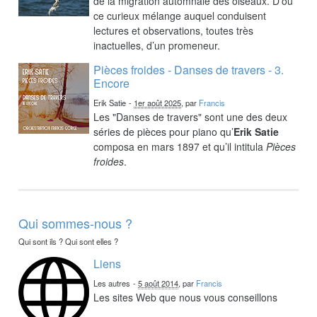
de la migration automnale des oiseaux. D’où
ce curieux mélange auquel conduisent
lectures et observations, toutes très
inactuelles, d’un promeneur.
Pièces froides - Danses de travers - 3.
Encore
Erik Satie
-
1er août 2025
, par
Francis
Les "Danses de travers" sont une des deux
séries de pièces pour piano qu’
Erik Satie
composa en mars 1897 et qu’il intitula
Pièces
froides
.
Qui sommes-nous ?
Qui sont ils ? Qui sont elles ?
Liens
Les autres
-
5 août 2014
, par
Francis
Les sites Web que nous vous conseillons