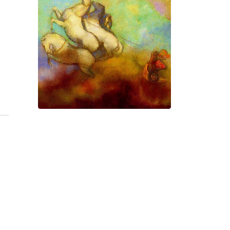
Gorgé-Eerala
Prométhée
Suite électro-acoustique