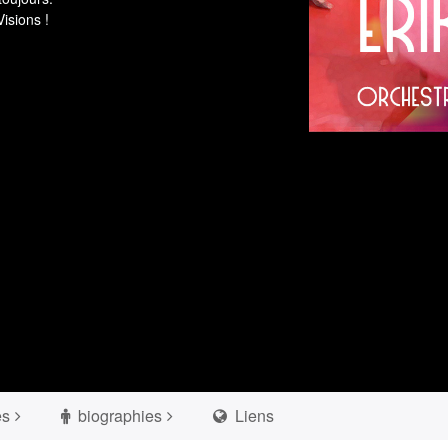
isions !
es
biographies
Liens