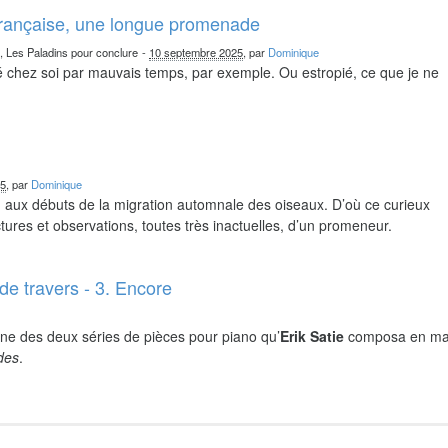
française, une longue promenade
n, Les Paladins pour conclure
-
10 septembre 2025
, par
Dominique
chez soi par mauvais temps, par exemple. Ou estropié, ce que je ne
25
, par
Dominique
nd aux débuts de la migration automnale des oiseaux. D’où ce curieux
ures et observations, toutes très inactuelles, d’un promeneur.
de travers - 3. Encore
ne des deux séries de pièces pour piano qu’
Erik Satie
composa en ma
ides
.