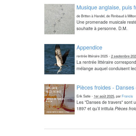
Musique anglaise, puis 
de Britten à Handel, de Rimbaud à Milto
Une promenade musicale resté 
souhaite à personne. D.M.
Appendice
rentrée littéraire 2025
-
2 septembre 20
La rentrée littéraire correspo
mélange auquel conduisent lect
Pièces froides - Danses 
Erik Satie
-
1er août 2025
, par
Francis
Les "Danses de travers" sont u
1897 et qu’il intitula
Pièces fro