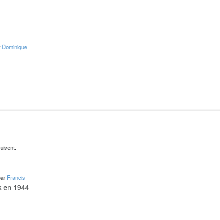
r
Dominique
uivent.
par
Francis
k en 1944