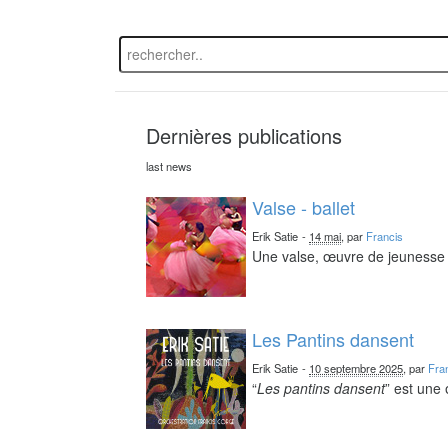
Dernières publications
last news
Valse - ballet
Erik Satie
-
14 mai
, par
Francis
Une valse, œuvre de jeunesse 
Les Pantins dansent
Erik Satie
-
10 septembre 2025
, par
Fra
“
Les pantins dansent
” est une