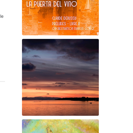
le
Claude Debussy
La puerta del vino
Swan Night