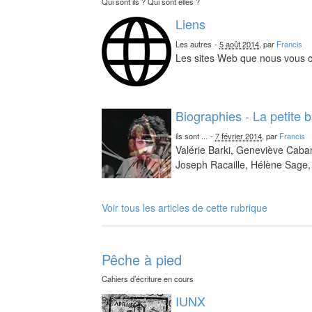
Qui sont ils ? Qui sont elles ?
Liens
Les autres
-
5 août 2014
, par
Francis
Les sites Web que nous vous c
Biographies - La petite 
ils sont ...
-
7 février 2014
, par
Francis
Valérie Barki, Geneviève Caba
Joseph Racaille, Hélène Sage, 
Voir tous les articles de cette rubrique
Pêche à pied
Cahiers d’écriture en cours
IUNX