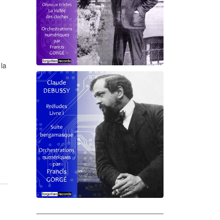
 la
Debussy - Schmitt - Ravel
orchestrations numériques par
Francis Gorgé