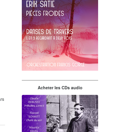
Erik Satie
Acheter les CDs audio
En y regardant à deux fois
rs