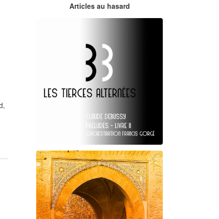
Claude Debussy
Articles au hasard
orchestrations numériques par
Francis Gorgé
d,
Claude Debussy
Les Tierces alternées