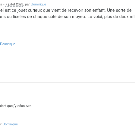
cs
-
7 juillet 2023
, par
Dominique
el est ce jouet curieux que vient de recevoir son enfant. Une sorte de
ns ou ficelles de chaque côté de son moyeu. Le voici, plus de deux mil
r
Dominique
’écrit que j’y découvre.
ar
Dominique