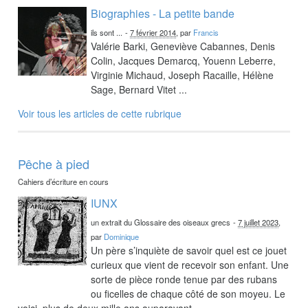
Biographies - La petite bande
ils sont ...
-
7 février 2014
, par
Francis
Valérie Barki, Geneviève Cabannes, Denis
Colin, Jacques Demarcq, Youenn Leberre,
Virginie Michaud, Joseph Racaille, Hélène
Sage, Bernard Vitet ...
Voir tous les articles de cette rubrique
Pêche à pied
Cahiers d’écriture en cours
IUNX
un extrait du Glossaire des oiseaux grecs
-
7 juillet 2023
,
par
Dominique
Un père s’inquiète de savoir quel est ce jouet
curieux que vient de recevoir son enfant. Une
sorte de pièce ronde tenue par des rubans
ou ficelles de chaque côté de son moyeu. Le
voici, plus de deux mille ans auparavant.