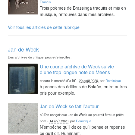
Francis
Trois poèmes de Brassinga traduits et mis en
musique, retrouvés dans mes archives.
Voir tous les articles de cette rubrique
Jan de Weck
Des archives du critique, peut-être inédites.
Une courte archive de Weck suivie
d’une trop longue note de Meens
encore le marché d’la litt’
-
20 août 2020
, par
Dominique
à propos des éditions de Bolaño, entre autres
pris pour exemple.
Jan de Weck se fait l’auteur
où l’on conçoit que Jan de Weck se pourrait être un prête-
nom
-
14 août 2020
, par
Dominique
N’empêche qu’il dit ce qu’il pense et repense
ce qu’il dit. Ruminant.