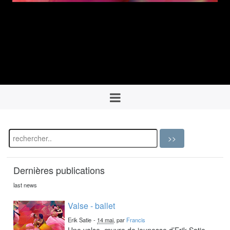
Dernières publications
last news
Valse - ballet
Erik Satie
-
14 mai
, par
Francis
Une valse, œuvre de jeunesse d’Erik Satie,