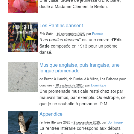
dédié à Madame Clément le Breton.
Les Pantins dansent
Erik Satie
-
10 septembre 2025
, par
Francis
“
Les pantins dansent
” est une œuvre d’
Erik
Satie
composée en 1913 pour un poème
dansé.
Musique anglaise, puis française, une
longue promenade
de Britten à Handel, de Rimbaud à Milton, Les Paladins pour
conclure
-
10 septembre 2025
, par
Dominique
Une promenade musicale resté chez soi par
mauvais temps, par exemple. Ou estropié, ce
que je ne souhaite à personne. D.M.
Appendice
rentrée littéraire 2025
-
2 septembre 2025
, par
Dominique
La rentrée littéraire correspond aux débuts