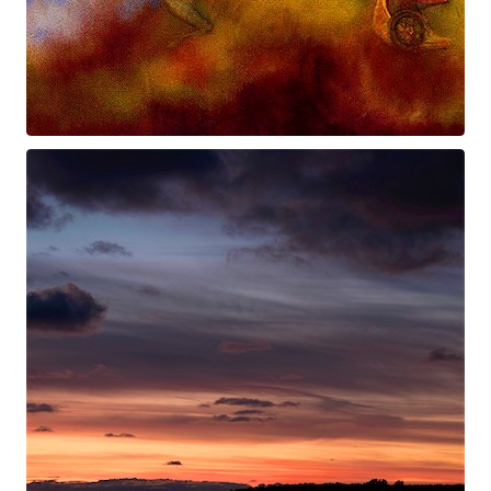
Prométhée
Suite électro-acoustique