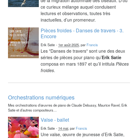
de la migration automnale des oiseaux. D’où
ce curieux mélange auquel conduisent
lectures et observations, toutes très
inactuelles, d’un promeneur.
Pièces froides - Danses de travers - 3.
Encore
Erik Satie
-
1er août 2025
, par
Francis
Les "Danses de travers" sont une des deux
séries de pièces pour piano qu’
Erik Satie
composa en mars 1897 et qu’il intitula
Pièces
froides
.
Orchestrations numériques
Mes orchestrations d’œuvres de piano de Claude Debussy, Maurice Ravel, Erik
Satie et d’autres compositeurs…
Valse - ballet
Erik Satie
-
14 mai
, par
Francis
Une valse, œuvre de jeunesse d’Erik Satie,