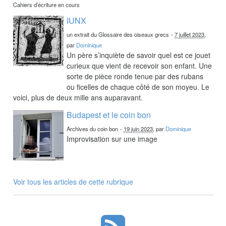
Cahiers d’écriture en cours
IUNX
un extrait du Glossaire des oiseaux grecs
-
7 juillet 2023
,
par
Dominique
Un père s’inquiète de savoir quel est ce jouet
curieux que vient de recevoir son enfant. Une
sorte de pièce ronde tenue par des rubans
ou ficelles de chaque côté de son moyeu. Le
voici, plus de deux mille ans auparavant.
Budapest et le coin bon
Archives du coin bon
-
19 juin 2023
, par
Dominique
Improvisation sur une image
Voir tous les articles de cette rubrique