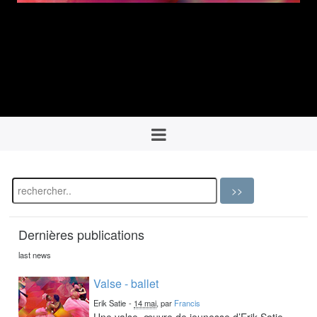
Dernières publications
last news
Valse - ballet
Erik Satie
-
14 mai
, par
Francis
Une valse, œuvre de jeunesse d’Erik Satie,