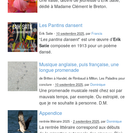
dédié à Madame Clément le Breton.
Les Pantins dansent
Erik Satie
-
10 septembre 2025
, par
Francis
“
Les pantins dansent
” est une œuvre d’
Erik
Satie
composée en 1913 pour un poème
dansé.
Musique anglaise, puis française, une
longue promenade
de Britten à Handel, de Rimbaud à Milton, Les Paladins pour
conclure
-
10 septembre 2025
, par
Dominique
Une promenade musicale resté chez soi par
mauvais temps, par exemple. Ou estropié, ce
que je ne souhaite à personne. D.M.
Appendice
rentrée littéraire 2025
-
2 septembre 2025
, par
Dominique
La rentrée littéraire correspond aux débuts