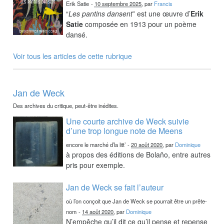
Erik Satie
-
10 septembre 2025
, par
Francis
“
Les pantins dansent
” est une œuvre d’
Erik
Satie
composée en 1913 pour un poème
dansé.
Voir tous les articles de cette rubrique
Jan de Weck
Des archives du critique, peut-être inédites.
Une courte archive de Weck suivie
d’une trop longue note de Meens
encore le marché d’la litt’
-
20 août 2020
, par
Dominique
à propos des éditions de Bolaño, entre autres
pris pour exemple.
Jan de Weck se fait l’auteur
où l’on conçoit que Jan de Weck se pourrait être un prête-
nom
-
14 août 2020
, par
Dominique
N’empêche qu’il dit ce qu’il pense et repense