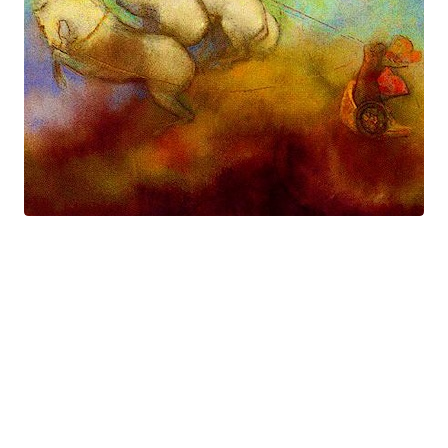
Prométhée
Suite électro-acoustique