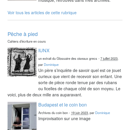
Voir tous les articles de cette rubrique
Pêche à pied
Cahiers d’écriture en cours
IUNX
un extrait du Glossaire des oiseaux grecs
-
7 juillet 2023
,
par
Dominique
Un père s’inquiète de savoir quel est ce jouet
curieux que vient de recevoir son enfant. Une
sorte de pièce ronde tenue par des rubans
ou ficelles de chaque côté de son moyeu. Le
voici, plus de deux mille ans auparavant.
Budapest et le coin bon
Archives du coin bon
-
19 juin 2023
, par
Dominique
Improvisation sur une image