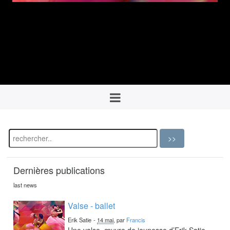
Dernières publications
last news
Valse - ballet
Erik Satie
-
14 mai
, par
Francis
Une valse, œuvre de jeunesse d’Erik Satie,