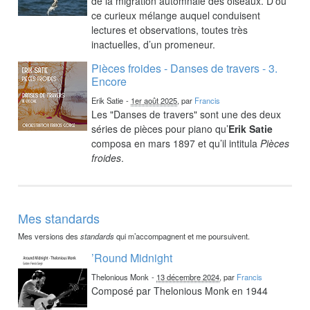
de la migration automnale des oiseaux. D’où
ce curieux mélange auquel conduisent
lectures et observations, toutes très
inactuelles, d’un promeneur.
Pièces froides - Danses de travers - 3.
Encore
Erik Satie
-
1er août 2025
, par
Francis
Les "Danses de travers" sont une des deux
séries de pièces pour piano qu’
Erik Satie
composa en mars 1897 et qu’il intitula
Pièces
froides
.
Mes standards
Mes versions des
standards
qui m’accompagnent et me poursuivent.
’Round Midnight
Thelonious Monk
-
13 décembre 2024
, par
Francis
Composé par Thelonious Monk en 1944