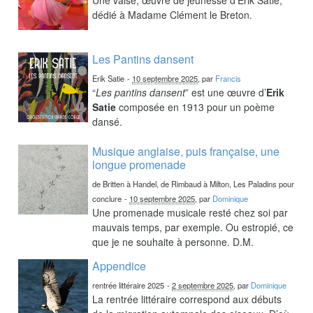
dédié à Madame Clément le Breton.
Les Pantins dansent
Erik Satie
-
10 septembre 2025
, par
Francis
“
Les pantins dansent
” est une œuvre d’
Erik
Satie
composée en 1913 pour un poème
dansé.
Musique anglaise, puis française, une
longue promenade
de Britten à Handel, de Rimbaud à Milton, Les Paladins pour
conclure
-
10 septembre 2025
, par
Dominique
Une promenade musicale resté chez soi par
mauvais temps, par exemple. Ou estropié, ce
que je ne souhaite à personne. D.M.
Appendice
rentrée littéraire 2025
-
2 septembre 2025
, par
Dominique
La rentrée littéraire correspond aux débuts