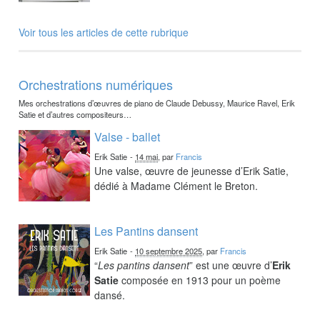
Voir tous les articles de cette rubrique
Orchestrations numériques
Mes orchestrations d’œuvres de piano de Claude Debussy, Maurice Ravel, Erik
Satie et d’autres compositeurs…
Valse - ballet
Erik Satie
-
14 mai
, par
Francis
Une valse, œuvre de jeunesse d’Erik Satie,
dédié à Madame Clément le Breton.
Les Pantins dansent
Erik Satie
-
10 septembre 2025
, par
Francis
“
Les pantins dansent
” est une œuvre d’
Erik
Satie
composée en 1913 pour un poème
dansé.