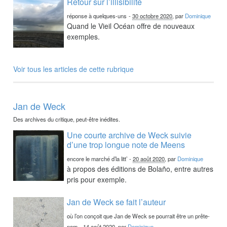
Retour sur l’illisibilité
réponse à quelques-uns
-
30 octobre 2020
, par
Dominique
Quand le Vieil Océan offre de nouveaux
exemples.
Voir tous les articles de cette rubrique
Jan de Weck
Des archives du critique, peut-être inédites.
Une courte archive de Weck suivie
d’une trop longue note de Meens
encore le marché d’la litt’
-
20 août 2020
, par
Dominique
à propos des éditions de Bolaño, entre autres
pris pour exemple.
Jan de Weck se fait l’auteur
où l’on conçoit que Jan de Weck se pourrait être un prête-
nom
-
14 août 2020
, par
Dominique