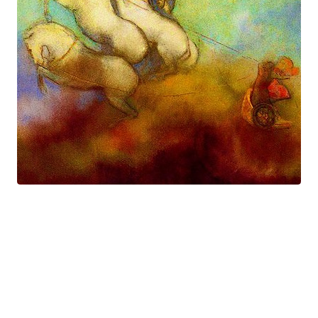
Prométhée
Suite électro-acoustique