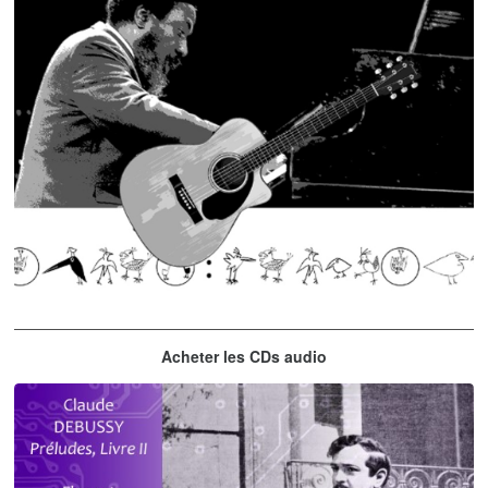
Thelonious Monk
Acheter les CDs audio
'Round Midnight