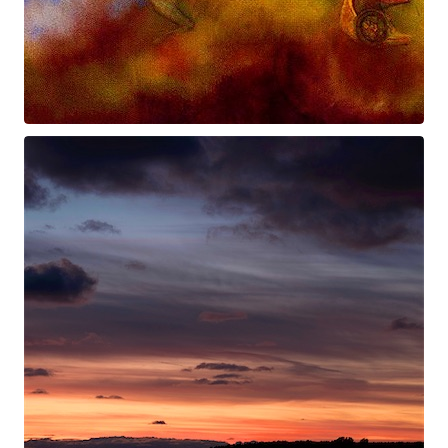
Prométhée
Suite électro-acoustique