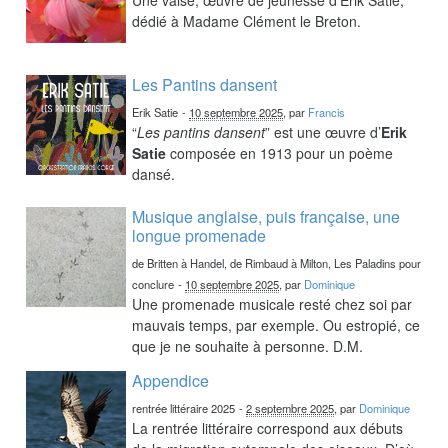
dédié à Madame Clément le Breton.
Les Pantins dansent
Erik Satie
-
10 septembre 2025
, par
Francis
“
Les pantins dansent
” est une œuvre d’
Erik
Satie
composée en 1913 pour un poème
dansé.
Musique anglaise, puis française, une
longue promenade
de Britten à Handel, de Rimbaud à Milton, Les Paladins pour
conclure
-
10 septembre 2025
, par
Dominique
Une promenade musicale resté chez soi par
mauvais temps, par exemple. Ou estropié, ce
que je ne souhaite à personne. D.M.
Appendice
rentrée littéraire 2025
-
2 septembre 2025
, par
Dominique
La rentrée littéraire correspond aux débuts