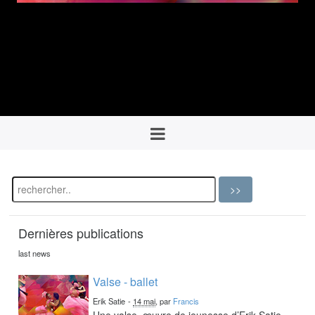
Dernières publications
last news
Valse - ballet
Erik Satie
-
14 mai
, par
Francis
Une valse, œuvre de jeunesse d’Erik Satie,