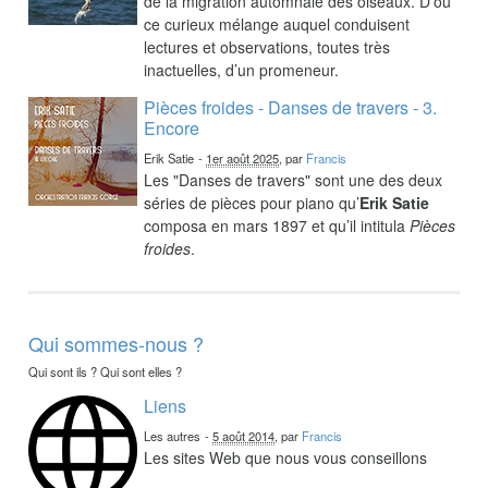
de la migration automnale des oiseaux. D’où
ce curieux mélange auquel conduisent
lectures et observations, toutes très
inactuelles, d’un promeneur.
Pièces froides - Danses de travers - 3.
Encore
Erik Satie
-
1er août 2025
, par
Francis
Les "Danses de travers" sont une des deux
séries de pièces pour piano qu’
Erik Satie
composa en mars 1897 et qu’il intitula
Pièces
froides
.
Qui sommes-nous ?
Qui sont ils ? Qui sont elles ?
Liens
Les autres
-
5 août 2014
, par
Francis
Les sites Web que nous vous conseillons