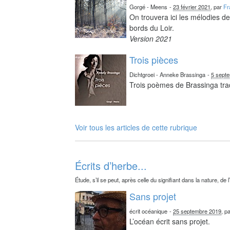
Gorgé - Meens
-
23 février 2021
, par
Fr
On trouvera ici les mélodies d
bords du Loir.
Version 2021
Trois pièces
Dichtgroei - Anneke Brassinga
-
5 sept
Trois poèmes de Brassinga tra
Voir tous les articles de cette rubrique
Écrits d’herbe...
Étude, s’il se peut, après celle du signifiant dans la nature, de l
Sans projet
écrit océanique
-
25 septembre 2019
, p
L’océan écrit sans projet.