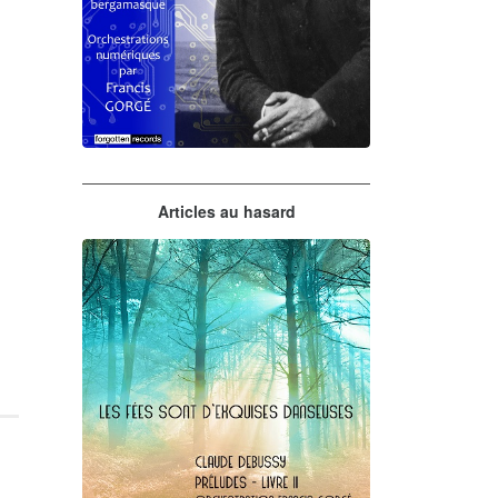
Claude Debussy
Articles au hasard
orchestrations numériques par
Francis Gorgé