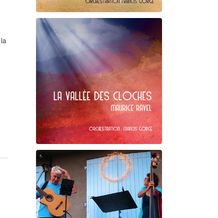
Claude Debussy
 la
Les fées ...
Maurice Ravel
La Vallée des cloches