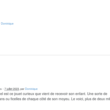
r
Dominique
cs
-
7 juillet 2023
, par
Dominique
el est ce jouet curieux que vient de recevoir son enfant. Une sorte de
ns ou ficelles de chaque côté de son moyeu. Le voici, plus de deux mil