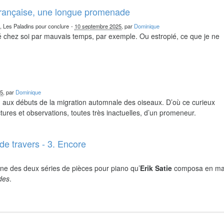
française, une longue promenade
n, Les Paladins pour conclure
-
10 septembre 2025
, par
Dominique
chez soi par mauvais temps, par exemple. Ou estropié, ce que je ne
25
, par
Dominique
nd aux débuts de la migration automnale des oiseaux. D’où ce curieux
ures et observations, toutes très inactuelles, d’un promeneur.
de travers - 3. Encore
ne des deux séries de pièces pour piano qu’
Erik Satie
composa en ma
ides
.