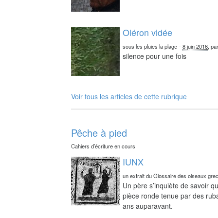
Oléron vidée
sous les pluies la plage
-
8 juin 2016
, pa
silence pour une fois
Voir tous les articles de cette rubrique
Pêche à pied
Cahiers d’écriture en cours
IUNX
un extrait du Glossaire des oiseaux gre
Un père s’inquiète de savoir qu
pièce ronde tenue par des ruba
ans auparavant.