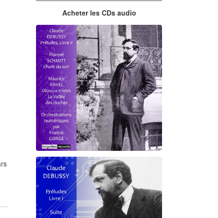
Acheter les CDs audio
rs
Debussy - Schmitt - Ravel
orchestrations numériques par
Francis Gorgé