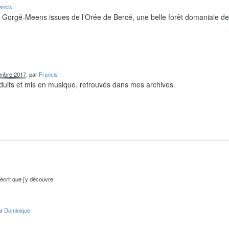
ancis
e Gorgé-Meens issues de l’Orée de Bercé, une belle forêt domaniale d
embre 2017
, par
Francis
duits et mis en musique, retrouvés dans mes archives.
’écrit que j’y découvre.
ar
Dominique