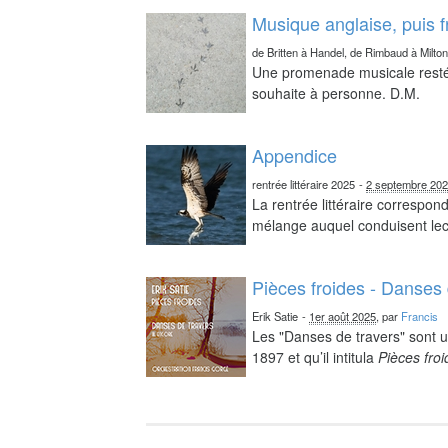
Musique anglaise, puis 
de Britten à Handel, de Rimbaud à Milto
Une promenade musicale resté 
souhaite à personne. D.M.
Appendice
rentrée littéraire 2025
-
2 septembre 20
La rentrée littéraire correspo
mélange auquel conduisent lect
Pièces froides - Danses 
Erik Satie
-
1er août 2025
, par
Francis
Les "Danses de travers" sont u
1897 et qu’il intitula
Pièces fro