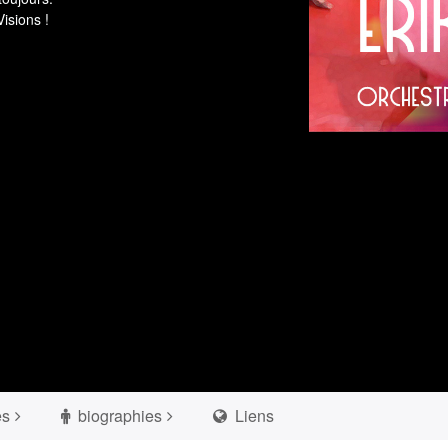
isions !
es
biographies
Liens