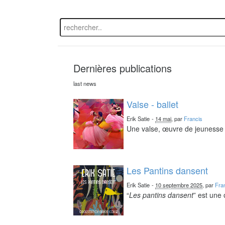
Dernières publications
last news
Valse - ballet
Erik Satie
-
14 mai
, par
Francis
Une valse, œuvre de jeunesse 
Les Pantins dansent
Erik Satie
-
10 septembre 2025
, par
Fra
“
Les pantins dansent
” est une