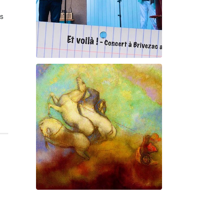
es
Et voilà !
Geneviève Cabannes -
Francis Gorgé
Prométhée