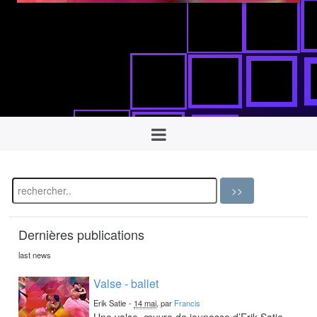
Dernières publications
last news
Valse - ballet
Erik Satie
-
14 mai
, par
Francis
Une valse, œuvre de jeunesse d’Erik Satie,