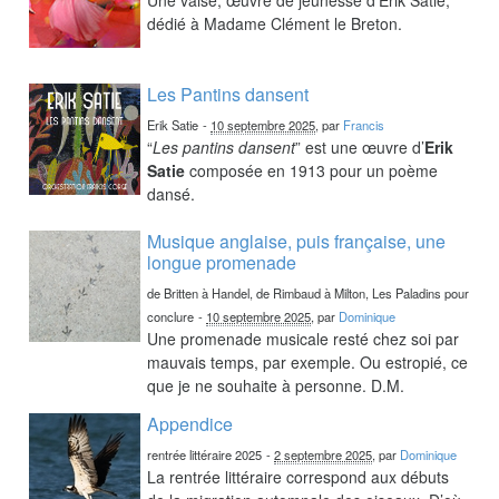
dédié à Madame Clément le Breton.
Les Pantins dansent
Erik Satie
-
10 septembre 2025
, par
Francis
“
Les pantins dansent
” est une œuvre d’
Erik
Satie
composée en 1913 pour un poème
dansé.
Musique anglaise, puis française, une
longue promenade
de Britten à Handel, de Rimbaud à Milton, Les Paladins pour
conclure
-
10 septembre 2025
, par
Dominique
Une promenade musicale resté chez soi par
mauvais temps, par exemple. Ou estropié, ce
que je ne souhaite à personne. D.M.
Appendice
rentrée littéraire 2025
-
2 septembre 2025
, par
Dominique
La rentrée littéraire correspond aux débuts