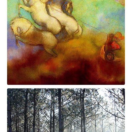
Prométhée
Suite électro-acoustique