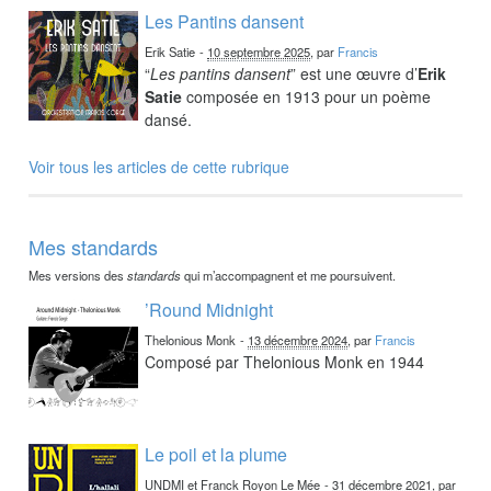
Les Pantins dansent
Erik Satie
-
10 septembre 2025
, par
Francis
“
Les pantins dansent
” est une œuvre d’
Erik
Satie
composée en 1913 pour un poème
dansé.
Voir tous les articles de cette rubrique
Mes standards
Mes versions des
standards
qui m’accompagnent et me poursuivent.
’Round Midnight
Thelonious Monk
-
13 décembre 2024
, par
Francis
Composé par Thelonious Monk en 1944
Le poil et la plume
UNDMI et Franck Royon Le Mée
-
31 décembre 2021
, par