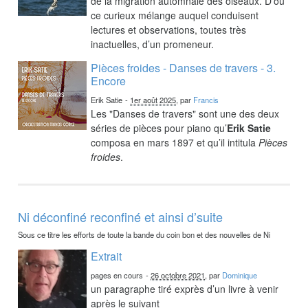
de la migration automnale des oiseaux. D’où
ce curieux mélange auquel conduisent
lectures et observations, toutes très
inactuelles, d’un promeneur.
Pièces froides - Danses de travers - 3.
Encore
Erik Satie
-
1er août 2025
, par
Francis
Les "Danses de travers" sont une des deux
séries de pièces pour piano qu’
Erik Satie
composa en mars 1897 et qu’il intitula
Pièces
froides
.
Ni déconfiné reconfiné et ainsi d’suite
Sous ce titre les efforts de toute la bande du coin bon et des nouvelles de Ni
Extrait
pages en cours
-
26 octobre 2021
, par
Dominique
un paragraphe tiré exprès d’un livre à venir
après le suivant