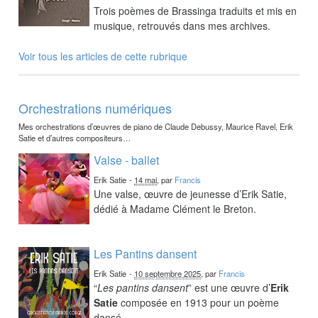
Trois poèmes de Brassinga traduits et mis en
musique, retrouvés dans mes archives.
Voir tous les articles de cette rubrique
Orchestrations numériques
Mes orchestrations d’œuvres de piano de Claude Debussy, Maurice Ravel, Erik
Satie et d’autres compositeurs…
Valse - ballet
Erik Satie
-
14 mai
, par
Francis
Une valse, œuvre de jeunesse d’Erik Satie,
dédié à Madame Clément le Breton.
Les Pantins dansent
Erik Satie
-
10 septembre 2025
, par
Francis
“
Les pantins dansent
” est une œuvre d’
Erik
Satie
composée en 1913 pour un poème
dansé.