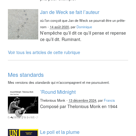
Jan de Weck se fait l’auteur
où l’on conçoit que Jan de Weck se pourrait être un prête-
nom
-
14 août 2020
, par
Dominique
N’empêche qu’il dit ce qu’il pense et repense
ce qu’il dit. Ruminant.
Voir tous les articles de cette rubrique
Mes standards
Mes versions des
standards
qui m’accompagnent et me poursuivent.
’Round Midnight
Thelonious Monk
-
13 décembre 2024
, par
Francis
Composé par Thelonious Monk en 1944
Le poil et la plume