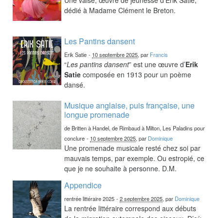
dédié à Madame Clément le Breton.
Les Pantins dansent
Erik Satie
-
10 septembre 2025
, par
Francis
“
Les pantins dansent
” est une œuvre d’
Erik
Satie
composée en 1913 pour un poème
dansé.
Musique anglaise, puis française, une
longue promenade
de Britten à Handel, de Rimbaud à Milton, Les Paladins pour
conclure
-
10 septembre 2025
, par
Dominique
Une promenade musicale resté chez soi par
mauvais temps, par exemple. Ou estropié, ce
que je ne souhaite à personne. D.M.
Appendice
rentrée littéraire 2025
-
2 septembre 2025
, par
Dominique
La rentrée littéraire correspond aux débuts