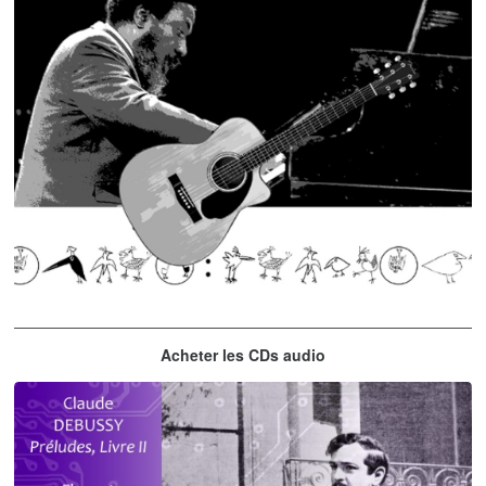
Thelonious Monk
Acheter les CDs audio
'Round Midnight