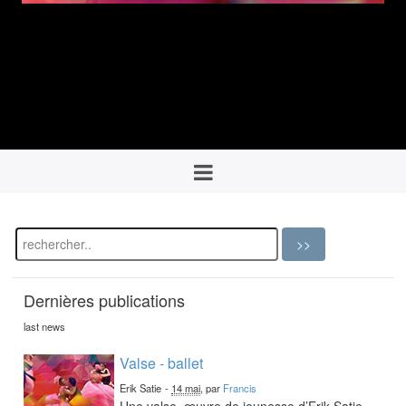
Dernières publications
last news
Valse - ballet
Erik Satie
-
14 mai
, par
Francis
Une valse, œuvre de jeunesse d’Erik Satie,