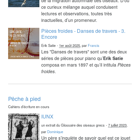
de la migration automnale des oiseaux. D’où
ce curieux mélange auquel conduisent
lectures et observations, toutes très
inactuelles, d’un promeneur.
Pièces froides - Danses de travers - 3.
Encore
Erik Satie
-
1er août 2025
, par
Francis
Les "Danses de travers" sont une des deux
séries de pièces pour piano qu’
Erik Satie
composa en mars 1897 et qu’il intitula
Pièces
froides
.
Pêche à pied
Cahiers d’écriture en cours
IUNX
un extrait du Glossaire des oiseaux grecs
-
7 juillet 2023
,
par
Dominique
Un père s’inquiète de savoir quel est ce jouet