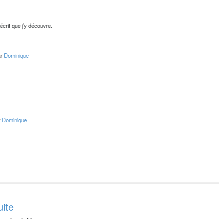
’écrit que j’y découvre.
ar
Dominique
r
Dominique
uite