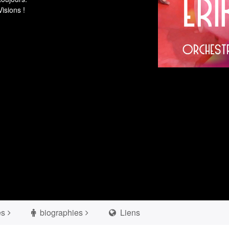
isions !
es
biographies
Liens