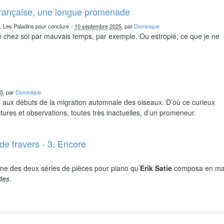
française, une longue promenade
n, Les Paladins pour conclure
-
10 septembre 2025
, par
Dominique
chez soi par mauvais temps, par exemple. Ou estropié, ce que je ne
25
, par
Dominique
nd aux débuts de la migration automnale des oiseaux. D’où ce curieux
ures et observations, toutes très inactuelles, d’un promeneur.
de travers - 3. Encore
ne des deux séries de pièces pour piano qu’
Erik Satie
composa en ma
ides
.