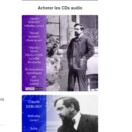
Acheter les CDs audio
rs
Debussy - Schmitt - Ravel
orchestrations numériques par
Francis Gorgé