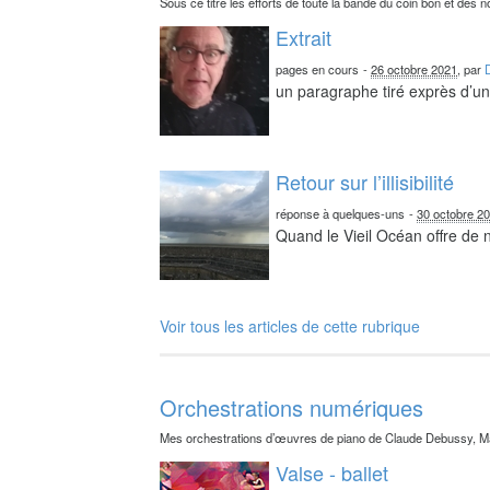
Sous ce titre les efforts de toute la bande du coin bon et des n
Extrait
pages en cours
-
26 octobre 2021
, par
un paragraphe tiré exprès d’un 
Retour sur l’illisibilité
réponse à quelques-uns
-
30 octobre 2
Quand le Vieil Océan offre de
Voir tous les articles de cette rubrique
Orchestrations numériques
Mes orchestrations d’œuvres de piano de Claude Debussy, Ma
Valse - ballet