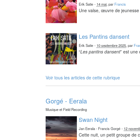
Erik Satie
-
14 mai
, par
Francis
Une valse, œuvre de jeunesse 
Les Pantins dansent
Erik Satie
-
10 septembre 2025
, par
Fra
“
Les pantins dansent
” est une
Voir tous les articles de cette rubrique
Gorgé - Eerala
Musique et Field Recording
Swan Night
Jan Eerala - Francis Gorgé
-
12 novemb
Cette nuit, un petit groupe de