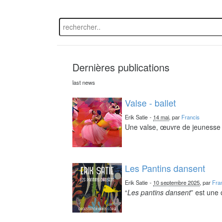
Dernières publications
last news
Valse - ballet
Erik Satie
-
14 mai
, par
Francis
Une valse, œuvre de jeunesse 
Les Pantins dansent
Erik Satie
-
10 septembre 2025
, par
Fra
“
Les pantins dansent
” est une