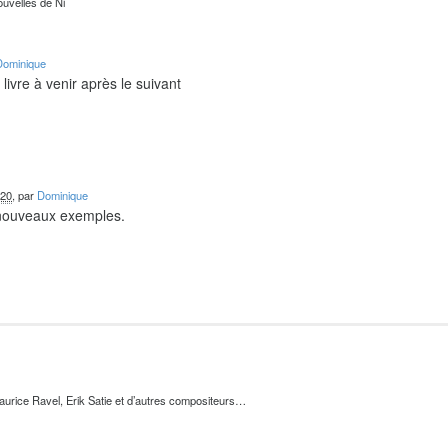
ouvelles de Ni
Dominique
livre à venir après le suivant
020
, par
Dominique
 nouveaux exemples.
urice Ravel, Erik Satie et d’autres compositeurs…