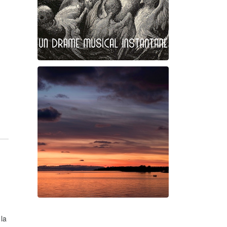
Plumes et poils
Birgé - Gorgé - Meens
 la
Swan Night