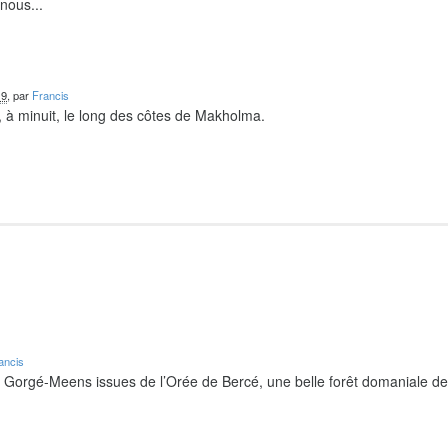
nous...
19
, par
Francis
 à minuit, le long des côtes de Makholma.
ancis
e Gorgé-Meens issues de l’Orée de Bercé, une belle forêt domaniale d