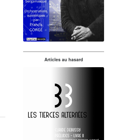
Claude Debussy
Articles au hasard
orchestrations numériques par
Francis Gorgé