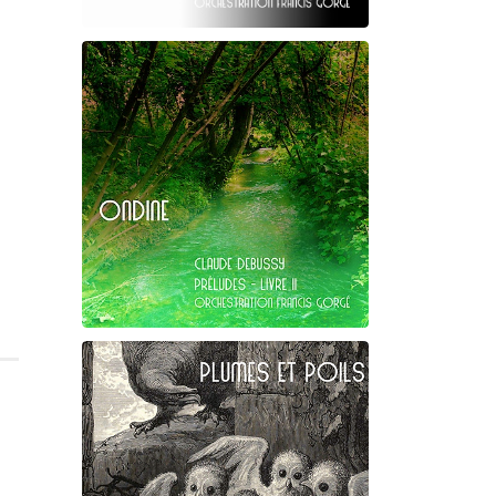
Claude Debussy
Les Tierces alternées
Claude Debussy
Ondine