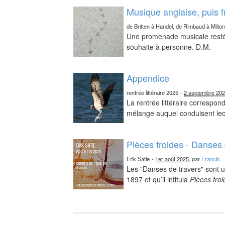
Musique anglaise, puis 
de Britten à Handel, de Rimbaud à Milto
Une promenade musicale resté 
souhaite à personne. D.M.
Appendice
rentrée littéraire 2025
-
2 septembre 20
La rentrée littéraire correspo
mélange auquel conduisent lect
Pièces froides - Danses 
Erik Satie
-
1er août 2025
, par
Francis
Les "Danses de travers" sont u
1897 et qu’il intitula
Pièces fro