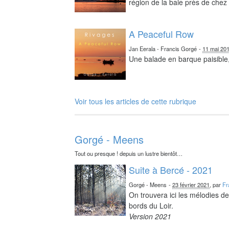
région de la baie près de chez 
A Peaceful Row
Jan Eerala - Francis Gorgé
-
11 mai 20
Une balade en barque paisible,
Voir tous les articles de cette rubrique
Gorgé - Meens
Tout ou presque ! depuis un lustre bientôt…
Suite à Bercé - 2021
Gorgé - Meens
-
23 février 2021
, par
Fr
On trouvera ici les mélodies d
bords du Loir.
Version 2021