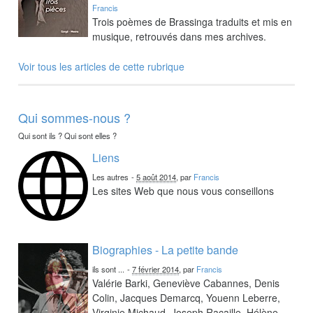
Francis
Trois poèmes de Brassinga traduits et mis en
musique, retrouvés dans mes archives.
Voir tous les articles de cette rubrique
Qui sommes-nous ?
Qui sont ils ? Qui sont elles ?
Liens
Les autres
-
5 août 2014
, par
Francis
Les sites Web que nous vous conseillons
Biographies - La petite bande
ils sont ...
-
7 février 2014
, par
Francis
Valérie Barki, Geneviève Cabannes, Denis
Colin, Jacques Demarcq, Youenn Leberre,
Virginie Michaud, Joseph Racaille, Hélène