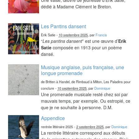
dédié à Madame Clément le Breton.
Les Pantins dansent
Erik Satie
-
10 septembre 2025
, par
Francis
“
Les pantins dansent
” est une œuvre d’
Erik
Satie
composée en 1913 pour un poème
dansé.
Musique anglaise, puis française, une
longue promenade
de Britten à Handel, de Rimbaud à Milton, Les Paladins pour
conclure
-
10 septembre 2025
, par
Dominique
Une promenade musicale resté chez soi par
mauvais temps, par exemple. Ou estropié, ce
que je ne souhaite à personne. D.M.
Appendice
rentrée littéraire 2025
-
2 septembre 2025
, par
Dominique
La rentrée littéraire correspond aux débuts