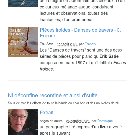
de la migration automnale des oiseaux. D’où
ce curieux mélange auquel conduisent
lectures et observations, toutes très
inactuelles, d’un promeneur.
Pièces froides - Danses de travers - 3.
Encore
Erik Satie
-
1er août 2025
, par
Francis
Les "Danses de travers" sont une des deux
séries de pièces pour piano qu’
Erik Satie
composa en mars 1897 et qu’il intitula
Pièces
froides
.
Ni déconfiné reconfiné et ainsi d’suite
Sous ce titre les efforts de toute la bande du coin bon et des nouvelles de Ni
Extrait
pages en cours
-
26 octobre 2021
, par
Dominique
un paragraphe tiré exprès d’un livre à venir
après le suivant