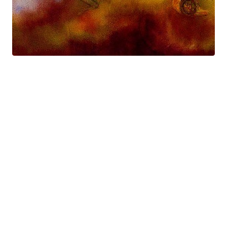
Prométhée
Suite électro-acoustique