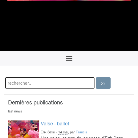
Dernières publications
last news
Valse - ballet
Erik Satie
-
14 mai
, par
Francis
Une valse, œuvre de jeunesse d’Erik Satie,