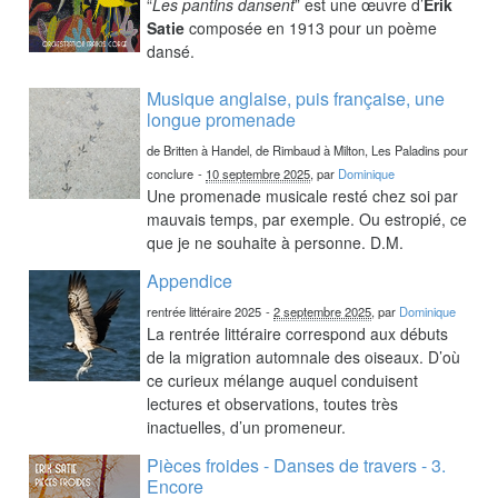
“
Les pantins dansent
” est une œuvre d’
Erik
Satie
composée en 1913 pour un poème
dansé.
Musique anglaise, puis française, une
longue promenade
de Britten à Handel, de Rimbaud à Milton, Les Paladins pour
conclure
-
10 septembre 2025
, par
Dominique
Une promenade musicale resté chez soi par
mauvais temps, par exemple. Ou estropié, ce
que je ne souhaite à personne. D.M.
Appendice
rentrée littéraire 2025
-
2 septembre 2025
, par
Dominique
La rentrée littéraire correspond aux débuts
de la migration automnale des oiseaux. D’où
ce curieux mélange auquel conduisent
lectures et observations, toutes très
inactuelles, d’un promeneur.
Pièces froides - Danses de travers - 3.
Encore