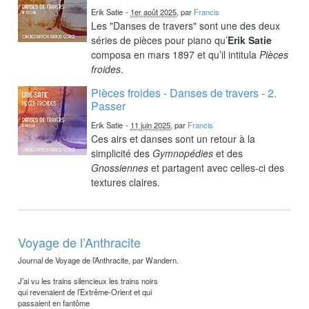
Erik Satie
-
1er août 2025
, par
Francis
Les "Danses de travers" sont une des deux
séries de pièces pour piano qu’
Erik Satie
composa en mars 1897 et qu’il intitula
Pièces
froides
.
Pièces froides - Danses de travers - 2.
Passer
Erik Satie
-
11 juin 2025
, par
Francis
Ces airs et danses sont un retour à la
simplicité des
Gymnopédies
et des
Gnossiennes
et partagent avec celles-ci des
textures claires.
Voyage de l’Anthracite
Journal de Voyage de l’Anthracite, par Wandern.
J’ai vu les trains silencieux les trains noirs
qui revenaient de l’Extrême-Orient et qui
passaient en fantôme