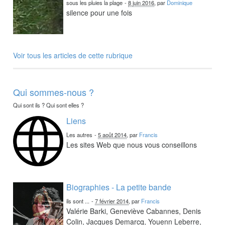
sous les pluies la plage
-
8 juin 2016
, par
Dominique
silence pour une fois
Voir tous les articles de cette rubrique
Qui sommes-nous ?
Qui sont ils ? Qui sont elles ?
Liens
Les autres
-
5 août 2014
, par
Francis
Les sites Web que nous vous conseillons
Biographies - La petite bande
ils sont ...
-
7 février 2014
, par
Francis
Valérie Barki, Geneviève Cabannes, Denis
Colin, Jacques Demarcq, Youenn Leberre,