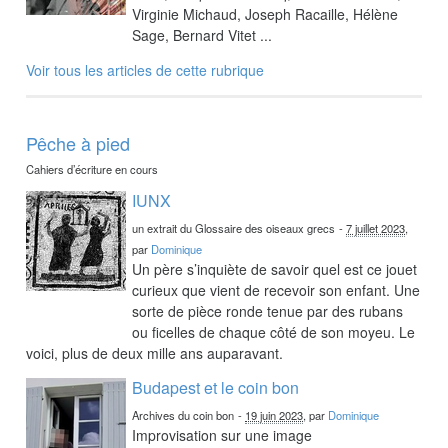
Virginie Michaud, Joseph Racaille, Hélène
Sage, Bernard Vitet ...
Voir tous les articles de cette rubrique
Pêche à pied
Cahiers d’écriture en cours
IUNX
un extrait du Glossaire des oiseaux grecs
-
7 juillet 2023
,
par
Dominique
Un père s’inquiète de savoir quel est ce jouet
curieux que vient de recevoir son enfant. Une
sorte de pièce ronde tenue par des rubans
ou ficelles de chaque côté de son moyeu. Le
voici, plus de deux mille ans auparavant.
Budapest et le coin bon
Archives du coin bon
-
19 juin 2023
, par
Dominique
Improvisation sur une image