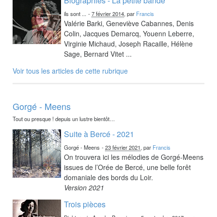
Biographies - La petite bande
ils sont ...
-
7 février 2014
, par
Francis
Valérie Barki, Geneviève Cabannes, Denis
Colin, Jacques Demarcq, Youenn Leberre,
Virginie Michaud, Joseph Racaille, Hélène
Sage, Bernard Vitet ...
Voir tous les articles de cette rubrique
Gorgé - Meens
Tout ou presque ! depuis un lustre bientôt…
Suite à Bercé - 2021
Gorgé - Meens
-
23 février 2021
, par
Francis
On trouvera ici les mélodies de Gorgé-Meens
issues de l’Orée de Bercé, une belle forêt
domaniale des bords du Loir.
Version 2021
Trois pièces