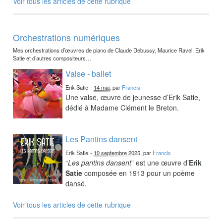
Voir tous les articles de cette rubrique
Orchestrations numériques
Mes orchestrations d’œuvres de piano de Claude Debussy, Maurice Ravel, Erik
Satie et d’autres compositeurs…
Valse - ballet
Erik Satie
-
14 mai
, par
Francis
Une valse, œuvre de jeunesse d’Erik Satie,
dédié à Madame Clément le Breton.
Les Pantins dansent
Erik Satie
-
10 septembre 2025
, par
Francis
“
Les pantins dansent
” est une œuvre d’
Erik
Satie
composée en 1913 pour un poème
dansé.
Voir tous les articles de cette rubrique