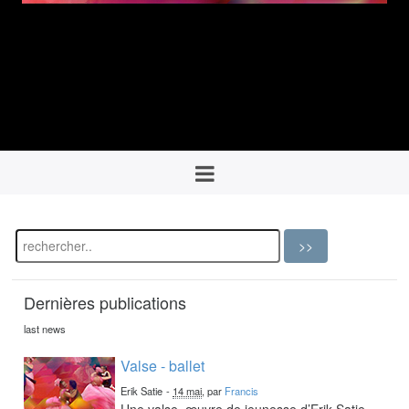
Dernières publications
last news
Valse - ballet
Erik Satie
-
14 mai
, par
Francis
Une valse, œuvre de jeunesse d’Erik Satie,