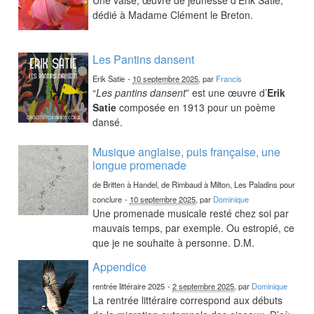
dédié à Madame Clément le Breton.
Les Pantins dansent
Erik Satie
-
10 septembre 2025
, par
Francis
“
Les pantins dansent
” est une œuvre d’
Erik
Satie
composée en 1913 pour un poème
dansé.
Musique anglaise, puis française, une
longue promenade
de Britten à Handel, de Rimbaud à Milton, Les Paladins pour
conclure
-
10 septembre 2025
, par
Dominique
Une promenade musicale resté chez soi par
mauvais temps, par exemple. Ou estropié, ce
que je ne souhaite à personne. D.M.
Appendice
rentrée littéraire 2025
-
2 septembre 2025
, par
Dominique
La rentrée littéraire correspond aux débuts