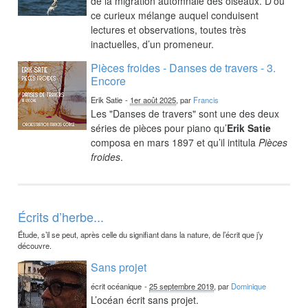
de la migration automnale des oiseaux. D’où
ce curieux mélange auquel conduisent
lectures et observations, toutes très
inactuelles, d’un promeneur.
Pièces froides - Danses de travers - 3.
Encore
Erik Satie
-
1er août 2025
, par
Francis
Les "Danses de travers" sont une des deux
séries de pièces pour piano qu’
Erik Satie
composa en mars 1897 et qu’il intitula
Pièces
froides
.
Écrits d’herbe...
Étude, s’il se peut, après celle du signifiant dans la nature, de l’écrit que j’y
découvre.
Sans projet
écrit océanique
-
25 septembre 2019
, par
Dominique
L’océan écrit sans projet.