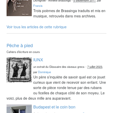
Dichtgroei - Anneke Brassinga
-
5 septembre 2017
, par
Francis
Trois poèmes de Brassinga traduits et mis en
musique, retrouvés dans mes archives.
Voir tous les articles de cette rubrique
Pêche à pied
Cahiers d’écriture en cours
IUNX
un extrait du Glossaire des oiseaux grecs
-
7 juillet 2023
,
par
Dominique
Un père s’inquiète de savoir quel est ce jouet
curieux que vient de recevoir son enfant. Une
sorte de pièce ronde tenue par des rubans
ou ficelles de chaque côté de son moyeu. Le
voici, plus de deux mille ans auparavant.
Budapest et le coin bon