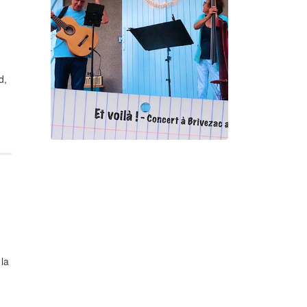
Gorgé - Meens
d,
Et voilà !
Geneviève Cabannes -
Francis Gorgé
 la