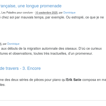
française, une longue promenade
n, Les Paladins pour conclure
-
10 septembre 2025
, par
Dominique
chez soi par mauvais temps, par exemple. Ou estropié, ce que je ne
25
, par
Dominique
nd aux débuts de la migration automnale des oiseaux. D’où ce curieux
ures et observations, toutes très inactuelles, d’un promeneur.
de travers - 3. Encore
ne des deux séries de pièces pour piano qu’
Erik Satie
composa en ma
ides
.