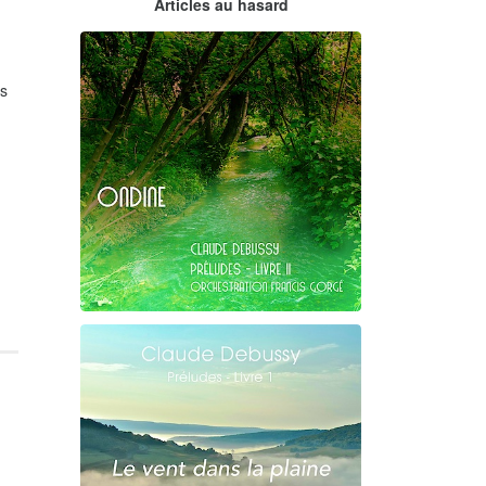
Articles au hasard
orchestrations numériques par
Francis Gorgé
es
Claude Debussy
Ondine