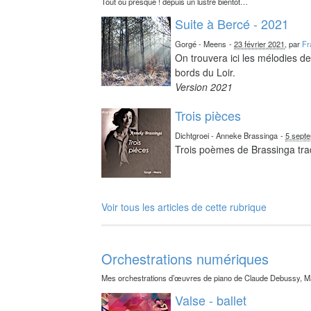
Tout ou presque ! depuis un lustre bientôt…
Suite à Bercé - 2021
Gorgé - Meens
-
23 février 2021
, par
Fr
On trouvera ici les mélodies d
bords du Loir.
Version 2021
Trois pièces
Dichtgroei - Anneke Brassinga
-
5 sept
Trois poèmes de Brassinga tra
Voir tous les articles de cette rubrique
Orchestrations numériques
Mes orchestrations d’œuvres de piano de Claude Debussy, Ma
Valse - ballet