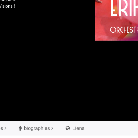
isions !
es
biographies
Liens