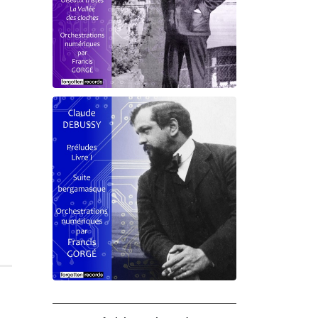
Debussy - Schmitt - Ravel
orchestrations numériques par
Francis Gorgé
Claude Debussy