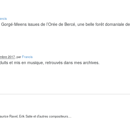
ancis
e Gorgé-Meens issues de l’Orée de Bercé, une belle forêt domaniale d
embre 2017
, par
Francis
duits et mis en musique, retrouvés dans mes archives.
urice Ravel, Erik Satie et d’autres compositeurs…