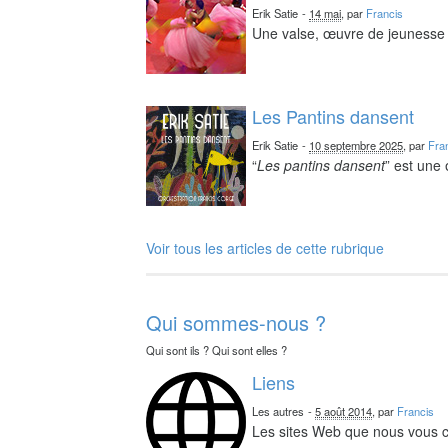
Erik Satie
-
14 mai
, par
Francis
Une valse, œuvre de jeunesse 
Les Pantins dansent
Erik Satie
-
10 septembre 2025
, par
Fra
“
Les pantins dansent
” est une
Voir tous les articles de cette rubrique
Qui sommes-nous ?
Qui sont ils ? Qui sont elles ?
Liens
Les autres
-
5 août 2014
, par
Francis
Les sites Web que nous vous c