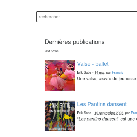
Dernières publications
last news
Valse - ballet
Erik Satie
-
14 mai
, par
Francis
Une valse, œuvre de jeunesse 
Les Pantins dansent
Erik Satie
-
10 septembre 2025
, par
Fra
“
Les pantins dansent
” est une