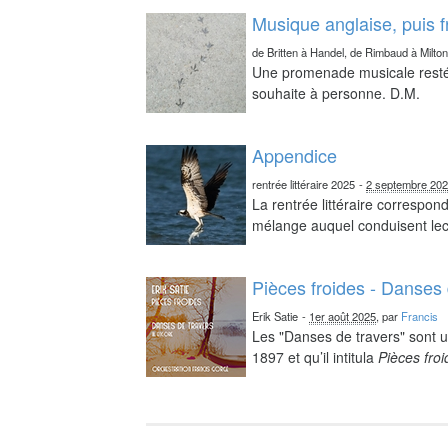
Musique anglaise, puis 
de Britten à Handel, de Rimbaud à Milto
Une promenade musicale resté 
souhaite à personne. D.M.
Appendice
rentrée littéraire 2025
-
2 septembre 20
La rentrée littéraire correspo
mélange auquel conduisent lect
Pièces froides - Danses 
Erik Satie
-
1er août 2025
, par
Francis
Les "Danses de travers" sont u
1897 et qu’il intitula
Pièces fro