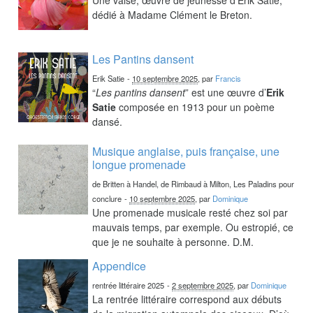
dédié à Madame Clément le Breton.
Les Pantins dansent
Erik Satie
-
10 septembre 2025
, par
Francis
“
Les pantins dansent
” est une œuvre d’
Erik
Satie
composée en 1913 pour un poème
dansé.
Musique anglaise, puis française, une
longue promenade
de Britten à Handel, de Rimbaud à Milton, Les Paladins pour
conclure
-
10 septembre 2025
, par
Dominique
Une promenade musicale resté chez soi par
mauvais temps, par exemple. Ou estropié, ce
que je ne souhaite à personne. D.M.
Appendice
rentrée littéraire 2025
-
2 septembre 2025
, par
Dominique
La rentrée littéraire correspond aux débuts