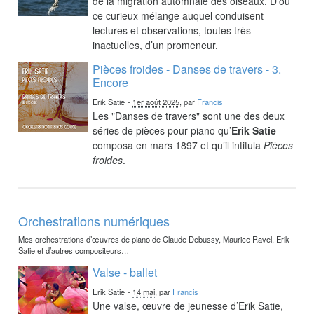
de la migration automnale des oiseaux. D’où
ce curieux mélange auquel conduisent
lectures et observations, toutes très
inactuelles, d’un promeneur.
Pièces froides - Danses de travers - 3.
Encore
Erik Satie
-
1er août 2025
, par
Francis
Les "Danses de travers" sont une des deux
séries de pièces pour piano qu’
Erik Satie
composa en mars 1897 et qu’il intitula
Pièces
froides
.
Orchestrations numériques
Mes orchestrations d’œuvres de piano de Claude Debussy, Maurice Ravel, Erik
Satie et d’autres compositeurs…
Valse - ballet
Erik Satie
-
14 mai
, par
Francis
Une valse, œuvre de jeunesse d’Erik Satie,