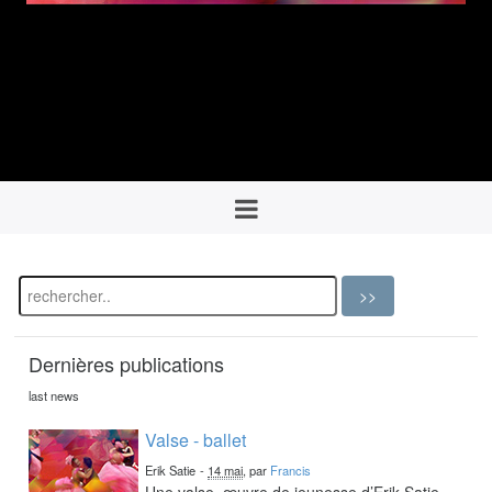
Dernières publications
last news
Valse - ballet
Erik Satie
-
14 mai
, par
Francis
Une valse, œuvre de jeunesse d’Erik Satie,