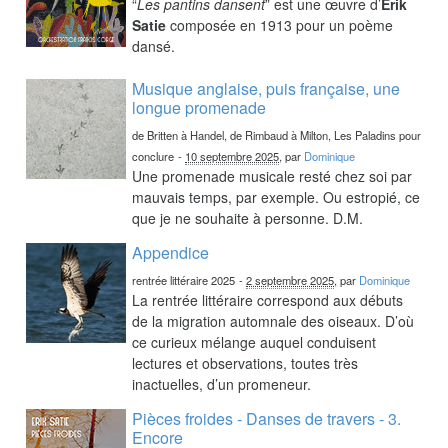
“
Les pantins dansent
” est une œuvre d’
Erik
Satie
composée en 1913 pour un poème
dansé.
Musique anglaise, puis française, une
longue promenade
de Britten à Handel, de Rimbaud à Milton, Les Paladins pour
conclure
-
10 septembre 2025
, par
Dominique
Une promenade musicale resté chez soi par
mauvais temps, par exemple. Ou estropié, ce
que je ne souhaite à personne. D.M.
Appendice
rentrée littéraire 2025
-
2 septembre 2025
, par
Dominique
La rentrée littéraire correspond aux débuts
de la migration automnale des oiseaux. D’où
ce curieux mélange auquel conduisent
lectures et observations, toutes très
inactuelles, d’un promeneur.
Pièces froides - Danses de travers - 3.
Encore