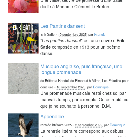
dédié à Madame Clément le Breton.
Les Pantins dansent
Erik Satie
-
10 septembre 2025
, par
Francis
“
Les pantins dansent
” est une œuvre d’
Erik
Satie
composée en 1913 pour un poème
dansé.
Musique anglaise, puis française, une
longue promenade
de Britten à Handel, de Rimbaud à Milton, Les Paladins pour
conclure
-
10 septembre 2025
, par
Dominique
Une promenade musicale resté chez soi par
mauvais temps, par exemple. Ou estropié, ce
que je ne souhaite à personne. D.M.
Appendice
rentrée littéraire 2025
-
2 septembre 2025
, par
Dominique
La rentrée littéraire correspond aux débuts