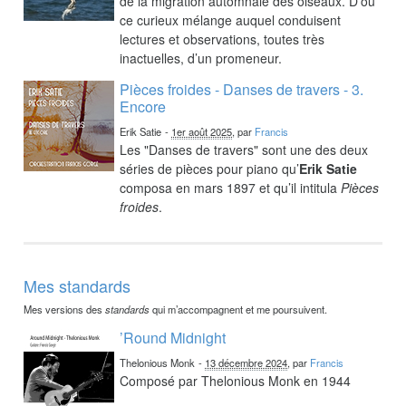
de la migration automnale des oiseaux. D’où
ce curieux mélange auquel conduisent
lectures et observations, toutes très
inactuelles, d’un promeneur.
Pièces froides - Danses de travers - 3.
Encore
Erik Satie
-
1er août 2025
, par
Francis
Les "Danses de travers" sont une des deux
séries de pièces pour piano qu’
Erik Satie
composa en mars 1897 et qu’il intitula
Pièces
froides
.
Mes standards
Mes versions des
standards
qui m’accompagnent et me poursuivent.
’Round Midnight
Thelonious Monk
-
13 décembre 2024
, par
Francis
Composé par Thelonious Monk en 1944