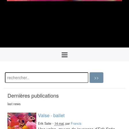
Dernières publications
last news
Valse - ballet
Erik Satie
-
14 mai
, par
Francis
Une valse, œuvre de jeunesse d’Erik Satie,