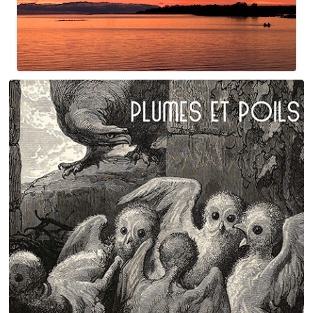
Swan Night
Gorgé-Eerala