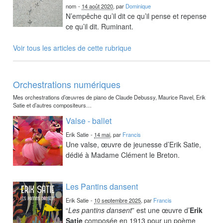
nom
-
14 août 2020
, par
Dominique
N’empêche qu’il dit ce qu’il pense et repense
ce qu’il dit. Ruminant.
Voir tous les articles de cette rubrique
Orchestrations numériques
Mes orchestrations d’œuvres de piano de Claude Debussy, Maurice Ravel, Erik
Satie et d’autres compositeurs…
Valse - ballet
Erik Satie
-
14 mai
, par
Francis
Une valse, œuvre de jeunesse d’Erik Satie,
dédié à Madame Clément le Breton.
Les Pantins dansent
Erik Satie
-
10 septembre 2025
, par
Francis
“
Les pantins dansent
” est une œuvre d’
Erik
Satie
composée en 1913 pour un poème