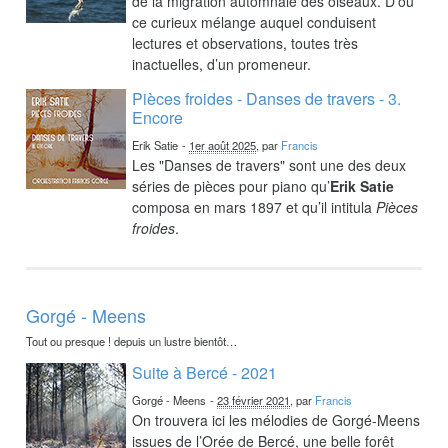
de la migration automnale des oiseaux. D’où
ce curieux mélange auquel conduisent
lectures et observations, toutes très
inactuelles, d’un promeneur.
Pièces froides - Danses de travers - 3.
Encore
Erik Satie
-
1er août 2025
, par
Francis
Les "Danses de travers" sont une des deux
séries de pièces pour piano qu’
Erik Satie
composa en mars 1897 et qu’il intitula
Pièces
froides
.
Gorgé - Meens
Tout ou presque ! depuis un lustre bientôt…
Suite à Bercé - 2021
Gorgé - Meens
-
23 février 2021
, par
Francis
On trouvera ici les mélodies de Gorgé-Meens
issues de l’Orée de Bercé, une belle forêt