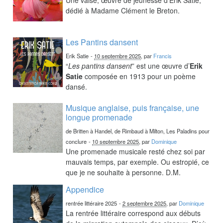
dédié à Madame Clément le Breton.
Les Pantins dansent
Erik Satie
-
10 septembre 2025
, par
Francis
“
Les pantins dansent
” est une œuvre d’
Erik
Satie
composée en 1913 pour un poème
dansé.
Musique anglaise, puis française, une
longue promenade
de Britten à Handel, de Rimbaud à Milton, Les Paladins pour
conclure
-
10 septembre 2025
, par
Dominique
Une promenade musicale resté chez soi par
mauvais temps, par exemple. Ou estropié, ce
que je ne souhaite à personne. D.M.
Appendice
rentrée littéraire 2025
-
2 septembre 2025
, par
Dominique
La rentrée littéraire correspond aux débuts