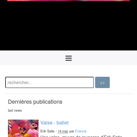
Dernières publications
last news
Valse - ballet
Erik Satie
-
14 mai
, par
Francis
Une valse, œuvre de jeunesse d’Erik Satie,