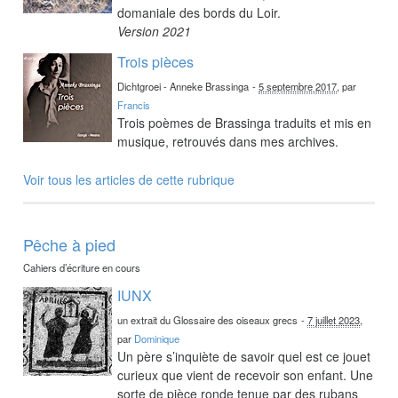
domaniale des bords du Loir.
Version 2021
Trois pièces
Dichtgroei - Anneke Brassinga
-
5 septembre 2017
, par
Francis
Trois poèmes de Brassinga traduits et mis en
musique, retrouvés dans mes archives.
Voir tous les articles de cette rubrique
Pêche à pied
Cahiers d’écriture en cours
IUNX
un extrait du Glossaire des oiseaux grecs
-
7 juillet 2023
,
par
Dominique
Un père s’inquiète de savoir quel est ce jouet
curieux que vient de recevoir son enfant. Une
sorte de pièce ronde tenue par des rubans