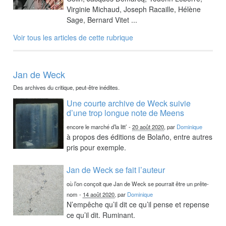
Virginie Michaud, Joseph Racaille, Hélène
Sage, Bernard Vitet ...
Voir tous les articles de cette rubrique
Jan de Weck
Des archives du critique, peut-être inédites.
Une courte archive de Weck suivie
d’une trop longue note de Meens
encore le marché d’la litt’
-
20 août 2020
, par
Dominique
à propos des éditions de Bolaño, entre autres
pris pour exemple.
Jan de Weck se fait l’auteur
où l’on conçoit que Jan de Weck se pourrait être un prête-
nom
-
14 août 2020
, par
Dominique
N’empêche qu’il dit ce qu’il pense et repense
ce qu’il dit. Ruminant.