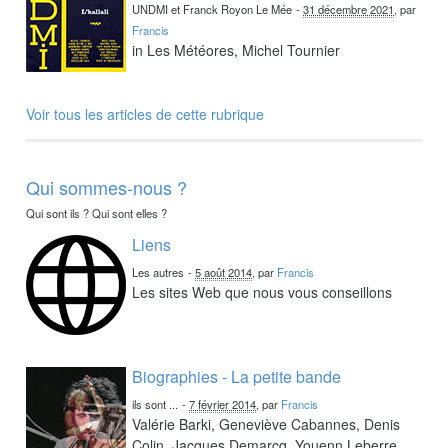
UNDMI et Franck Royon Le Mée
-
31 décembre 2021
, par
Francis
in Les Météores, Michel Tournier
Voir tous les articles de cette rubrique
Qui sommes-nous ?
Qui sont ils ? Qui sont elles ?
Liens
Les autres
-
5 août 2014
, par
Francis
Les sites Web que nous vous conseillons
Biographies - La petite bande
ils sont ...
-
7 février 2014
, par
Francis
Valérie Barki, Geneviève Cabannes, Denis
Colin, Jacques Demarcq, Youenn Leberre,