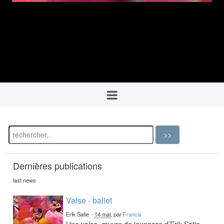
Dernières publications
last news
Valse - ballet
Erik Satie
-
14 mai
, par
Francis
Une valse, œuvre de jeunesse d’Erik Satie,