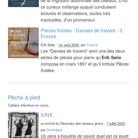
de la migration automnale des oiseaux. D’où
ce curieux mélange auquel conduisent
lectures et observations, toutes très
inactuelles, d’un promeneur.
Pièces froides - Danses de travers - 3.
Encore
Erik Satie
-
1er août 2025
, par
Francis
Les "Danses de travers" sont une des deux
séries de pièces pour piano qu’
Erik Satie
composa en mars 1897 et qu’il intitula
Pièces
froides
.
Pêche à pied
Cahiers d’écriture en cours
IUNX
un extrait du Glossaire des oiseaux grecs
-
7 juillet 2023
,
par
Dominique
Un père s’inquiète de savoir quel est ce jouet