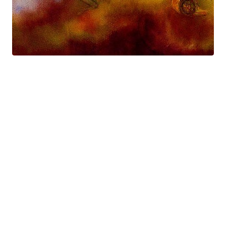
Prométhée
Suite électro-acoustique