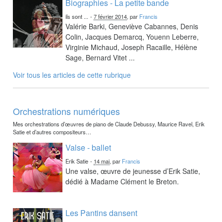
Biographies - La petite bande
ils sont ...
-
7 février 2014
, par
Francis
Valérie Barki, Geneviève Cabannes, Denis
Colin, Jacques Demarcq, Youenn Leberre,
Virginie Michaud, Joseph Racaille, Hélène
Sage, Bernard Vitet ...
Voir tous les articles de cette rubrique
Orchestrations numériques
Mes orchestrations d’œuvres de piano de Claude Debussy, Maurice Ravel, Erik
Satie et d’autres compositeurs…
Valse - ballet
Erik Satie
-
14 mai
, par
Francis
Une valse, œuvre de jeunesse d’Erik Satie,
dédié à Madame Clément le Breton.
Les Pantins dansent