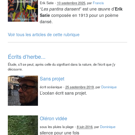
Erik Satie
-
10 septembre 2025
, par
Francis
“
Les pantins dansent
” est une œuvre d’
Erik
Satie
composée en 1913 pour un poème
dansé.
Voir tous les articles de cette rubrique
Écrits d’herbe...
Étude, s’il se peut, après celle du signifiant dans la nature, de l’écrit que j’y
découvre.
Sans projet
écrit océanique
-
25 septembre 2019
, par
Dominique
L’océan écrit sans projet.
Oléron vidée
sous les pluies la plage
-
8 juin 2016
, par
Dominique
silence pour une fois