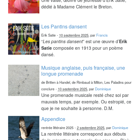
dédié à Madame Clément le Breton.
Les Pantins dansent
Erik Satie
-
10 septembre 2025
, par
Francis
“
Les pantins dansent
” est une œuvre d’
Erik
Satie
composée en 1913 pour un poème
dansé.
Musique anglaise, puis française, une
longue promenade
de Britten à Handel, de Rimbaud à Milton, Les Paladins pour
conclure
-
10 septembre 2025
, par
Dominique
Une promenade musicale resté chez soi par
mauvais temps, par exemple. Ou estropié, ce
que je ne souhaite à personne. D.M.
Appendice
rentrée littéraire 2025
-
2 septembre 2025
, par
Dominique
La rentrée littéraire correspond aux débuts