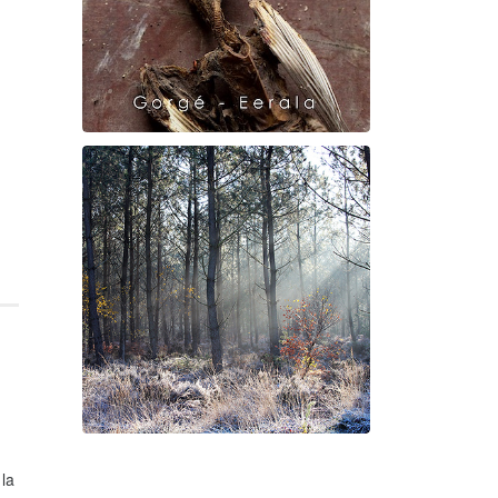
Raven Dance
Gorgé - Eerala
 la
Suite à Bercé