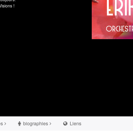
isions !
es
biographies
Liens