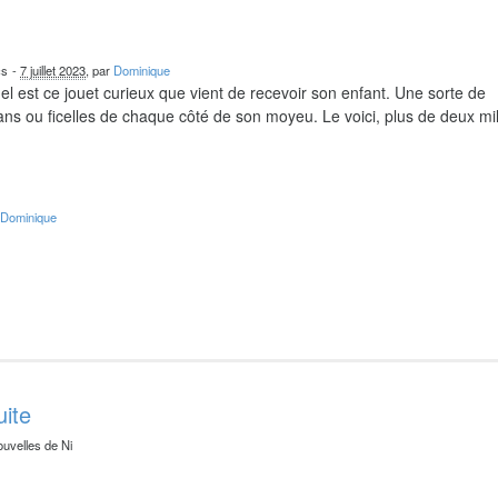
cs
-
7 juillet 2023
, par
Dominique
el est ce jouet curieux que vient de recevoir son enfant. Une sorte de
ns ou ficelles de chaque côté de son moyeu. Le voici, plus de deux mil
r
Dominique
uite
ouvelles de Ni