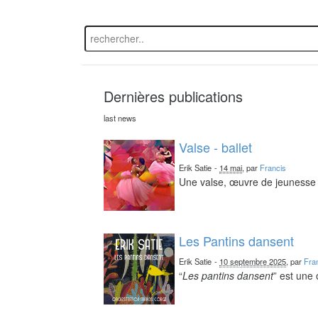
Dernières publications
last news
Valse - ballet
Erik Satie
-
14 mai
, par
Francis
Une valse, œuvre de jeunesse 
Les Pantins dansent
Erik Satie
-
10 septembre 2025
, par
Fra
“
Les pantins dansent
” est une