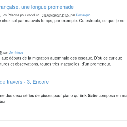
française, une longue promenade
n, Les Paladins pour conclure
-
10 septembre 2025
, par
Dominique
chez soi par mauvais temps, par exemple. Ou estropié, ce que je ne
25
, par
Dominique
nd aux débuts de la migration automnale des oiseaux. D’où ce curieux
ures et observations, toutes très inactuelles, d’un promeneur.
de travers - 3. Encore
ne des deux séries de pièces pour piano qu’
Erik Satie
composa en ma
ides
.