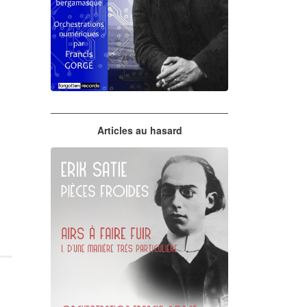
Claude Debussy
Articles au hasard
orchestrations numériques par
Francis Gorgé