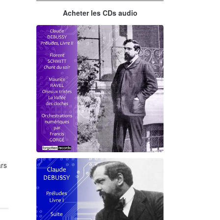
Acheter les CDs audio
rs
Debussy - Schmitt - Ravel
orchestrations numériques par
Francis Gorgé