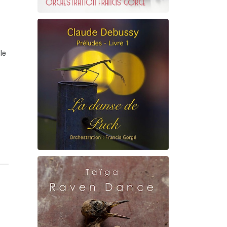
Erik Satie
D'une manière particulière
le
Claude Debussy
La danse de Puck