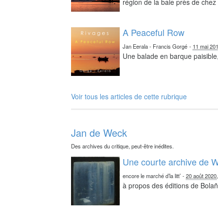
région de la baie près de chez 
A Peaceful Row
Jan Eerala - Francis Gorgé
-
11 mai 20
Une balade en barque paisible,
Voir tous les articles de cette rubrique
Jan de Weck
Des archives du critique, peut-être inédites.
Une courte archive de W
encore le marché d’la litt’
-
20 août 2020
à propos des éditions de Bolañ