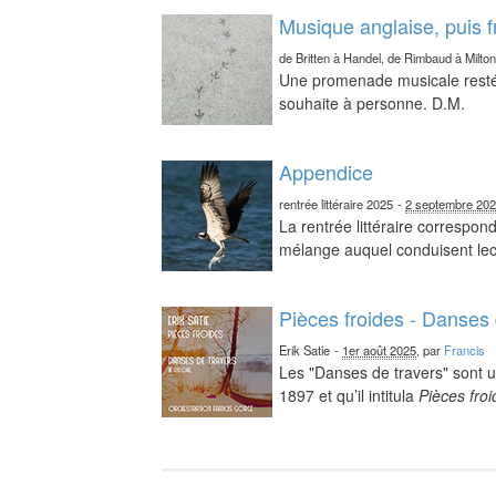
Musique anglaise, puis 
de Britten à Handel, de Rimbaud à Milto
Une promenade musicale resté 
souhaite à personne. D.M.
Appendice
rentrée littéraire 2025
-
2 septembre 20
La rentrée littéraire correspo
mélange auquel conduisent lect
Pièces froides - Danses 
Erik Satie
-
1er août 2025
, par
Francis
Les "Danses de travers" sont u
1897 et qu’il intitula
Pièces fro