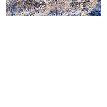
Suite à Bercé
Gorgé - Meens