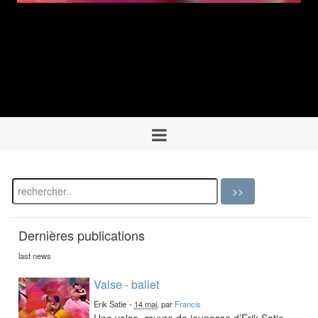
Dernières publications
last news
Valse - ballet
Erik Satie
-
14 mai
, par
Francis
Une valse, œuvre de jeunesse d’Erik Satie,