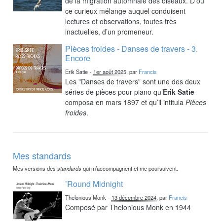
de la migration automnale des oiseaux. D’où
ce curieux mélange auquel conduisent
lectures et observations, toutes très
inactuelles, d’un promeneur.
Pièces froides - Danses de travers - 3.
Encore
Erik Satie
-
1er août 2025
, par
Francis
Les "Danses de travers" sont une des deux
séries de pièces pour piano qu’
Erik Satie
composa en mars 1897 et qu’il intitula
Pièces
froides
.
Mes standards
Mes versions des
standards
qui m’accompagnent et me poursuivent.
’Round Midnight
Thelonious Monk
-
13 décembre 2024
, par
Francis
Composé par Thelonious Monk en 1944