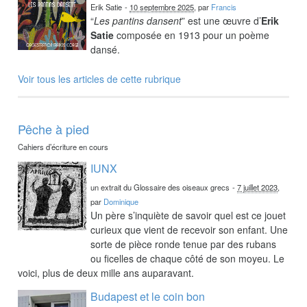
Erik Satie
-
10 septembre 2025
, par
Francis
“
Les pantins dansent
” est une œuvre d’
Erik
Satie
composée en 1913 pour un poème
dansé.
Voir tous les articles de cette rubrique
Pêche à pied
Cahiers d’écriture en cours
IUNX
un extrait du Glossaire des oiseaux grecs
-
7 juillet 2023
,
par
Dominique
Un père s’inquiète de savoir quel est ce jouet
curieux que vient de recevoir son enfant. Une
sorte de pièce ronde tenue par des rubans
ou ficelles de chaque côté de son moyeu. Le
voici, plus de deux mille ans auparavant.
Budapest et le coin bon