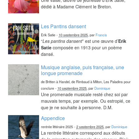
dédié à Madame Clément le Breton.
Les Pantins dansent
Erik Satie
-
10 septembre 2025
, par
Francis
“
Les pantins dansent
” est une œuvre d’
Erik
Satie
composée en 1913 pour un poème
dansé.
Musique anglaise, puis française, une
longue promenade
de Britten à Handel, de Rimbaud à Milton, Les Paladins pour
conclure
-
10 septembre 2025
, par
Dominique
Une promenade musicale resté chez soi par
mauvais temps, par exemple. Ou estropié, ce
que je ne souhaite à personne. D.M.
Appendice
rentrée littéraire 2025
-
2 septembre 2025
, par
Dominique
La rentrée littéraire correspond aux débuts