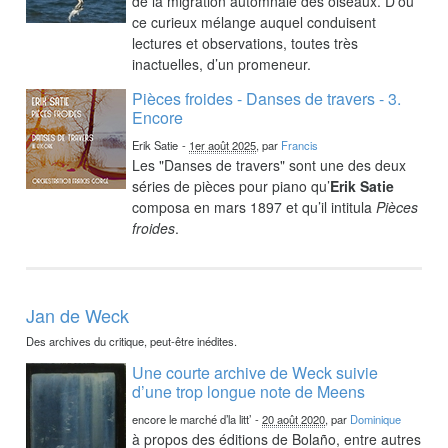
de la migration automnale des oiseaux. D’où
ce curieux mélange auquel conduisent
lectures et observations, toutes très
inactuelles, d’un promeneur.
Pièces froides - Danses de travers - 3.
Encore
Erik Satie
-
1er août 2025
, par
Francis
Les "Danses de travers" sont une des deux
séries de pièces pour piano qu’
Erik Satie
composa en mars 1897 et qu’il intitula
Pièces
froides
.
Jan de Weck
Des archives du critique, peut-être inédites.
Une courte archive de Weck suivie
d’une trop longue note de Meens
encore le marché d’la litt’
-
20 août 2020
, par
Dominique
à propos des éditions de Bolaño, entre autres