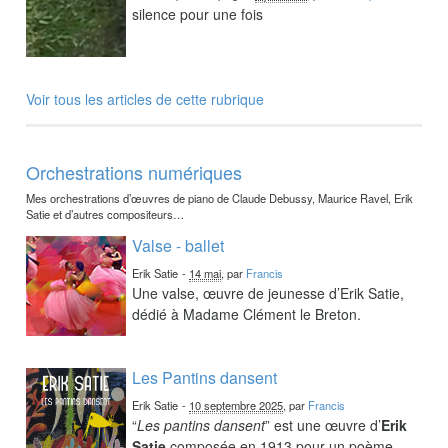
silence pour une fois
Voir tous les articles de cette rubrique
Orchestrations numériques
Mes orchestrations d’œuvres de piano de Claude Debussy, Maurice Ravel, Erik
Satie et d’autres compositeurs…
Valse - ballet
Erik Satie
-
14 mai
, par
Francis
Une valse, œuvre de jeunesse d’Erik Satie,
dédié à Madame Clément le Breton.
Les Pantins dansent
Erik Satie
-
10 septembre 2025
, par
Francis
“
Les pantins dansent
” est une œuvre d’
Erik
Satie
composée en 1913 pour un poème