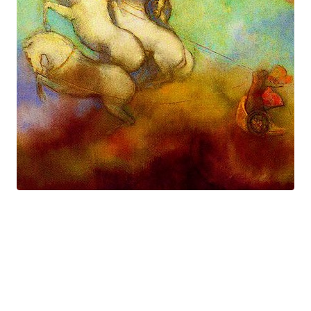
Prométhée
Suite électro-acoustique