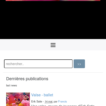
Dernières publications
last news
Valse - ballet
Erik Satie
-
14 mai
, par
Francis
Une valse, œuvre de jeunesse d’Erik Satie,