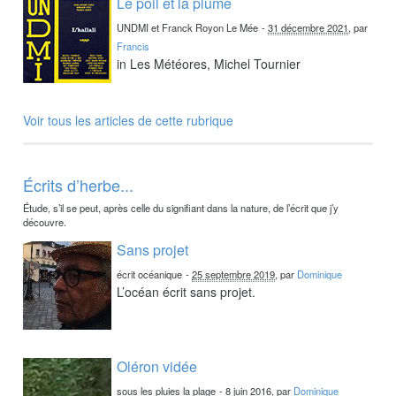
Le poil et la plume
UNDMI et Franck Royon Le Mée
-
31 décembre 2021
, par
Francis
in Les Météores, Michel Tournier
Voir tous les articles de cette rubrique
Écrits d’herbe...
Étude, s’il se peut, après celle du signifiant dans la nature, de l’écrit que j’y
découvre.
Sans projet
écrit océanique
-
25 septembre 2019
, par
Dominique
L’océan écrit sans projet.
Oléron vidée
sous les pluies la plage
-
8 juin 2016
, par
Dominique