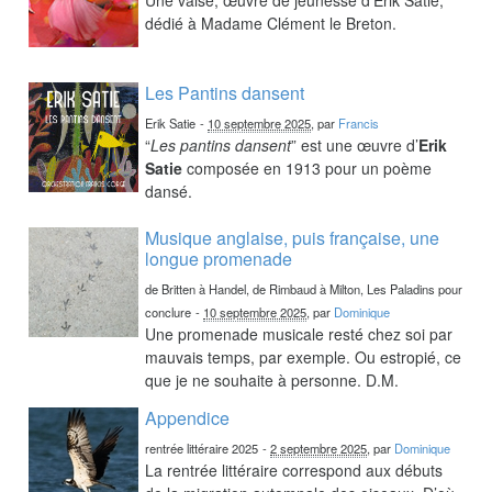
dédié à Madame Clément le Breton.
Les Pantins dansent
Erik Satie
-
10 septembre 2025
, par
Francis
“
Les pantins dansent
” est une œuvre d’
Erik
Satie
composée en 1913 pour un poème
dansé.
Musique anglaise, puis française, une
longue promenade
de Britten à Handel, de Rimbaud à Milton, Les Paladins pour
conclure
-
10 septembre 2025
, par
Dominique
Une promenade musicale resté chez soi par
mauvais temps, par exemple. Ou estropié, ce
que je ne souhaite à personne. D.M.
Appendice
rentrée littéraire 2025
-
2 septembre 2025
, par
Dominique
La rentrée littéraire correspond aux débuts